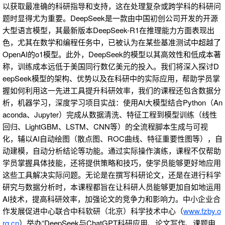
以获取最准确的科研指导和支持，这在处理复杂或跨学科的科研问
题时显得尤为重要。DeepSeek是一款由中国初创公司开发的开源
大型语言模型，其最新版本DeepSeek-R1在推理能力方面表现出
色，尤其在数学和编程任务中，已被认为在某些基准测试中超越了
OpenAI的o1模型。此外，DeepSeek的模型以其高效性和低成本著
称，训练成本远低于美国同行数亿美元的投入。我们将深入探讨D
eepSeek模型的架构、优势以及在科研中的实际应用，帮助学员掌
握如何利用这一先进工具提升科研效率，我们的课程还包含数据分
析，机器学习，深度学习项目实战：使用AI大模型结合Python（An
aconda、Jupyter）完成从数据清洗、特征工程到模型训练（线性
回归、LightGBM、LSTM、CNN等）的全流程脚本生成与可视
化，辅以AI自动绘图（散点图、ROC曲线、特征重要性图等），自
动建模，自动分析结论等功能。通过实际操作演练，课程不仅帮助
学员掌握具体技能，还将提供策略和技巧，使学员能够更好地应用
这些工具解决实际问题。无论是在撰写科研论文，还是在进行科学
研究与数据分析时，本课程都旨在让科研人员能够更加自如地运用
AI技术，提高科研效率，加强论文的竞争力和影响力。中小企业合
作发展促进中心联合中科软研（北京）科学技术中心（
www.fzby.o
rg.cn
）举办“DeepSeek与ChatGPT科研应用、论文写作、课题申