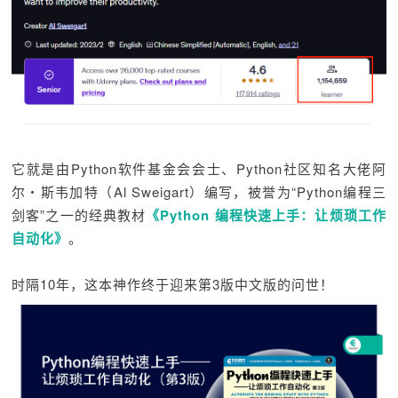
它就是由Python软件基金会会士、Python社区知名大佬阿
尔・斯韦加特（Al Sweigart）编写，被誉为“Python编程三
剑客”之一的经典教材
《Python 编程快速上手：让烦琐工作
自动化》
。
时隔10年，这本神作终于迎来第3版中文版的问世！