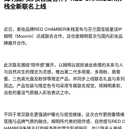
栈全新联名上线
近日，美妆品牌RED CHAMBER朱栈宣布与芬兰国宝级童话IP
姆明（Moomin）达成联名合作，这也是姆明首次与国内彩妆品
牌展开合作。
此次联名围绕“陪伴感”展开，以姆明谷居民彼此依偎的关系与人
与自然共生的理念为灵感，推出第二代多用膏、多用粉、唇膏
蜜、三色高光盘及粉饼等限定产品，并同步上线联名礼盒与系列
周边。产品包装与限定色号均采用专属联名视觉，将姆明柔软、
治愈的童话气质融入彩妆表达之中。
不同于常见联名更强调IP曝光与视觉嫁接，这次合作更侧重情绪
氛围与品牌气质的融合。姆明所代表的陪伴感、自然感与RED C
HAMBER朱栈主打的纯净美妆理念形成呼应，也让联名从单纯