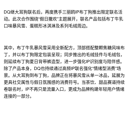
DQ继大耳狗联名后，再度携手三丽鸥IP布丁狗推出限定联名活
动。此次合作围绕“假日撒欢”主题展开，联名产品包括布丁牛乳
口味暴风雪、蛋糕形冰淇淋及系列毛绒周边。
其中，布丁牛乳暴风雪采用全新配方，顶部搭配整颗焦糖风味布
丁，并以布丁狗限定包装呈现；同步推出的毛绒挂件与毛绒包，
则延续布丁狗夏日背带裤造型，进一步强化IP识别度与陪伴感。
除了产品本身，DQ也持续通过高频IP联名强化“情绪型消费”场
景。从大耳狗到布丁狗，品牌正在将暴风雪从单一冰品，延展为
更具社交属性与假日氛围感的消费符号。当茶饮、甜品赛道持续
卷联名时，IP不再只是流量入口，更成为品牌构建年轻用户情绪
连接的一部分。