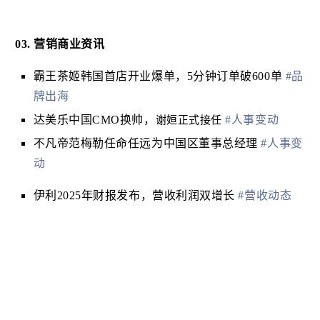
03. 营销
商业
资讯
霸王茶姬韩国首店开业爆单，5分钟订单破600单
#品
牌出海
达美乐中国CMO换帅，
#人事变动
谢姮正式接任
不凡帝范梅勒任命任远为中国区董事总经理
#人事变
动
伊利2025年财报发布，营收利润双增长
#营收动态