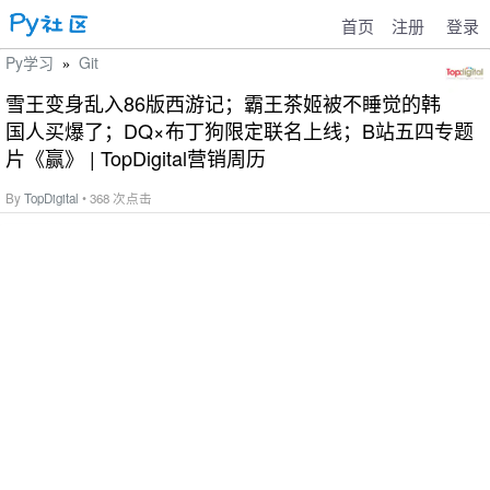
首页
注册
登录
Py学习
Git
»
雪王变身乱入86版西游记；霸王茶姬被不睡觉的韩
国人买爆了；DQ×布丁狗限定联名上线；B站五四专题
片《赢》 | TopDigital营销周历
By
TopDigital
• 368 次点击