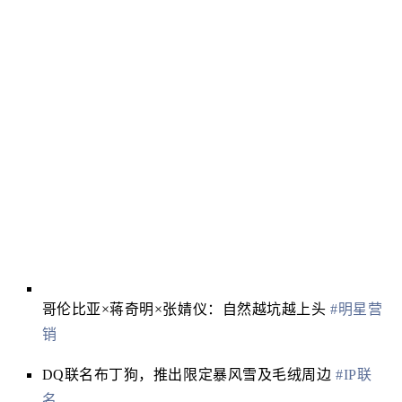
哥伦比亚×蒋奇明×张婧仪：自然越坑越上头
#明星营
销
DQ联名布丁狗，推出限定暴风雪及毛绒周边
#IP联
名