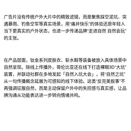
广告片没有传统户外大片中的精致滤镜，而是聚焦踩空泥坑、突
遇暴雨、钓鱼空军等真实场景，用“痛并快乐”的体验还原年轻人
当下更真实的户外状态，也进一步传递品牌“走进自然 自然会玩”
的主张。
在产品层面，钛金系列皮肤衣、斩水鞋等装备被放入具体场景中
自然呈现。除线上传播外，哥伦比亚还在线下打造裸眼3D“大坑”
装置，并联动社群在多地发起「自然入坑大会」，将“自然之坑”
从一句传播概念延展为可感知的线下体验。这类“反完美叙事”不
再强调征服自然，而是主动保留户外中的失控感与真实感，让品
牌沟通从功能表达进一步转向情绪共鸣。