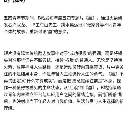
五四青年节期间，B站发布年度五四专题片《赢》，通过火箭研
发者卢驭龙、UP主有山先生、跳水奥运冠军张家齐等不同青年
个体的故事，重新讨论“赢”的意义。
短片没有延续传统励志叙事中对于“成功模板”的强调，而是将镜
头对准那些仍在不断尝试、持续“折腾”的普通人。无论是坚持造
火箭、放弃标准人生路径，还是运动员转向直播带货，片中更关
注的不是结果本身，而是年轻人主动选择人生的勇气。《赢》不
再试图定义“什么才算成功”，而是把“愿意继续往前走”本身，视
作一种值得被看见的生命状态。从“后浪”到《赢》，B站持续通
过青年内容建立平台与年轻用户之间的情绪连接。而“折腾感”背
后，也映射出当下年轻人对自我价值、生活节奏与人生选择的新
理解。