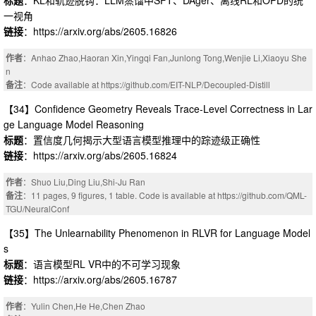
标题
：KL和轨迹脱钩：LLM蒸馏中SFT、DAger、离线RL和OPD的统
一视角
链接
：https://arxiv.org/abs/2605.16826
作者
：Anhao Zhao,Haoran Xin,Yingqi Fan,Junlong Tong,Wenjie Li,Xiaoyu She
n
备注
：Code available at https://github.com/EIT-NLP/Decoupled-Distill
【34】Confidence Geometry Reveals Trace-Level Correctness in Lar
ge Language Model Reasoning
标题
：置信度几何揭示大型语言模型推理中的踪迹级正确性
链接
：https://arxiv.org/abs/2605.16824
作者
：Shuo Liu,Ding Liu,Shi-Ju Ran
备注
：11 pages, 9 figures, 1 table. Code is available at https://github.com/QML-
TGU/NeuralConf
【35】The Unlearnability Phenomenon in RLVR for Language Model
s
标题
：语言模型RL VR中的不可学习现象
链接
：https://arxiv.org/abs/2605.16787
作者
：Yulin Chen,He He,Chen Zhao