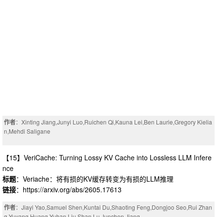
作者
：Xinting Jiang,Junyi Luo,Ruichen Qi,Kauna Lei,Ben Laurie,Gregory Kielia
n,Mehdi Saligane
【15】VeriCache: Turning Lossy KV Cache into Lossless LLM Infere
nce
标题
：Veriache：将有损的KV缓存转变为有损的LLM推理
链接
：https://arxiv.org/abs/2605.17613
作者
：Jiayi Yao,Samuel Shen,Kuntai Du,Shaoting Feng,Dongjoo Seo,Rui Zhan
g,Yuyang Huang,Yuhan Liu,Shan Lu,Junchen Jiang