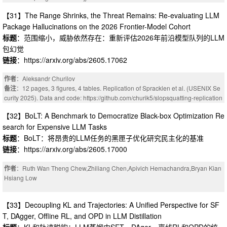
：26 pages, preprint v1. Production-telemetry tables and per-language breakdo
【31】The Range Shrinks, the Threat Remains: Re-evaluating LLM
wn deferred to v2
Package Hallucinations on the 2026 Frontier-Model Cohort
标题
：范围缩小，威胁依然存在：重新评估2026年前沿模型队列的LLM
包幻觉
链接
：https://arxiv.org/abs/2605.17062
作者
：Aleksandr Churilov
备注
：12 pages, 3 figures, 4 tables. Replication of Spracklen et al. (USENIX Se
curity 2025). Data and code: https://github.com/churik5/slopsquatting-replication
-2026 and https://doi.org/10.5281/zenodo.19859120
【32】BoLT: A Benchmark to Democratize Black-box Optimization Re
search for Expensive LLM Tasks
标题
：BoLT：将昂贵的LLM任务的黑匣子优化研究民主化的基准
链接
：https://arxiv.org/abs/2605.17000
作者
：Ruth Wan Theng Chew,Zhiliang Chen,Apivich Hemachandra,Bryan Kian
Hsiang Low
【33】Decoupling KL and Trajectories: A Unified Perspective for SF
T, DAgger, Offline RL, and OPD in LLM Distillation