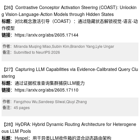
【26】Contrastive Conceptor Activation Steering (COAST): Unlockin
g Vision-Language-Action Models through Hidden States
标题
：对比概念激活引导（COAST）：通过隐藏状态解锁视觉-语言-动
作模型
链接
：https://arxiv.org/abs/2605.17144
作者
：Miranda Muqing Miao,Subin Kim,Brandon Yang,Lyle Ungar
备注
：Submitted to NeurIPS 2026
【27】Capturing LLM Capabilities via Evidence-Calibrated Query Clu
stering
标题
：通过证据校准查询集群捕获LLM能力
链接
：https://arxiv.org/abs/2605.17110
作者
：Fangzhou Wu,Sandeep Silwal,Qiuyi Zhang
备注
：45 pages
【28】HyDRA: Hybrid Dynamic Routing Architecture for Heterogene
ous LLM Pools
标题
：Hyspel：用于异类LLM收件箱的混合动态路由架构