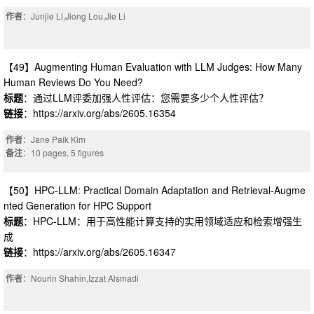
作者
：Junjie Li,Jiong Lou,Jie Li
【49】Augmenting Human Evaluation with LLM Judges: How Many
Human Reviews Do You Need?
标题
：通过LLM评委加强人性评估：您需要多少个人性评估？
链接
：https://arxiv.org/abs/2605.16354
作者
：Jane Paik Kim
备注
：10 pages, 5 figures
【50】HPC-LLM: Practical Domain Adaptation and Retrieval-Augme
nted Generation for HPC Support
标题
：HPC-LLM：用于高性能计算支持的实用领域适应和检索增强生
成
链接
：https://arxiv.org/abs/2605.16347
作者
：Nourin Shahin,Izzat Alsmadi