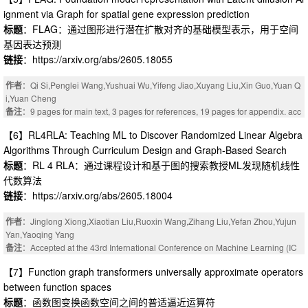
ignment via Graph for spatial gene expression prediction
标题
：FLAG：通过图形进行潜在扩散对齐的基础模型表示，用于空间
基因表达预测
链接
：https://arxiv.org/abs/2605.18055
作者
：Qi Si,Penglei Wang,Yushuai Wu,Yifeng Jiao,Xuyang Liu,Xin Guo,Yuan Q
i,Yuan Cheng
备注
：9 pages for main text, 3 pages for references, 19 pages for appendix. acc
epted by ICML 2026
【6】RL4RLA: Teaching ML to Discover Randomized Linear Algebra
Algorithms Through Curriculum Design and Graph-Based Search
标题
：RL 4 RLA：通过课程设计和基于图的搜索教授ML发现随机线性
代数算法
链接
：https://arxiv.org/abs/2605.18004
作者
：Jinglong Xiong,Xiaotian Liu,Ruoxin Wang,Zihang Liu,Yefan Zhou,Yujun
Yan,Yaoqing Yang
备注
：Accepted at the 43rd International Conference on Machine Learning (IC
ML 2026). 9 pages main text; 21 pages total
【7】Function graph transformers universally approximate operators
between function spaces
标题
：函数图变换函数空间之间的普适逼近运算符