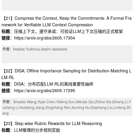
【21】Compress the Context, Keep the Commitments: A Formal Fra
mework for Verifiable LLM Context Compression
标题
：压缩上下文，遵守承诺：可验证LLM上下文压缩的正式框架
链接
：https://arxiv.org/abs/2605.17304
作者
：Natalia Trukhina,Vadim Vashkelis
【22】DISA: Offline Importance Sampling for Distribution-Matching L
LM-RL
标题
：DISA：分布匹配LLM-RL的离线重要性抽样
链接
：https://arxiv.org/abs/2605.17295
作者
：Shaobo Wang,Yujie Chen,Yafeng Sun,Wenjie Qiu,Zhihui Xie,Sihang Li,Y
ucheng Li,Huiqiang Jiang,Xingzhang Ren,Xuming Hu,Dayiheng Liu,Linfeng Zh
ang
备注
：21 pages, 7 figures, 7 tables. Abstract shortened to respect the arXiv limit
【23】Step-wise Rubric Rewards for LLM Reasoning
of 1920 characters. Please see the PDF for the full abstract
标题
：LLM推理的分步规则奖励