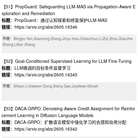
【51】PropGuard: Safeguarding LLM-MAS via Propagation-Aware E
xploration and Remediation
标题
：PropGuard：通过认知探索和修复保护LLM-MAS
链接
：https://arxiv.org/abs/2605.16346
作者
：Bingyu Yan,Xiaoming Zhang,Jinyu Hou,Chaozhuo Li,Ziyi Zhou,Xiaozhe
Zhang,Litian Zhang
【52】Goal-Conditioned Supervised Learning for LLM Fine-Tuning
标题
：LLM微调的目标条件监督学习
链接
：https://arxiv.org/abs/2605.16345
作者
：Shijun Li,Kaiwen Dong,Xiang Gao,Joydeep Ghosh
【53】DACA-GRPO: Denoising-Aware Credit Assignment for Reinfor
cement Learning in Diffusion Language Models
标题
：DACA-GRPO：扩散语言模型中强化学习的去感知信用分配
链接
：https://arxiv.org/abs/2605.16342