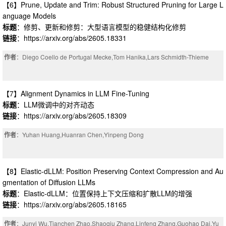
【6】Prune, Update and Trim: Robust Structured Pruning for Large L
anguage Models
标题
：修剪、更新和修剪：大型语言模型的稳健结构化修剪
链接
：https://arxiv.org/abs/2605.18331
作者
：Diego Coello de Portugal Mecke,Tom Hanika,Lars Schmidth-Thieme
【7】Alignment Dynamics in LLM Fine-Tuning
标题
：LLM微调中的对齐动态
链接
：https://arxiv.org/abs/2605.18309
作者
：Yuhan Huang,Huanran Chen,Yinpeng Dong
【8】Elastic-dLLM: Position Preserving Context Compression and Au
gmentation of Diffusion LLMs
标题
：Elastic-dLLM：位置保持上下文压缩和扩散LLM的增强
链接
：https://arxiv.org/abs/2605.18165
作者
：Junyi Wu,Tianchen Zhao,Shaoqiu Zhang,Linfeng Zhang,Guohao Dai,Yu