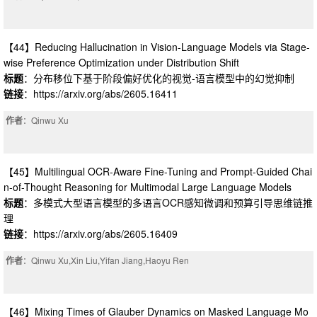
【44】Reducing Hallucination in Vision-Language Models via Stage-
wise Preference Optimization under Distribution Shift
标题
：分布移位下基于阶段偏好优化的视觉-语言模型中的幻觉抑制
链接
：https://arxiv.org/abs/2605.16411
作者
：Qinwu Xu
【45】Multilingual OCR-Aware Fine-Tuning and Prompt-Guided Chai
n-of-Thought Reasoning for Multimodal Large Language Models
标题
：多模式大型语言模型的多语言OCR感知微调和预算引导思维链推
理
链接
：https://arxiv.org/abs/2605.16409
作者
：Qinwu Xu,Xin Liu,Yifan Jiang,Haoyu Ren
【46】Mixing Times of Glauber Dynamics on Masked Language Mo