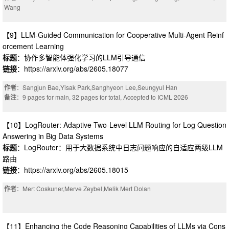
Wang
【9】LLM-Guided Communication for Cooperative Multi-Agent Reinf
orcement Learning
标题
：协作多智能体强化学习的LLM引导通信
链接
：https://arxiv.org/abs/2605.18077
作者
：Sangjun Bae,Yisak Park,Sanghyeon Lee,Seungyul Han
备注
：9 pages for main, 32 pages for total, Accepted to ICML 2026
【10】LogRouter: Adaptive Two-Level LLM Routing for Log Question
Answering in Big Data Systems
标题
：LogRouter：用于大数据系统中日志问题响应的自适应两级LLM
路由
链接
：https://arxiv.org/abs/2605.18015
作者
：Mert Coskuner,Merve Zeybel,Melik Mert Dolan
【11】Enhancing the Code Reasoning Capabilities of LLMs via Cons