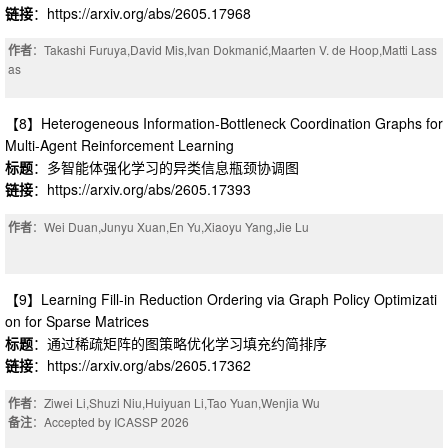
链接
：https://arxiv.org/abs/2605.17968
作者
：Takashi Furuya,David Mis,Ivan Dokmanić,Maarten V. de Hoop,Matti Lass
as
【8】Heterogeneous Information-Bottleneck Coordination Graphs for
Multi-Agent Reinforcement Learning
标题
：多智能体强化学习的异类信息瓶颈协调图
链接
：https://arxiv.org/abs/2605.17393
作者
：Wei Duan,Junyu Xuan,En Yu,Xiaoyu Yang,Jie Lu
【9】Learning Fill-in Reduction Ordering via Graph Policy Optimizati
on for Sparse Matrices
标题
：通过稀疏矩阵的图策略优化学习填充约简排序
链接
：https://arxiv.org/abs/2605.17362
作者
：Ziwei Li,Shuzi Niu,Huiyuan Li,Tao Yuan,Wenjia Wu
备注
：Accepted by ICASSP 2026