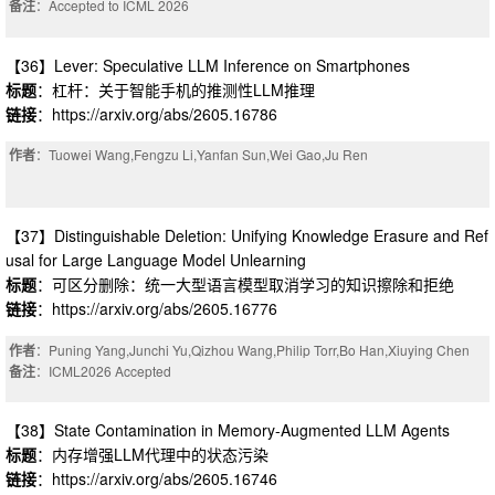
备注
：Accepted to ICML 2026
【36】Lever: Speculative LLM Inference on Smartphones
标题
：杠杆：关于智能手机的推测性LLM推理
链接
：https://arxiv.org/abs/2605.16786
作者
：Tuowei Wang,Fengzu Li,Yanfan Sun,Wei Gao,Ju Ren
【37】Distinguishable Deletion: Unifying Knowledge Erasure and Ref
usal for Large Language Model Unlearning
标题
：可区分删除：统一大型语言模型取消学习的知识擦除和拒绝
链接
：https://arxiv.org/abs/2605.16776
作者
：Puning Yang,Junchi Yu,Qizhou Wang,Philip Torr,Bo Han,Xiuying Chen
备注
：ICML2026 Accepted
【38】State Contamination in Memory-Augmented LLM Agents
标题
：内存增强LLM代理中的状态污染
链接
：https://arxiv.org/abs/2605.16746