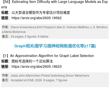
【56】Estimating Item Difficulty with Large Language Models as Exp
erts
标题
：以大型语言模型作为专家估计项目难度
链接
：https://arxiv.org/abs/2605.18562
作者
：Diana Kolesnikova,Kirill Fedyanin,Abe D. Hofman,Matthieu J. S. Brinkhui
s,Maria Bolsinova
备注
：24 pages, 2 figures, 9 tables
Graph相关(图学习|图神经网络|图优化等)(17篇)
【1】An Approximation Algorithm for Graph Label Selection
标题
：图标号选择的一个近似算法
链接
：https://arxiv.org/abs/2605.18623
作者
：Josia John,Maximilian Probst Gutenberg,Simon Meierhans
备注
：Accepted at ICML 2026. 9 pages, 7 figures