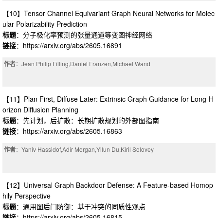
【10】Tensor Channel Equivariant Graph Neural Networks for Molec
ular Polarizability Prediction
标题
：分子极化率预测的张量通道等变图神经网络
链接
：https://arxiv.org/abs/2605.16891
作者
：Jean Philip Filling,Daniel Franzen,Michael Wand
【11】Plan First, Diffuse Later: Extrinsic Graph Guidance for Long-H
orizon Diffusion Planning
标题
：先计划，后扩散：长期扩散规划的外部图指南
链接
：https://arxiv.org/abs/2605.16863
作者
：Yaniv Hassidof,Adir Morgan,Yilun Du,Kiril Solovey
【12】Universal Graph Backdoor Defense: A Feature-based Homop
hily Perspective
标题
：通用图后门防御：基于冲突的同质性观点
链接
：https://arxiv.org/abs/2605.16815