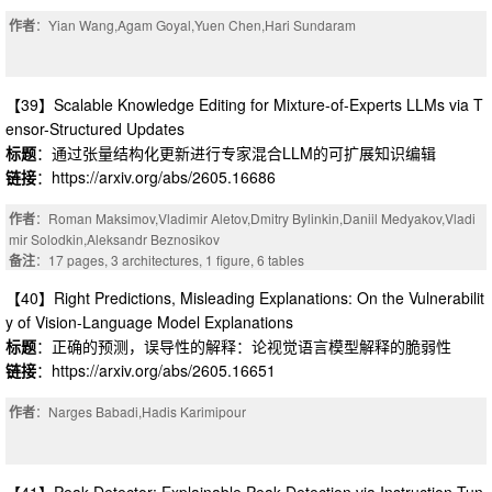
作者
：Yian Wang,Agam Goyal,Yuen Chen,Hari Sundaram
【39】Scalable Knowledge Editing for Mixture-of-Experts LLMs via T
ensor-Structured Updates
标题
：通过张量结构化更新进行专家混合LLM的可扩展知识编辑
链接
：https://arxiv.org/abs/2605.16686
作者
：Roman Maksimov,Vladimir Aletov,Dmitry Bylinkin,Daniil Medyakov,Vladi
mir Solodkin,Aleksandr Beznosikov
备注
：17 pages, 3 architectures, 1 figure, 6 tables
【40】Right Predictions, Misleading Explanations: On the Vulnerabilit
y of Vision-Language Model Explanations
标题
：正确的预测，误导性的解释：论视觉语言模型解释的脆弱性
链接
：https://arxiv.org/abs/2605.16651
作者
：Narges Babadi,Hadis Karimipour
【41】Peak-Detector: Explainable Peak Detection via Instruction-Tun