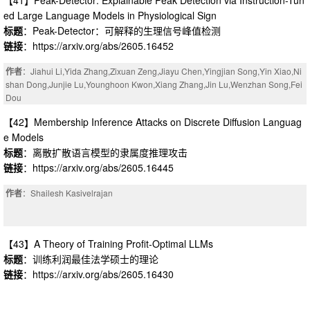
ed Large Language Models in Physiological Sign
标题
：Peak-Detector：可解释的生理信号峰值检测
链接
：https://arxiv.org/abs/2605.16452
作者
：Jiahui Li,Yida Zhang,Zixuan Zeng,Jiayu Chen,Yingjian Song,Yin Xiao,Ni
shan Dong,Junjie Lu,Younghoon Kwon,Xiang Zhang,Jin Lu,Wenzhan Song,Fei
Dou
【42】Membership Inference Attacks on Discrete Diffusion Languag
e Models
标题
：离散扩散语言模型的隶属度推理攻击
链接
：https://arxiv.org/abs/2605.16445
作者
：Shailesh Kasivelrajan
【43】A Theory of Training Profit-Optimal LLMs
标题
：训练利润最佳法学硕士的理论
链接
：https://arxiv.org/abs/2605.16430