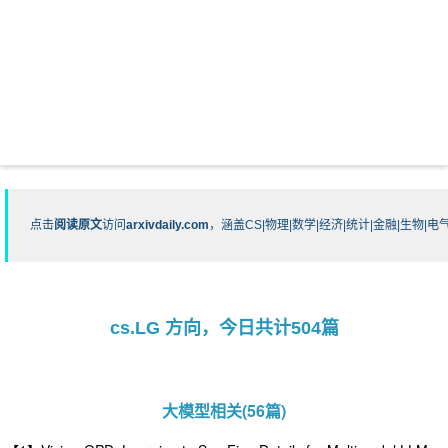
点击
阅读原文
访问
arxivdaily.com
，涵盖CS|物理|数学|经济|统计|金融|生物
cs.LG 方向，今日共计504篇
大模型相关(56篇)