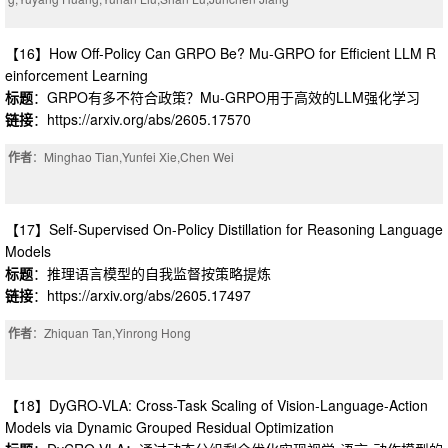
【16】How Off-Policy Can GRPO Be? Mu-GRPO for Efficient LLM R
einforcement Learning
标题
：GRPO有多不符合政策？Mu-GRPO用于高效的LLM强化学习
链接
：https://arxiv.org/abs/2605.17570
作者
：Minghao Tian,Yunfei Xie,Chen Wei
【17】Self-Supervised On-Policy Distillation for Reasoning Language
Models
标题
：推理语言模型的自我监督按策略提炼
链接
：https://arxiv.org/abs/2605.17497
作者
：Zhiquan Tan,Yinrong Hong
【18】DyGRO-VLA: Cross-Task Scaling of Vision-Language-Action
Models via Dynamic Grouped Residual Optimization