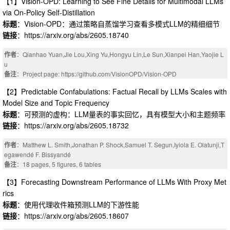
【1】Vision-OPD: Learning to See Fine Details for Multimodal LLMs
via On-Policy Self-Distillation
标题
：Vision-OPD：通过策略自蒸馏学习查看多模式LLM的精细细节
链接
：https://arxiv.org/abs/2605.18740
作者
：Qianhao Yuan,Jie Lou,Xing Yu,Hongyu Lin,Le Sun,Xianpei Han,Yaojie L
u
备注
：Project page: https://github.com/VisionOPD/Vision-OPD
【2】Predictable Confabulations: Factual Recall by LLMs Scales with
Model Size and Topic Frequency
标题
：可预测的虚构：LLM量表的事实回忆，具有模型大小和主题频率
链接
：https://arxiv.org/abs/2605.18732
作者
：Matthew L. Smith,Jonathan P. Shock,Samuel T. Segun,Iyiola E. Olatunji,T
egawendé F. Bissyandé
备注
：18 pages, 5 figures, 6 tables
【3】Forecasting Downstream Performance of LLMs With Proxy Met
rics
标题
：使用代理收件箱预测LLM的下游性能
链接
：https://arxiv.org/abs/2605.18607