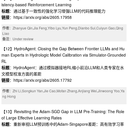
istency-based Reinforcement Learning
标题
：通过基于一致性的强化学习增强LLM的代码推理能力
链接
：https://arxiv.org/abs/2605.17958
作者
：Zhanyue Qin,Jia Feng,Yibo Lyu,Yun Peng,Dianbo Sui,Cuiyun Gao,Qing
Liao
备注
：Under review
【12】HydroAgent: Closing the Gap Between Frontier LLMs and Hu
man Experts in Hydrologic Model Calibration via Simulator-Grounded
RL
标题
：HydroAgent：通过模拟器接地RL缩小前沿LLM和人类专家在水
文模型校准方面的差距
链接
：https://arxiv.org/abs/2605.17792
作者
：Zhi Li,Songkun Yan,Jie Cao,Mofan Zhang,Anjiang Wei,Jinwoong Yoo,Ya
ng Hong
【13】Revisiting the Adam-SGD Gap in LLM Pre-Training: The Role
of Large Effective Learning Rates
标题
：重新审视LLM预训练中的Adam-Singapore差距：高有效学习率