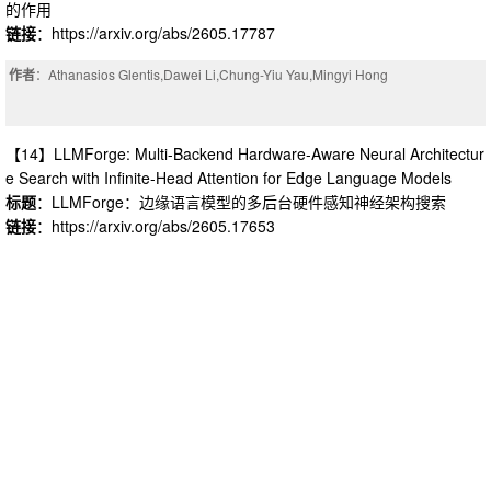
的作用
链接
：https://arxiv.org/abs/2605.17787
作者
：Athanasios Glentis,Dawei Li,Chung-Yiu Yau,Mingyi Hong
【14】LLMForge: Multi-Backend Hardware-Aware Neural Architectur
e Search with Infinite-Head Attention for Edge Language Models
标题
：LLMForge：边缘语言模型的多后台硬件感知神经架构搜索
链接
：https://arxiv.org/abs/2605.17653