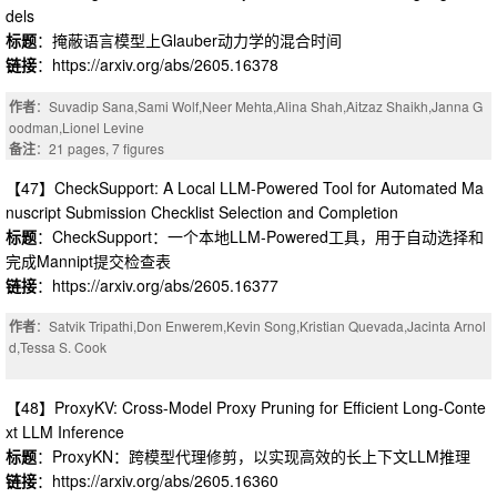
dels
标题
：掩蔽语言模型上Glauber动力学的混合时间
链接
：https://arxiv.org/abs/2605.16378
作者
：Suvadip Sana,Sami Wolf,Neer Mehta,Alina Shah,Aitzaz Shaikh,Janna G
oodman,Lionel Levine
备注
：21 pages, 7 figures
【47】CheckSupport: A Local LLM-Powered Tool for Automated Ma
nuscript Submission Checklist Selection and Completion
标题
：CheckSupport：一个本地LLM-Powered工具，用于自动选择和
完成Mannipt提交检查表
链接
：https://arxiv.org/abs/2605.16377
作者
：Satvik Tripathi,Don Enwerem,Kevin Song,Kristian Quevada,Jacinta Arnol
d,Tessa S. Cook
【48】ProxyKV: Cross-Model Proxy Pruning for Efficient Long-Conte
xt LLM Inference
标题
：ProxyKN：跨模型代理修剪，以实现高效的长上下文LLM推理
链接
：https://arxiv.org/abs/2605.16360