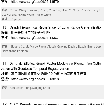
链接
：https://arxiv.org/abs/2605.18579
作者
：Yuhan Wang,Haopeng Zhang,Yibo Ding,Jiaqi Yu,Xinyu Zhao,Yuhang Li
u,Ziwei Zhang,Xiao Wang,Ruijie Wang
备注
：19 pages
【3】Graph Hierarchical Recurrence for Long-Range Generalization
标题
：用于长期推广的图分层回归
链接
：https://arxiv.org/abs/2605.18387
作者
：Stefano Carotti,Marco Pacini,Alessio Gravina,Davide Bacciu,Bruno Lepri,
Sebastiano Bontorin
【4】Dynamic Elliptical Graph Factor Models via Riemannian Optimi
zation with Geodesic Temporal Regularization
标题
：基于测地时间正则化黎曼优化的动态椭圆图因子模型
链接
：https://arxiv.org/abs/2605.18316
作者
：Chuansen Peng,Xiaojing Shen
【5】FLAG: Foundation model representation with Latent diffusion Al