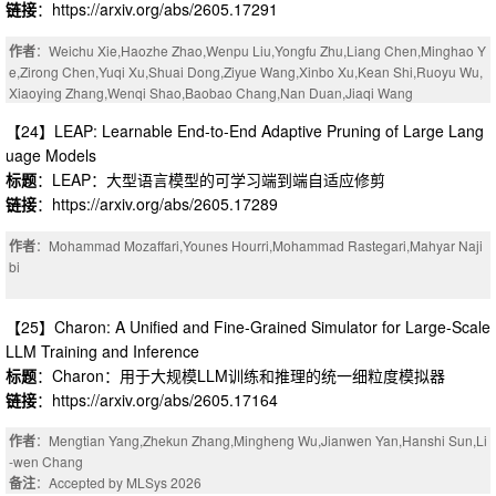
链接
：https://arxiv.org/abs/2605.17291
作者
：Weichu Xie,Haozhe Zhao,Wenpu Liu,Yongfu Zhu,Liang Chen,Minghao Y
e,Zirong Chen,Yuqi Xu,Shuai Dong,Ziyue Wang,Xinbo Xu,Kean Shi,Ruoyu Wu,
Xiaoying Zhang,Wenqi Shao,Baobao Chang,Nan Duan,Jiaqi Wang
备注
：Code available at https://github.com/akarinmoe/SRaR
【24】LEAP: Learnable End-to-End Adaptive Pruning of Large Lang
uage Models
标题
：LEAP：大型语言模型的可学习端到端自适应修剪
链接
：https://arxiv.org/abs/2605.17289
作者
：Mohammad Mozaffari,Younes Hourri,Mohammad Rastegari,Mahyar Naji
bi
【25】Charon: A Unified and Fine-Grained Simulator for Large-Scale
LLM Training and Inference
标题
：Charon：用于大规模LLM训练和推理的统一细粒度模拟器
链接
：https://arxiv.org/abs/2605.17164
作者
：Mengtian Yang,Zhekun Zhang,Mingheng Wu,Jianwen Yan,Hanshi Sun,Li
-wen Chang
备注
：Accepted by MLSys 2026