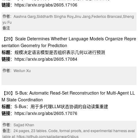
链接
：https://arxiv.org/abs/2605.17106
作者
：Aashna Garg,Siddharth Singha Roy,Jinu Jang,Federico Brancasi,Sheng
yu Fu
备注
【29】Scale Determines Whether Language Models Organize Repre
sentation Geometry for Prediction
标题
：规模决定语言模型是否组织表示几何以进行预测
链接
：https://arxiv.org/abs/2605.17084
作者
：Weilun Xu
【30】S-Bus: Automatic Read-Set Reconstruction for Multi-Agent LL
M State Coordination
标题
：S-Bus：用于多代理LLM状态协调的自动读集重建
链接
：https://arxiv.org/abs/2605.17076
作者
：Sajjad Khan
备注
：24 pages, 23 tables. Code, formal proofs, and experimental harness avai
lable at: https://github.com/sajjadanwar0/sbus