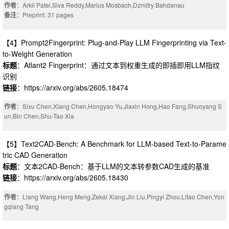
作者
：Arkil Patel,Siva Reddy,Marius Mosbach,Dzmitry Bahdanau
备注
：Preprint. 31 pages
【4】Prompt2Fingerprint: Plug-and-Play LLM Fingerprinting via Text-
to-Weight Generation
标题
：Atlant2 Fingerprint：通过文本到权重生成的即插即用LLM指纹
识别
链接
：https://arxiv.org/abs/2605.18474
作者
：Sixu Chen,Xiang Chen,Hongyao Yu,Jiaxin Hong,Hao Fang,Shuoyang S
un,Bin Chen,Shu-Tao Xia
【5】Text2CAD-Bench: A Benchmark for LLM-based Text-to-Parame
tric CAD Generation
标题
：文本2CAD-Bench：基于LLM的文本转参数CAD生成的基准
链接
：https://arxiv.org/abs/2605.18430
作者
：Liang Wang,Heng Meng,Zekai Xiang,Jin Liu,Pingyi Zhou,Litao Chen,Yon
gqiang Tang