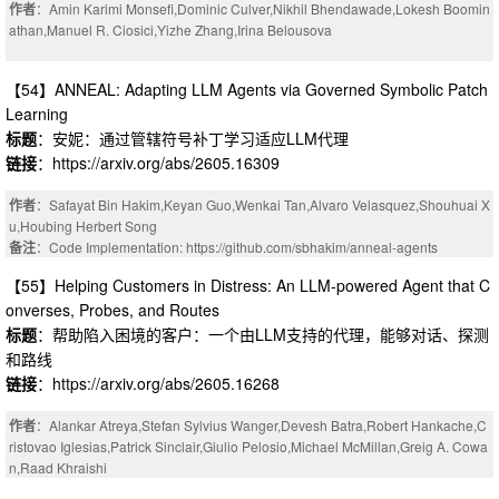
作者
：Amin Karimi Monsefi,Dominic Culver,Nikhil Bhendawade,Lokesh Boomin
athan,Manuel R. Ciosici,Yizhe Zhang,Irina Belousova
【54】ANNEAL: Adapting LLM Agents via Governed Symbolic Patch
Learning
标题
：安妮：通过管辖符号补丁学习适应LLM代理
链接
：https://arxiv.org/abs/2605.16309
作者
：Safayat Bin Hakim,Keyan Guo,Wenkai Tan,Alvaro Velasquez,Shouhuai X
u,Houbing Herbert Song
备注
：Code Implementation: https://github.com/sbhakim/anneal-agents
【55】Helping Customers in Distress: An LLM-powered Agent that C
onverses, Probes, and Routes
标题
：帮助陷入困境的客户：一个由LLM支持的代理，能够对话、探测
和路线
链接
：https://arxiv.org/abs/2605.16268
作者
：Alankar Atreya,Stefan Sylvius Wanger,Devesh Batra,Robert Hankache,C
ristovao Iglesias,Patrick Sinclair,Giulio Pelosio,Michael McMillan,Greig A. Cowa
n,Raad Khraishi