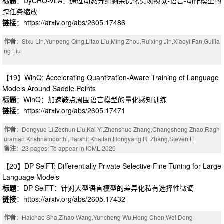
标题
：DyCRO-VLA：通过动态分组剩余优化实现视觉-语言-动作模型的
跨任务缩放
链接
：https://arxiv.org/abs/2605.17486
作者
：Sixu Lin,Yunpeng Qing,Litao Liu,Ming Zhou,Ruixing Jin,Xiaoyi Fan,Guilia
ng Liu
【19】WinQ: Accelerating Quantization-Aware Training of Language
Models Around Saddle Points
标题
：WinQ：加速鞍点周围语言模型的量化感知训练
链接
：https://arxiv.org/abs/2605.17471
作者
：Dongyue Li,Zechun Liu,Kai Yi,Zhenshuo Zhang,Changsheng Zhao,Ragh
uraman Krishnamoorthi,Harshit Khaitan,Hongyang R. Zhang,Steven Li
备注
：23 pages; To appear in ICML 2026
【20】DP-SelFT: Differentially Private Selective Fine-Tuning for Large
Language Models
标题
：DP-SelFT：针对大型语言模型的差异化私有选择性微调
链接
：https://arxiv.org/abs/2605.17432
作者
：Haichao Sha,Zihao Wang,Yuncheng Wu,Hong Chen,Wei Dong