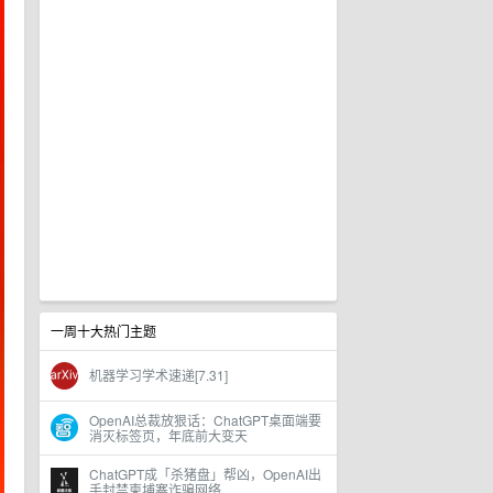
一周十大热门主题
机器学习学术速递[7.31]
OpenAI总裁放狠话：ChatGPT桌面端要
消灭标签页，年底前大变天
ChatGPT成「杀猪盘」帮凶，OpenAI出
手封禁柬埔寨诈骗网络