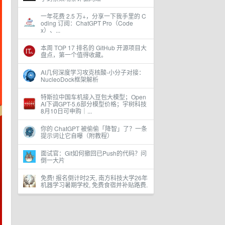
一年花费 2.5 万+，分享一下我手里的 C
oding 订阅：ChatGPT Pro（Code
x）、...
本周 TOP 17 排名的 GitHub 开源项目大
盘点，第一个值得收藏。
AI几何深度学习攻克核酸-小分子对接：
NucleoDock框架解析
特斯拉中国车机接入豆包大模型；Open
AI下调GPT-5.6部分模型价格；宇树科技
8月10日可申购｜...
你的 ChatGPT 被偷偷「降智」了？一条
提示词让它自曝（附教程）
面试官：Git如何撤回已Push的代码？问
倒一大片
免费! 报名倒计时2天, 南方科技大学26年
机器学习暑期学校, 免费食宿并补贴路费.