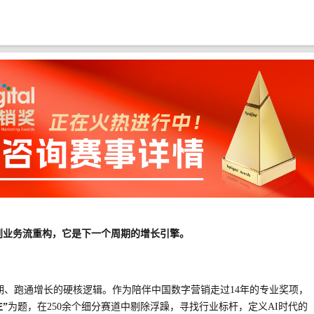
gent到业务流重构，它是下一个周期的增长引擎。
期、跑通增长的硬核逻辑。作为陪伴中国数字营销走过
14年的专业奖项，
”
为题，在
250余个细分赛道中剔除浮躁，寻找行业标杆，定义AI时代的