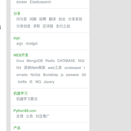
docker
Elasticsearch
分享
问与答
闲聊
招聘
翻译
创业
分享发现
分享创造
求职
区块链
支付之战
直
aigc
aigc
chatgpt
WEB开发
linux
MongoDB
Redis
DATABASE
NGI
NX
其他Web框架
web工具
zookeeper
t
ornado
NoSql
Bootstrap
js
peewee
Git
bottle
IE
MQ
Jquery
机器学习
机器学习算法
Python88.com
反馈
公告
社区推广
产品