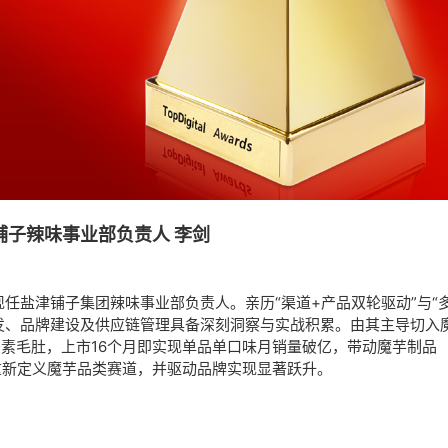
铺子辣味事业部负责人 李剑
现任盐津铺子集团辣味事业部负责人。亲历“渠道+产品双轮驱动”与“
发、品牌建设及供应链管理具备深刻洞察与实战积累。由其主导切入
酱素毛肚，上市16个月即实现单品单口味月销量破亿，带动魔芋制品
，重新定义魔芋品类赛道，并驱动品牌实现显著跃升。