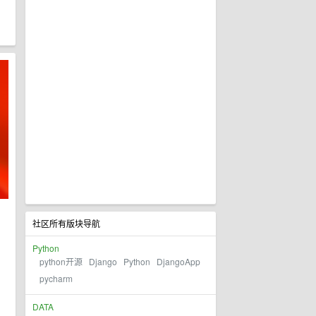
社区所有版块导航
Python
python开源
Django
Python
DjangoApp
pycharm
DATA