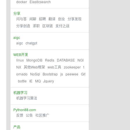
docker
Elasticsearch
分享
问与答
闲聊
招聘
翻译
创业
分享发现
分享创造
求职
区块链
支付之战
aigc
aigc
chatgpt
WEB开发
linux
MongoDB
Redis
DATABASE
NGI
NX
其他Web框架
web工具
zookeeper
t
ornado
NoSql
Bootstrap
js
peewee
Git
bottle
IE
MQ
Jquery
机器学习
机器学习算法
Python88.com
反馈
公告
社区推广
产品