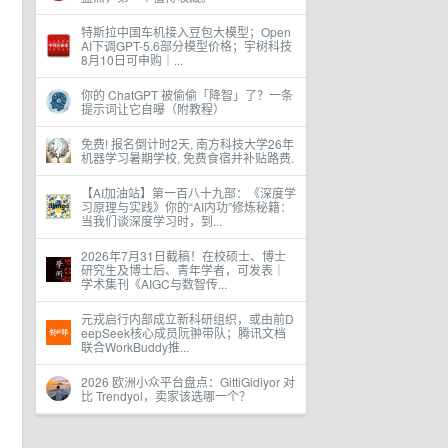
特斯拉中国车机接入豆包大模型；Open
AI下调GPT-5.6部分模型价格；宇树科技
8月10日可申购｜...
你的 ChatGPT 被偷偷「降智」了？一条
提示词让它自曝（附教程）
免费! 报名倒计时2天, 南方科技大学26年
机器学习暑期学校, 免费食宿并补贴路费.
【AI加油站】第一百八十九部：《深度学
习原理与实践》你的“AI内功”修炼秘籍：
当我们谈深度学习时，到...
2026年7月31日截稿！在校硕士、博士
研究生及博士后、青年学者，可发表｜
学术集刊《AIGC与数智传...
元戎启行内部成立新科研组织，或由前D
eepSeek核心成员阮翀带队；腾讯文档
联合WorkBuddy推...
2026 欧洲小众平台盘点：GittiGidiyor 对
比 Trendyol，卖家该选哪一个？