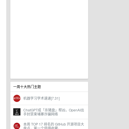
一周十大热门主题
机器学习学术速递[7.31]
ChatGPT成「杀猪盘」帮凶，OpenAI出
手封禁柬埔寨诈骗网络
本周 TOP 17 排名的 GitHub 开源项目大
盘点，第一个值得收藏。