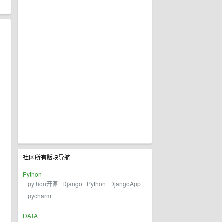
社区所有版块导航
Python
python开源
Django
Python
DjangoApp
pycharm
DATA