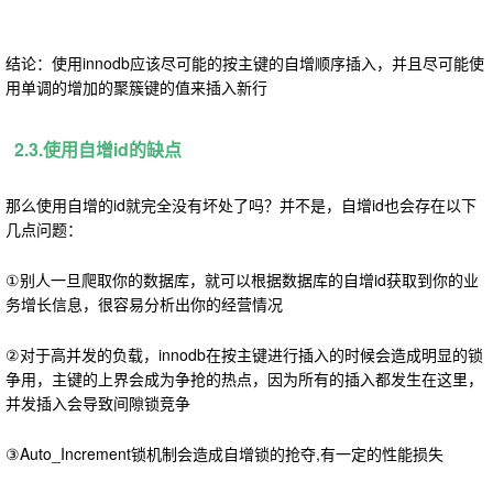
结论：使用innodb应该尽可能的按主键的自增顺序插入，并且尽可能使
用单调的增加的聚簇键的值来插入新行
2.3.使用自增id的缺点
那么使用自增的id就完全没有坏处了吗？并不是，自增id也会存在以下
几点问题：
①别人一旦爬取你的数据库
，就可以根据数据库的自增id获取到你的业
务增长信息，很容易分析出你的经营情况
②对于高并发的负载，innodb在按主键进行插入的时候会造成明显的锁
争用，主键的上界会成为争抢的热点，因为所有的插入都发生在这里，
并发插入会导致间隙锁竞争
③Auto_Increment锁机制会造成自增锁的抢夺,有一定的性能损失