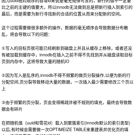
因为uuid相对顺序的自增id来说是毫无规律可言的
，新行的值不一定要
比之前的主键的值要大
，所以innodb无法做到总是把新行插入到索引的
最后
，而是需要为新行寻找新的合适的位置从而来分配新的空间。
这个过程需要做很多额外的操作，数据的毫无顺序会导致数据分布散
乱，将会导致以下的问题：
①写入的目标页很可能已经刷新到磁盘上并且从缓存上移除，或者还没
有被加载到缓存中，innodb在插入之前不得不先找到并从磁盘读取目标
页到内存中，这将导致大量的随机IO
②因为写入是乱序的,innodb不得不频繁的做页分裂操作,以便为新的行
分配空间,页分裂导致移动大量的数据，一次插入最少需要修改三个页以
上
③由于频繁的页分裂，页会变得稀疏并被不规则的填充，最终会导致数
据会有碎片
在把随机值（uuid和雪花id）载入到聚簇索引(innodb默认的索引类型)
以后,有时候会需要做一次OPTIMEIZE TABLE来重建表并优化页的填