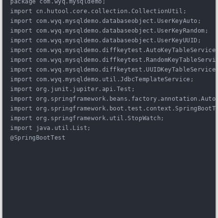
package com.wyq.mysqldemo;
import cn.hutool.core.collection.CollectionUtil;
import com.wyq.mysqldemo.databaseobject.UserKeyAuto;
import com.wyq.mysqldemo.databaseobject.UserKeyRandom;
import com.wyq.mysqldemo.databaseobject.UserKeyUUID;
import com.wyq.mysqldemo.diffkeytest.AutoKeyTableService
import com.wyq.mysqldemo.diffkeytest.RandomKeyTableServi
import com.wyq.mysqldemo.diffkeytest.UUIDKeyTableService
import com.wyq.mysqldemo.util.JdbcTemplateService;
import org.junit.jupiter.api.Test;
import org.springframework.beans.factory.annotation.Auto
import org.springframework.boot.test.context.SpringBootT
import org.springframework.util.StopWatch;
import java.util.List;
@SpringBootTest