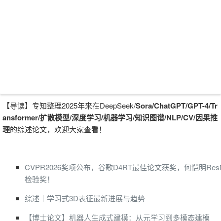
【导读】专知整理2025年来在DeepSeek/
Sora/
ChatGPT/GPT-4/Tr
ansformer/扩散模型/
深
度学习/机器学习/知识图谱/NLP/CV/因果推
理
的综述论文，欢迎大家查看！
CVPR2026奖项公布，谷歌D4RT最佳论文获奖，何恺明ResN
检验奖！
综述｜学习式3D表征最新进展与趋势
【博士论文】机器人生成式建模：从元学习到多模态建模