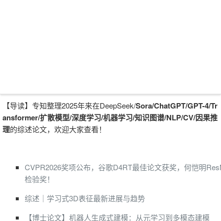
【导读】专知整理2025年来在DeepSeek/
Sora/
ChatGPT/GPT-4/Tr
ansformer/扩散模型/
深
度学习/机器学习/知识图谱/NLP/CV/因果推
理
的综述论文，欢迎大家查看！
CVPR2026奖项公布，谷歌D4RT最佳论文获奖，何恺明ResN
检验奖！
综述｜学习式3D表征最新进展与趋势
【博士论文】机器人生成式建模：从元学习到多模态建模