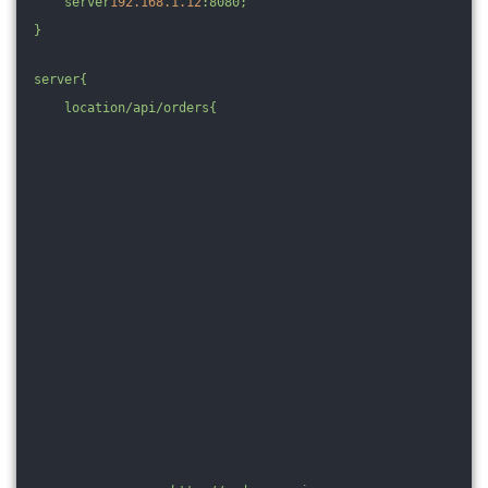
server
192.168
.1
.12
:8080;
}
server
{
location
/api/orders
{