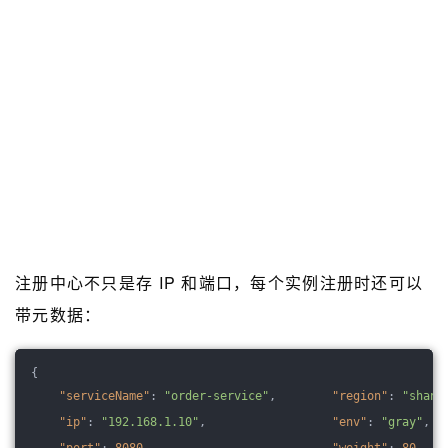
注册中心不只是存 IP 和端口，每个实例注册时还可以
带元数据：
{
"serviceName"
: 
"order-service"
,
"region"
: 
"shang
"ip"
: 
"192.168.1.10"
,
"env"
: 
"gray"
,