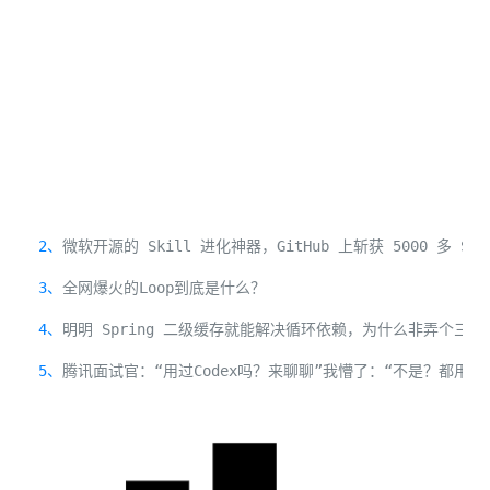
2、
微软开源的 Skill 进化神器，GitHub 上斩获 5000 多 Sta
3、
全网爆火的Loop到底是什么？
4、
明明 Spring 二级缓存就能解决循环依赖，为什么非弄个三级
5、
腾讯面试官：“用过Codex吗？来聊聊”我懵了：“不是？都用AI