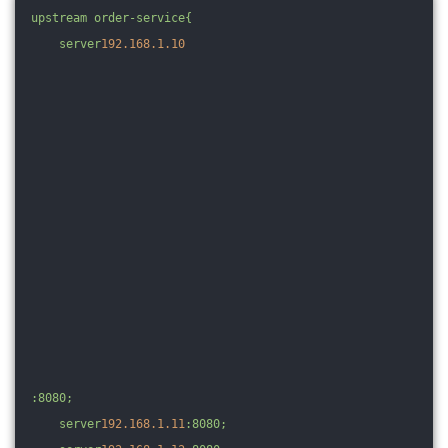
upstream
order-service
{
server
192.168
.1
.10
:8080;
server
192.168
.1
.11
:8080;