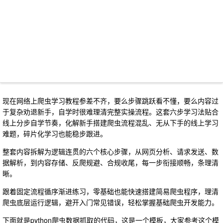
现在网络上爬虫学习教程参差不齐，要么步骤跳跃看不懂，要么内容过
于复杂劝退新手，自学时很难理清完整实操流程。这套六步学习法贴合
线上分步自学节奏，化解新手搭建爬虫流程混乱、无从下手的线上学习
难题，碎片化学习也能稳步跟进。
整套内容拆解为逻辑连贯的六个核心步骤，从网页分析、请求发送、数
据解析，到内容存储、反爬规避、合规收尾，每一步衔接顺畅，条理清
晰。
跟着固定流程循序渐进练习，零基础也能快速搭建简易爬虫程序，理清
爬虫底层运行逻辑，避开入门常见错误，轻松掌握基础爬虫开发能力。
下面就是python爬虫数据抓取的代码，这是一个模板，大家参考这个模