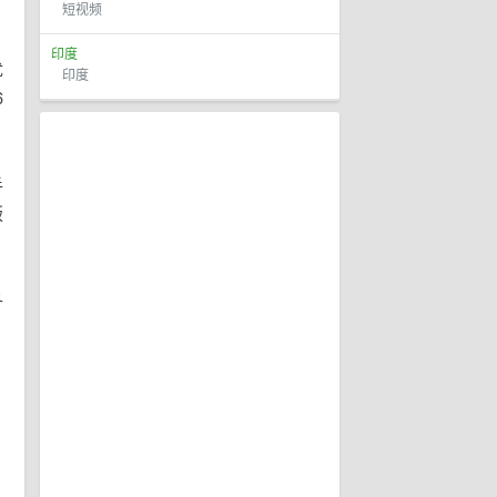
短视频
印度
优
印度
6
手
版
各