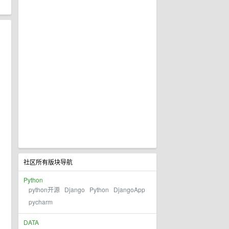
社区所有版块导航
Python
python开源
Django
Python
DjangoApp
pycharm
DATA