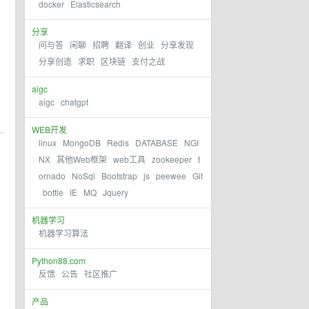
docker
Elasticsearch
分享
问与答
闲聊
招聘
翻译
创业
分享发现
分享创造
求职
区块链
支付之战
aigc
aigc
chatgpt
WEB开发
linux
MongoDB
Redis
DATABASE
NGI
NX
其他Web框架
web工具
zookeeper
t
ornado
NoSql
Bootstrap
js
peewee
Git
bottle
IE
MQ
Jquery
机器学习
机器学习算法
Python88.com
反馈
公告
社区推广
产品