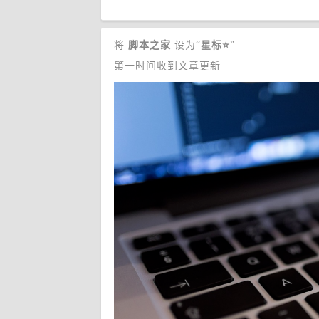
将
脚本之家
设为“
星标
⭐
”
第一时间收到文章更新