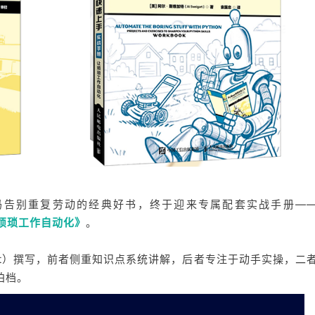
码告别重复劳动的经典好书，终于迎来专属配套实战手册—
让烦琐工作自动化》
。
gart）撰写，前者侧重知识点系统讲解，后者专注于动手实操，二
拍档。