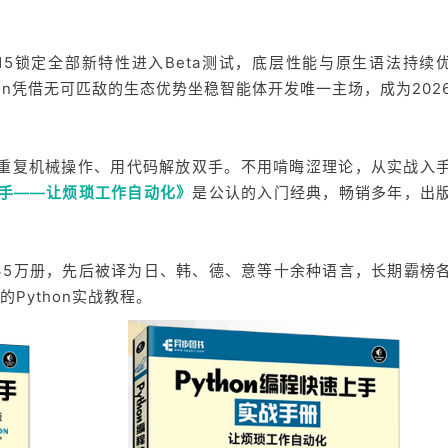
 3.15锁定全部新特性进入Beta测试，底层性能与原生语法持续
thon凭借无可匹敌的生态优势坐稳智能体开发唯一主场，成为202
告别重复机械操作、用代码解放双手。不用啃晦涩理论，从实战入
速上手——让烦琐工作自动化》
是公认的入门经典，畅销多年，出
35万册，先后被译为日、韩、德、意等十余种语言，长期霸榜
Python实战教程。