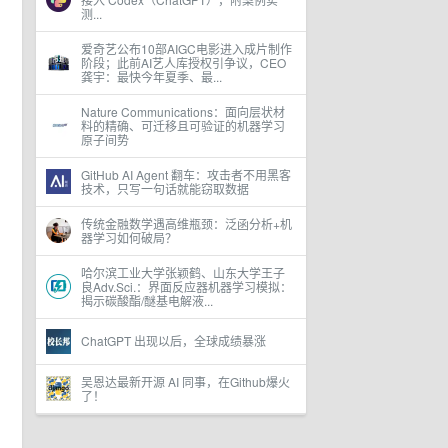
测...
爱奇艺公布10部AIGC电影进入成片制作
阶段；此前AI艺人库授权引争议，CEO
龚宇：最快今年夏季、最...
Nature Communications：面向层状材
料的精确、可迁移且可验证的机器学习
原子间势
GitHub AI Agent 翻车：攻击者不用黑客
技术，只写一句话就能窃取数据
传统金融数学遇高维瓶颈：泛函分析+机
器学习如何破局？
哈尔滨工业大学张颖鹤、山东大学王子
良Adv.Sci.：界面反应器机器学习模拟：
揭示碳酸酯/醚基电解液...
ChatGPT 出现以后，全球成绩暴涨
吴恩达最新开源 AI 同事，在Github爆火
了！