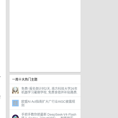
—
一周十大热门主题
免费! 报名倒计时2天, 南方科技大学26年
机器学习暑期学校, 免费食宿并补贴路费.
者
欧盟AI Act指南扩大广行业AIGC披露规
则
手把手教你把最新 DeepSeek-V4-Flash
接入 Codex（ChatGPT），附案例实