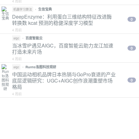
4 周前
•
生信宝典
机器学习算法
DeepEnzyme：利用蛋白三维结构特征改进酶
0
转换数 kcat 预测的稳健深度学习模型
4 周前
•
百度智能云
aigc
当冰雪IP遇见AIGC，百度智能云助力龙江加速
0
打造未来片场
4 周前
•
Runto洛图科技观研
aigc
中国运动相机品牌日本热销与GoPro衰退的产业
底层逻辑研究：UGC+AIGC创作浪潮重塑市场
0
格局
4 周前