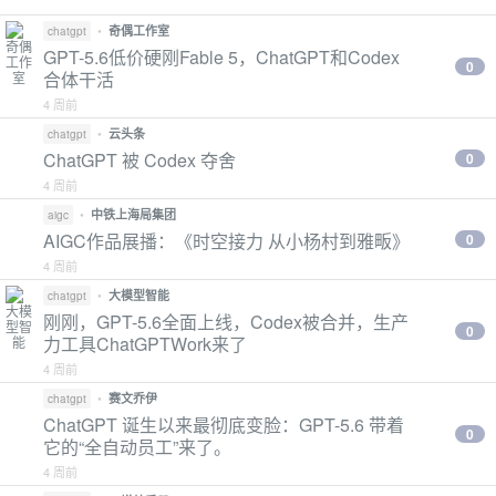
•
奇偶工作室
chatgpt
GPT-5.6低价硬刚Fable 5，ChatGPT和Codex
0
合体干活
4 周前
•
云头条
chatgpt
ChatGPT 被 Codex 夺舍
0
4 周前
•
中铁上海局集团
aigc
AIGC作品展播：《时空接力 从小杨村到雅畈》
0
4 周前
•
大模型智能
chatgpt
刚刚，GPT-5.6全面上线，Codex被合并，生产
0
力工具ChatGPTWork来了
4 周前
•
赛文乔伊
chatgpt
ChatGPT 诞生以来最彻底变脸：GPT-5.6 带着
0
它的“全自动员工”来了。
4 周前