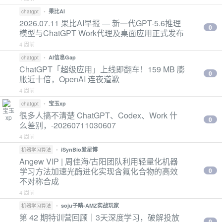
•
果比AI
chatgpt
2026.07.11 果比AI早报 — 新一代GPT-5.6推理
0
模型与ChatGPT Work代理及桌面应用正式发布
4 周前
•
AI信息Gap
chatgpt
ChatGPT「超级应用」上线即翻车！159 MB 膨
0
胀近十倍，OpenAI 连夜道歉
4 周前
•
宝玉xp
chatgpt
很多人搞不清楚 ChatGPT、Codex、Work 什
0
么差别，-20260711030607
4 周前
•
iSynBio爱星博
机器学习算法
Angew VIP | 周佳海/古阳团队利用轻量化机器
学习方法加速光酶进化实现含氟化合物的高效
0
不对称合成
4 周前
•
soju子晴-AMZ实战玩家
机器学习算法
第 42 期特训营回顾｜3天深度学习，破解投放
0