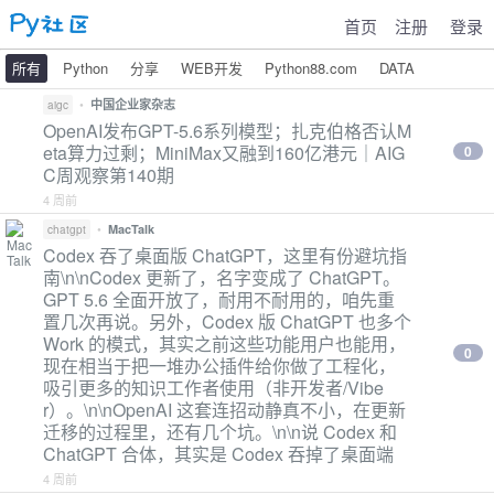
首页
注册
登录
所有
Python
分享
WEB开发
Python88.com
DATA
•
中国企业家杂志
aigc
OpenAI发布GPT-5.6系列模型；扎克伯格否认M
eta算力过剩；MiniMax又融到160亿港元｜AIG
0
C周观察第140期
4 周前
•
MacTalk
chatgpt
Codex 吞了桌面版 ChatGPT，这里有份避坑指
南\n\nCodex 更新了，名字变成了 ChatGPT。
GPT 5.6 全面开放了，耐用不耐用的，咱先重
置几次再说。另外，Codex 版 ChatGPT 也多个
Work 的模式，其实之前这些功能用户也能用，
0
现在相当于把一堆办公插件给你做了工程化，
吸引更多的知识工作者使用（非开发者/Vibe
r）。\n\nOpenAI 这套连招动静真不小，在更新
迁移的过程里，还有几个坑。\n\n说 Codex 和
ChatGPT 合体，其实是 Codex 吞掉了桌面端
4 周前