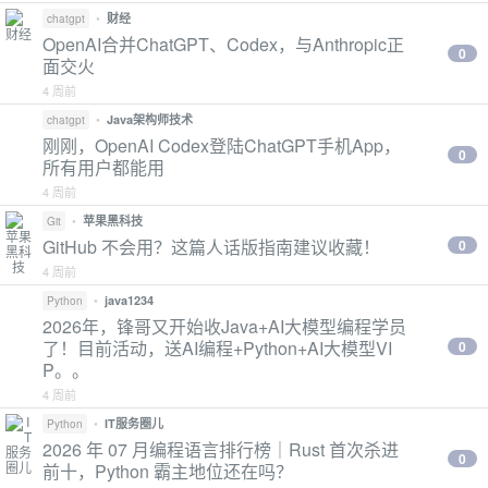
•
财经
chatgpt
OpenAI合并ChatGPT、Codex，与Anthropic正
0
面交火
4 周前
•
Java架构师技术
chatgpt
刚刚，OpenAI Codex登陆ChatGPT手机App，
0
所有用户都能用
4 周前
•
苹果黑科技
Git
GitHub 不会用？这篇人话版指南建议收藏！
0
4 周前
•
java1234
Python
2026年，锋哥又开始收Java+AI大模型编程学员
了！目前活动，送AI编程+Python+AI大模型VI
0
P。。
4 周前
•
IT服务圈儿
Python
2026 年 07 月编程语言排行榜｜Rust 首次杀进
0
前十，Python 霸主地位还在吗？