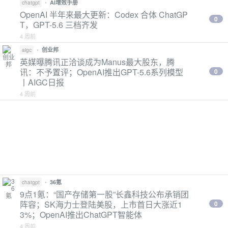
•
AI增效手册
chatgpt
OpenAI 半年来最大更新：Codex 合体 ChatGP
0
T，GPT-5.6 三档齐发
4 周前
•
创业邦
aigc
英媒曝腾讯正洽谈成为Manus最大股东，腾
讯：不予置评；OpenAI推出GPT-5.6系列模型
0
丨AIGC日报
4 周前
•
36氪
chatgpt
9点1氪：“国产存储第一股”长鑫科技公布承销团
阵容；SK海力士登陆美股，上市首日大涨近1
0
3%；OpenAI推出ChatGPT智能体
4 周前