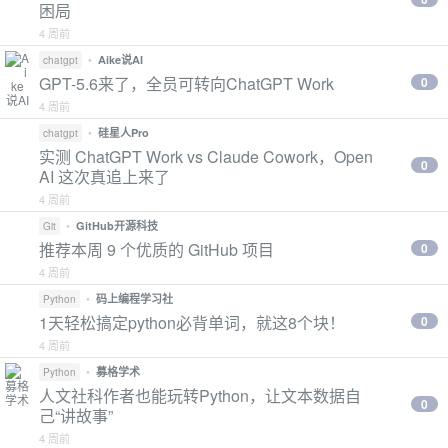
困局
4 周前
•
Aike说AI
chatgpt
GPT-5.6来了，全员可转向ChatGPT Work
0
4 周前
•
硅星人Pro
chatgpt
实测 ChatGPT Work vs Claude Cowork，Open
0
AI 这次真追上来了
4 周前
•
GitHub开源科技
Git
推荐本周 9 个优质的 GitHub 项目
0
4 周前
•
码上编程学习社
Python
1天轻松搞定python必背单词，就这8个块！
0
4 周前
•
募格学术
Python
人文社科作者也能玩转Python，让文本数据自
0
己“讲故事”
4 周前