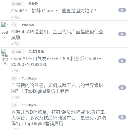
•
云头条
chatgpt
ChatGPT 挑衅 Claude：重置是因为怕了？
0
4 周前
•
FreeBuf
Git
GitHub API遭滥用，企业代码库面临隐秘侦查
0
威胁
4 周前
•
全球IT资讯
chatgpt
OpenAI 一口气发布 GPT-5.6 和全新 ChatGPT-
0
20260710182230
4 周前
•
TopDigital
Git
自带梗的哈兰德，如何成就王老吉的世界级破
0
圈？｜TopDigital专访王老吉
4 周前
•
TopDigital
Git
喜茶开放DIY点单；钉钉“踢皮球杯赛”化身打工
人嘴替；多家茶饮品牌驰援广西；星巴克×泡泡
0
玛特 | TopDigital营销周历