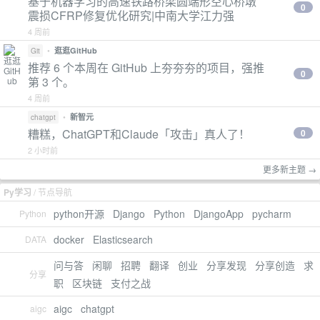
基于机器学习的高速铁路桥梁圆端形空心桥墩
0
震损CFRP修复优化研究|中南大学江力强
4 周前
•
逛逛GitHub
Git
推荐 6 个本周在 GitHub 上夯夯夯的项目，强推
0
第 3 个。
4 周前
•
新智元
chatgpt
糟糕，ChatGPT和Claude「攻击」真人了！
0
2 小时前
更多新主题 →
Py学习
/ 节点导航
python开源
Django
Python
DjangoApp
pycharm
Python
docker
Elasticsearch
DATA
问与答
闲聊
招聘
翻译
创业
分享发现
分享创造
求
分享
职
区块链
支付之战
aigc
chatgpt
aigc