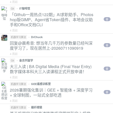
4 周前
•
IT咖啡馆
Git
「Github一周热点122期」AI求职助手、Photos
hop版GIMP、Agent省Token插件、本地会议助
0
手和Office文档CLI
4 周前
•
DrChuck
机器学习算法
回复@晨希音: 想当年几千万的参数量已经叫深
0
度学习了，现在居然上-20260711090919
4 周前
•
金吉列留学
Git
大三入读 | BA Digital Media (Final Year Entry)
0
数字媒体本科大三入读课程正式开放申请！
4 周前
•
GEE遥感训练营
机器学习算法
2026暑期强化集训｜GEE + 智能体 + 深度学习
0
+ 全球制图，一站式全部吃透
4 周前
•
碳纤维链
机器学习算法