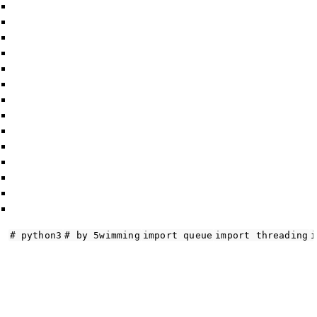
# python3
# by 5wimming
import
 queue
import
 threading
i