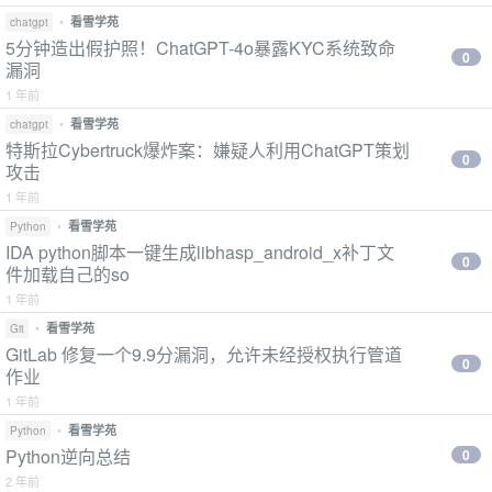
•
看雪学苑
chatgpt
5分钟造出假护照！ChatGPT-4o暴露KYC系统致命
0
漏洞
1 年前
•
看雪学苑
chatgpt
特斯拉Cybertruck爆炸案：嫌疑人利用ChatGPT策划
0
攻击
1 年前
•
看雪学苑
Python
IDA python脚本一键生成libhasp_android_x补丁文
0
件加载自己的so
1 年前
•
看雪学苑
Git
GitLab 修复一个9.9分漏洞，允许未经授权执行管道
0
作业
1 年前
•
看雪学苑
Python
Python逆向总结
0
2 年前