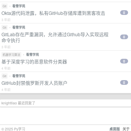
•
看雪学苑
Git
Okta源代码泄露，私有GitHub存储库遭到黑客攻击
0
3 年前
•
看雪学苑
Git
GitLab存在严重漏洞，允许通过Github导入实现远程
0
命令执行
3 年前
•
看雪学苑
机器学习算法
基于深度学习的恶意软件分类器
0
4 年前
•
看雪学苑
Git
GitHub封禁俄罗斯开发人员账户
0
4 年前
knightliao 最近回复了
© 2025 Py学习
桌面版
关于