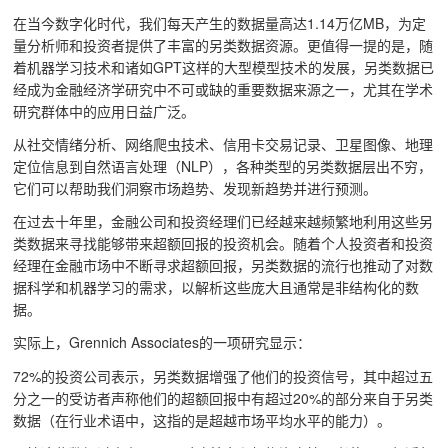
在当今数字化时代，我们每天产生的数据量高达1.14万亿MB，为定
量分析师和投资者提供了丰富的另类数据资源。更值得一提的是，随
着机器学习技术和诸如GPT这样的大型模型技术的发展，另类数据已
经成为金融经济学研究中不可或缺的重要数据来源之一，尤其在学术
研究群体中的应用日益广泛。
从社交情绪分析、网络爬虫技术、信用卡交易记录、卫星图像、地理
定位信息到自然语言处理（NLP），各种类型的另类数据层出不穷，
它们可以帮助我们洞察市场趋势、发现新趋势并进行预测。
在过去十年里，金融公司和投资经理们已经越来越频繁地利用这些另
类数据来寻找能够带来超额回报的投资机会。随着个人投资者和投资
经理在金融市场中不断寻求超额回报，另类数据的流行也推动了对数
据科学和机器学习的需求，以解析这些庞大且通常是非结构化的数
据。
实际上，Grennich Associates的一项研究显示：
72%的投资公司表示，另类数据增强了他们的投资信号，其中超过五
分之一的受访者声称他们的超额回报中有超过20%的部分来自于另类
数据（在行业术语中，这指的是超越市场平均水平的能力）。