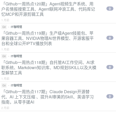
「Github一周热点120期」Agent视频生产系统、用
户名情报搜索工具、Agent联网冲浪工具、代码库记
0
忆MCP和开源剪辑工具
1 月前
•
IT咖啡馆
Git
「Github一周热点119期」生产级Agent技能包、苹
果容器工具、NVIDIA物理AI世界模型、开源客服平
0
台和全球公开IPTV播放列表
1 月前
•
IT咖啡馆
Git
「Github一周热点118期」自托管AI工作空间、AI求
职系统、Markdown知识库、MD规划SKILL以及大模
0
型解禁工具
1 月前
•
IT咖啡馆
Git
「Github一周热点117期」Claude Design开源替
代、AI 上下文压缩 、提升AI审美的Skill、英语学习
0
指南，从零手搓AI
2 月前