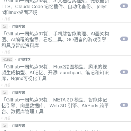
「Github一周热点98期」AI文档检索框架、微软最新
TTS、Claude Code 记忆插件、自动化备份、 jellyfi
0
n和linux桌面环境
7 月前
•
IT咖啡馆
Git
「Github一周热点97期」手机端智能助理、AI画架构
图、AI编程的指导、看板工具、GO语言的游戏引擎
0
和具身智能资料库
7 月前
•
IT咖啡馆
NGINX
「Github一周热点96期」Flux2绘图模型、腾讯的视
频生成模型、AI记忆、开源Launchpad、笔记和知识
0
库，Nginx可视化工具
8 月前
•
IT咖啡馆
Git
「Github一周热点95期」META 3D 模型、智能体记
忆引擎、向量数据库、 Web 3D 引擎、AirPods 跨平
0
台、数据库管理工具
8 月前
•
IT咖啡馆
Git