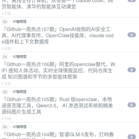
件、离线生存计算机、从零做一个claude code、网
页智能体、清华的智能体互动课堂
4 月前
•
IT咖啡馆
Git
「Github一周热点107期」OpenAI收购的AI安全工
具、AI代理事务所、OpenClaw技能库、claude cod
0
e插件和上下文数据库
4 月前
•
IT咖啡馆
Git
「Github一周热点106期」阿里的openclaw替代、W
iFi 感知人体活动、实时全球情报监控、代码仓库生
0
成 知识图谱和字节的多智能体框架
5 月前
•
IT咖啡馆
Git
「Github一周热点105期」Rust 版openclaw，本地
语音克隆工具，Qwen3.5， AI 渗透测试系统和精美
0
源码图片生成工具
5 月前
•
IT咖啡馆
Git
「Github一周热点104期」智谱GLM-5发布，打响春
0