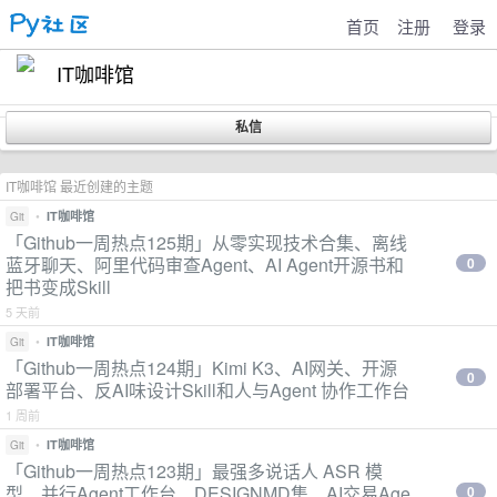
首页
注册
登录
IT咖啡馆
IT咖啡馆 最近创建的主题
•
IT咖啡馆
Git
「Github一周热点125期」从零实现技术合集、离线
蓝牙聊天、阿里代码审查Agent、AI Agent开源书和
0
把书变成Skill
5 天前
•
IT咖啡馆
Git
「Github一周热点124期」Kimi K3、AI网关、开源
0
部署平台、反AI味设计Skill和人与Agent 协作工作台
1 周前
•
IT咖啡馆
Git
「Github一周热点123期」最强多说话人 ASR 模
型、并行Agent工作台、DESIGNMD集、AI交易Age
0