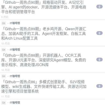
「Github一周热点90期」规格驱动开发、AI记忆引
擎、AI agent的docker、开源流媒体平台、开源电商
0
平台和密钥管理平台
9 月前
•
IT咖啡馆
Git
「Github一周热点89期」老乡鸡开源、Qwen开源汇
总、加装AI助手的工具、Agent开发框架、白板工具
0
和Arch Linux配置工具
10 月前
•
IT咖啡馆
Git
「Github一周热点88期」开源机器人、OCR工具
库、开源UI元素平台、深度研究Agent模型、免费的
0
音乐程序、高速处理JSON库
10 月前
•
IT咖啡馆
Git
「Github一周热点86」多模式创意助手、 S2V视频
模型、wiki生成器、文件快速传输工具、资源访问加
0
速引擎和项目管理系统
11 月前
•
IT咖啡馆
Git