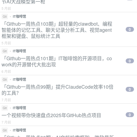
节AI大战模型第一枪
5 月前
•
IT咖啡馆
Git
「Github一周热点103期」超轻量的clawdbot、编程
智能体的记忆工具、聊天记录分析工具、视觉agent
0
框架和键盘、鼠标统计工具
5 月前
•
IT咖啡馆
Git
「Github一周热点101期」IT咖啡馆的开源项目，co
0
work的开源替代大批出现
6 月前
•
IT咖啡馆
Git
「Github一周热点99期」提升ClaudeCode效率10倍
0
的工具？
7 月前
•
IT咖啡馆
Git
一个视频带你快速盘点2025年GitHub热点项目
0
7 月前
•
IT咖啡馆
Git