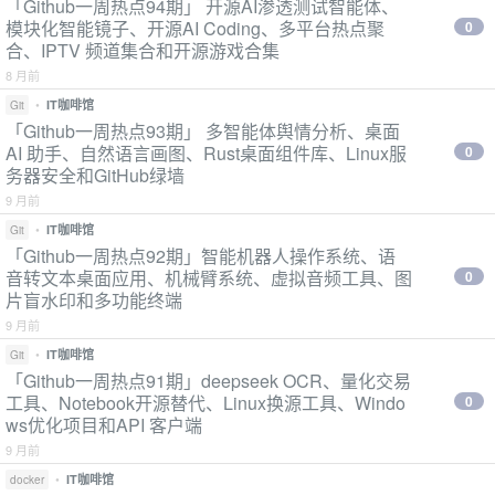
「Github一周热点94期」 开源AI渗透测试智能体、
模块化智能镜子、开源AI Coding、多平台热点聚
0
合、IPTV 频道集合和开源游戏合集
8 月前
•
IT咖啡馆
Git
「Github一周热点93期」 多智能体舆情分析、桌面
AI 助手、自然语言画图、Rust桌面组件库、Linux服
0
务器安全和GitHub绿墙
9 月前
•
IT咖啡馆
Git
「Github一周热点92期」智能机器人操作系统、语
音转文本桌面应用、机械臂系统、虚拟音频工具、图
0
片盲水印和多功能终端
9 月前
•
IT咖啡馆
Git
「Github一周热点91期」deepseek OCR、量化交易
工具、Notebook开源替代、Linux换源工具、Windo
0
ws优化项目和API 客户端
9 月前
•
IT咖啡馆
docker