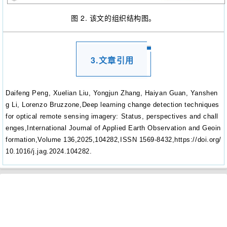
图 2. 该文的组织结构图。
3.文章引用
Daifeng Peng, Xuelian Liu, Yongjun Zhang, Haiyan Guan, Yanshen
g Li, Lorenzo Bruzzone,
Deep learning change detection techniques
for optical remote sensing imagery: Status, perspectives and chall
enges,
International Journal of Applied Earth Observation and Geoin
formation,
Volume 136,
2025,
104282,
ISSN 1569-8432,
https://doi.org/
10.1016/j.jag.2024.104282.