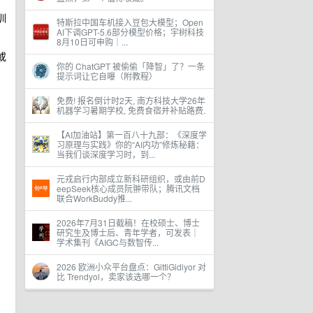
训
特斯拉中国车机接入豆包大模型；Open
AI下调GPT-5.6部分模型价格；宇树科技
8月10日可申购｜...
或
你的 ChatGPT 被偷偷「降智」了？一条
提示词让它自曝（附教程）
免费! 报名倒计时2天, 南方科技大学26年
机器学习暑期学校, 免费食宿并补贴路费.
【AI加油站】第一百八十九部：《深度学
习原理与实践》你的“AI内功”修炼秘籍：
当我们谈深度学习时，到...
元戎启行内部成立新科研组织，或由前D
eepSeek核心成员阮翀带队；腾讯文档
联合WorkBuddy推...
2026年7月31日截稿！在校硕士、博士
研究生及博士后、青年学者，可发表｜
学术集刊《AIGC与数智传...
2026 欧洲小众平台盘点：GittiGidiyor 对
比 Trendyol，卖家该选哪一个？