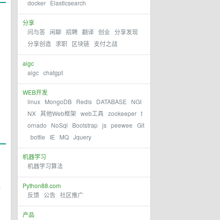
docker
Elasticsearch
分享
问与答
闲聊
招聘
翻译
创业
分享发现
分享创造
求职
区块链
支付之战
aigc
aigc
chatgpt
WEB开发
linux
MongoDB
Redis
DATABASE
NGI
NX
其他Web框架
web工具
zookeeper
t
ornado
NoSql
Bootstrap
js
peewee
Git
bottle
IE
MQ
Jquery
机器学习
机器学习算法
值
Python88.com
反馈
公告
社区推广
产品