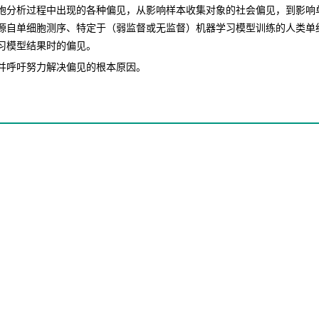
胞分析过程中出现的各种偏见，从影响样本收集对象的社会偏见，到影响
源自单细胞测序、特定于（弱监督或无监督）机器学习模型训练的人类单
习模型结果时的偏见。
并呼吁努力解决偏见的根本原因。