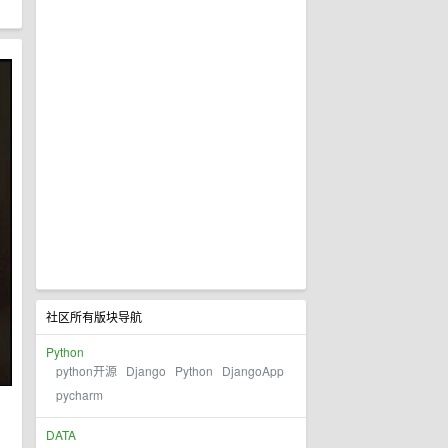
社区所有版块导航
Python
python开源
Django
Python
DjangoApp
pycharm
DATA