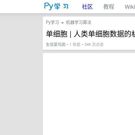
社区
教程
Wiki
Py学习
机器学习算法
»
单细胞 | 人类单细胞数据
生信菜鸟团
• 1 年前 • 348 次点击