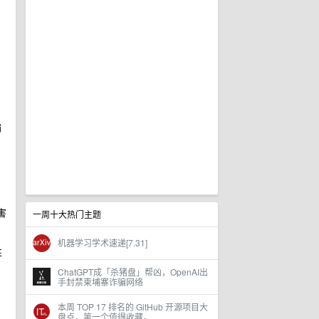
偏
害
一周十大热门主题
机器学习学术速递[7.31]
性
ChatGPT成「杀猪盘」帮凶，OpenAI出
手封禁柬埔寨诈骗网络
本周 TOP 17 排名的 GitHub 开源项目大
盘点，第一个值得收藏。