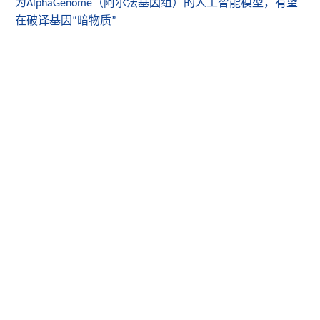
为
（阿尔法基因组）的人工智能模型，有望
AlphaGenome
在破译基因
暗物质
“
”