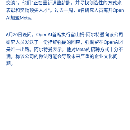
交谈
，他们
正在重新调整薪酬，并寻找创造性的方式来
”
“
Open
表彰和奖励顶尖人才
过去一周，
名研究人员离开
”。
8
AI
加盟
。
Meta
OpenAI
月
日
晚间，
首席执行官
山姆
·阿
尔特曼向该公司
6
30
OpenAI
研究人员发送了一份措辞强硬的回应，强调留在
才
Meta
是唯一出路。
阿尔特曼
表示，他对
的招聘方式十分不
满，称该公司的做法可能会导致未来严重的企业文化问
题。