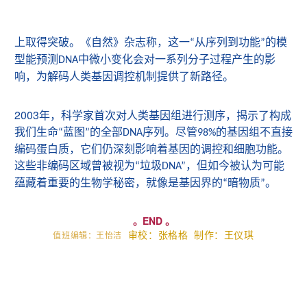
上取得突破。《自然》杂志称，这一
从序列到功能
的模
“
”
型能预测
中微小变化会对一系列分子过程产生的影
DNA
响，为解码人类基因调控机制提供了新路径。
2003
年，科学家首次对人类基因组进行测序，揭示了构成
我们生命
蓝图
的全部
序列。尽管
的基因组不直接
“
”
DNA
98%
编码蛋白质，它们仍深刻影响着基因的调控和细胞功能。
这些非编码区域曾被视为
垃圾
，但如今被认为可能
“
DNA”
蕴藏着重要的生物学秘密，就像是基因界的
暗物质
。
“
”
。END 。
审校：张格格
制作：王仪琪
值班编辑：王怡洁