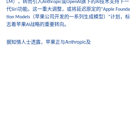
），转而引入
或
旗下的
技术支持下一
LM
Anthropic
OpenAI
AI
代
功能。这一重大调整，或将延迟原定的
Siri
“Apple Founda
（苹果公司开发的一系列生成模型）
计划，标
tion Models
”
志着苹果
战略的重要转向。
AI
Anthropic
据知情人士透露，苹果正与
及