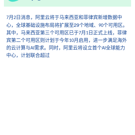
月
日消息
，阿里云将于马来西亚和菲律宾新增数据中
7
2
29
心，全球基础设施布局将扩展至
个地域、
个可用区。
90
其中，马来西亚第三个可用区已于
月
日正式上线，菲律
7
1
宾第二个可用区则计划于今年
月启用，进一步满足海外
10
的云计算与
需求。同时，阿里云将设立首个
全球能力
AI
AI
中心，计划联合超过