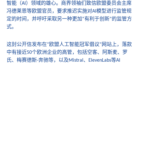
智能（
）领域的雄心。商界领袖们致信欧盟委员会主席
AI
冯德莱恩等欧盟官员，要求推迟实施对
模型进行监管规
AI
定的时间，并呼吁采取另一种更加
有利于创新
的监管方
“
”
式。
这封公开信发布在
欧盟人工智能冠军倡议
网站上，落款
“
”
中有接近
个欧洲企业的高管，包括空客、阿斯麦、罗
50
氏、梅赛德斯
奔驰等，以及
、
等
-
Mistral
ElevenLabs
AI