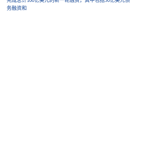
完成总计
亿美元的新一轮融资，其中包括
亿美元债
100
50
务融资和