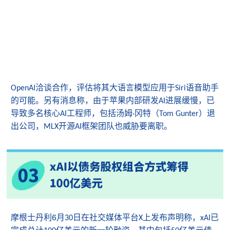
洽谈合作，评估将其大语言模型应用于
语音助手
OpenAI
Siri
的可能。另有消息称，由于苹果内部研发
进展缓慢，已
AI
导致多名核心
工程师，包括汤姆
冈特（
）退
AI
·
Tom Gunter
出公司，
开源
框架团队也威胁要离职。
MLX
AI
6
摩根士丹利
月
日在社交媒体平台
上发布声明称，
已
30
X
xAI