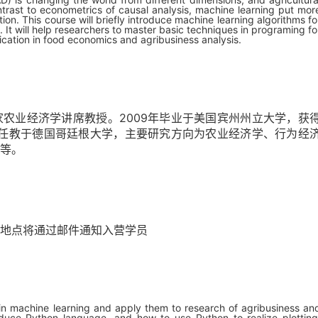
trast to econometrics of causal analysis, machine learning put mor
on. This course will briefly introduce machine learning algorithms fo
 It will help researchers to master basic techniques in programing fo
ication in food economics and agribusiness analysis.
农业经济学讲席教授。2009年毕业于美国宾州州立大学，获
起任教于德国哥廷根大学，主要研究方向为农业经济学、行为经
等。
地点将通过邮件通知入营学员
s in machine learning and apply them to research of agribusiness an
roduce Python language, and how to use Python to realize plotting