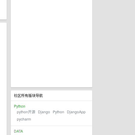
社区所有版块导航
Python
python开源
Django
Python
DjangoApp
pycharm
DATA