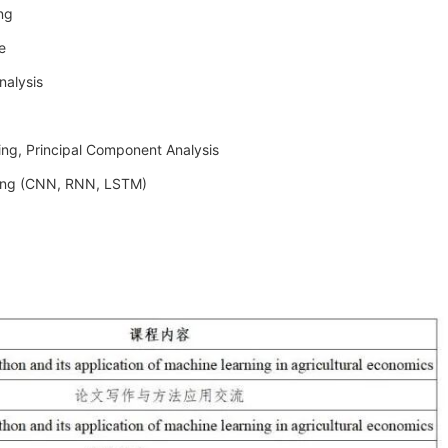
ng
e
nalysis
ing, Principal Component Analysis
rning (CNN, RNN, LSTM)