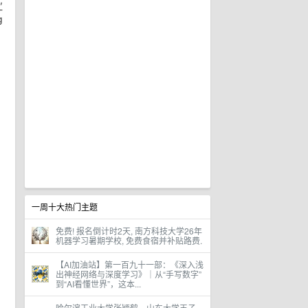
-
g
一周十大热门主题
免费! 报名倒计时2天, 南方科技大学26年
机器学习暑期学校, 免费食宿并补贴路费.
【AI加油站】第一百九十一部：《深入浅
出神经网络与深度学习》｜从“手写数字”
到“AI看懂世界”，这本...
哈尔滨工业大学张颖鹤、山东大学王子