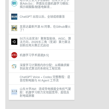
良Adv.Sci.：界面反应器机器学习模拟：
揭示碳酸酯/醚基电解液...
ChatGPT 出现以后，全球成绩暴涨
吴恩达最新开源 AI 同事，在Github爆火
了！
50万元总奖池！聚焦智能体、AIGC、算
法方向，2026长三角（芜湖）算力算法
创新应用大赛正式启动
机器学习学术速递[8.5]
深度学习计算图内存分配：从精确求解
到启发式算法的系统化工程实践
ChatGPT Voice × Codex 完整教程：语
音控制电脑与 AI Agent 工作流
山东大学AM：连续导电梯度全有机气凝
胶：机器学习助力实现超宽带、超低反
射电磁屏蔽