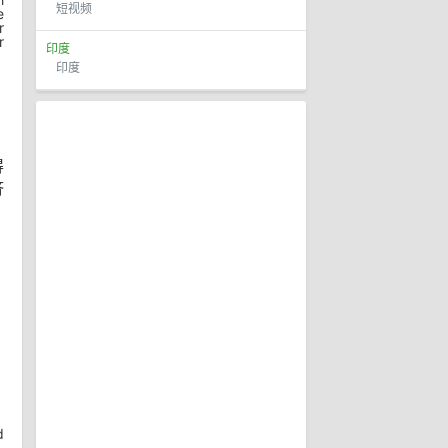
短视频
e
r
r
印度
印度
得
济
d
,