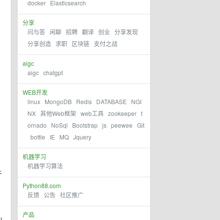
docker
Elasticsearch
分享
问与答
闲聊
招聘
翻译
创业
分享发现
分享创造
求职
区块链
支付之战
aigc
aigc
chatgpt
WEB开发
linux
MongoDB
Redis
DATABASE
NGI
NX
其他Web框架
web工具
zookeeper
t
ornado
NoSql
Bootstrap
js
peewee
Git
bottle
IE
MQ
Jquery
机器学习
机器学习算法
午
Python88.com
反馈
公告
社区推广
产品
l