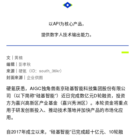
以API为核心产品，
提供数字人技术输出能力。
文
｜
黄楠
编辑
｜
彭孝秋
来源｜
硬
氪
（ID：
south_36kr
）
封面来源
｜
企业供图
硬氪获悉，AIGC独角兽南京硅基智能科技集团股份有限公
司（以下简称“硅基智能”）近日完成数亿元D轮融资，投资
方为嘉兴高新区产业基金（嘉兴秀洲区）。本轮资金将重点
用于研发创新投入、推动技术落地并加快产品的市场化应
用。
自2017年成立以来，“硅基智能”已完成超十亿元、10轮融