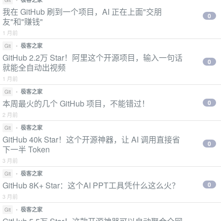
Git
我在 GitHub 刷到一个项目，AI 正在上面"交朋
0
友"和"赚钱"
1 月前
•
极客之家
Git
GitHub 2.2万 Star！阿里这个开源项目，输入一句话
0
就能全自动出视频
1 月前
•
极客之家
Git
本周最火的几个 GitHub 项目，不能错过！
0
2 月前
•
极客之家
Git
GitHub 40k Star！这个开源神器，让 AI 调用直接省
0
下一半 Token
3 月前
•
极客之家
Git
GitHub 8K+ Star：这个AI PPT工具凭什么这么火？
0
3 月前
•
极客之家
Git