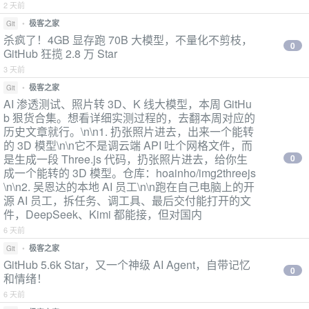
2 天前
•
极客之家
Git
杀疯了！4GB 显存跑 70B 大模型，不量化不剪枝，
0
GitHub 狂揽 2.8 万 Star
3 天前
•
极客之家
Git
AI 渗透测试、照片转 3D、K 线大模型，本周 GitHu
b 狠货合集。想看详细实测过程的，去翻本周对应的
历史文章就行。\n\n1. 扔张照片进去，出来一个能转
的 3D 模型\n\n它不是调云端 API 吐个网格文件，而
是生成一段 Three.js 代码，扔张照片进去，给你生
0
成一个能转的 3D 模型。仓库：hoainho/img2threejs
\n\n2. 吴恩达的本地 AI 员工\n\n跑在自己电脑上的开
源 AI 员工，拆任务、调工具、最后交付能打开的文
件，DeepSeek、Kimi 都能接，但对国内
6 天前
•
极客之家
Git
GitHub 5.6k Star，又一个神级 AI Agent，自带记忆
0
和情绪！
6 天前