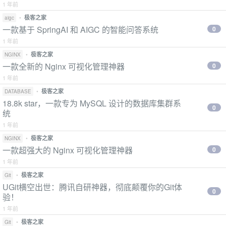
1 年前
•
极客之家
aigc
一款基于 SpringAI 和 AIGC 的智能问答系统
0
1 年前
•
极客之家
NGINX
一款全新的 Nginx 可视化管理神器
0
1 年前
•
极客之家
DATABASE
18.8k star，一款专为 MySQL 设计的数据库集群系
0
统
1 年前
•
极客之家
NGINX
一款超强大的 Nginx 可视化管理神器
0
1 年前
•
极客之家
Git
UGit横空出世：腾讯自研神器，彻底颠覆你的Git体
0
验！
1 年前
•
极客之家
Git