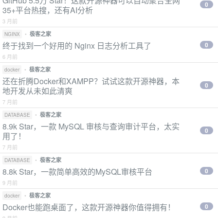
GitHub 5.5万 Star！这款开源神器可以自动聚合全网
0
35+平台热搜，还有AI分析
3 月前
•
极客之家
NGINX
终于找到一个好用的 Nginx 日志分析工具了
0
6 月前
•
极客之家
docker
还在折腾Docker和XAMPP？试试这款开源神器，本
0
地开发从未如此清爽
7 月前
•
极客之家
DATABASE
8.9k Star，一款 MySQL 审核与查询审计平台，太实
0
用了！
7 月前
•
极客之家
DATABASE
8.8k Star，一款简单高效的MySQL审核平台
0
9 月前
•
极客之家
docker
Docker也能跑桌面了，这款开源神器你值得拥有！
0