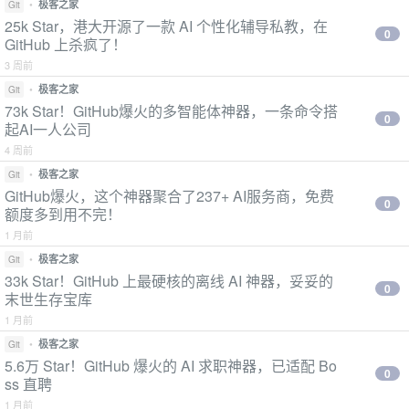
•
极客之家
Git
25k Star，港大开源了一款 AI 个性化辅导私教，在
0
GitHub 上杀疯了！
3 周前
•
极客之家
Git
73k Star！GitHub爆火的多智能体神器，一条命令搭
0
起AI一人公司
4 周前
•
极客之家
Git
GitHub爆火，这个神器聚合了237+ AI服务商，免费
0
额度多到用不完！
1 月前
•
极客之家
Git
33k Star！GitHub 上最硬核的离线 AI 神器，妥妥的
0
末世生存宝库
1 月前
•
极客之家
Git
5.6万 Star！GitHub 爆火的 AI 求职神器，已适配 Bo
0
ss 直聘
1 月前