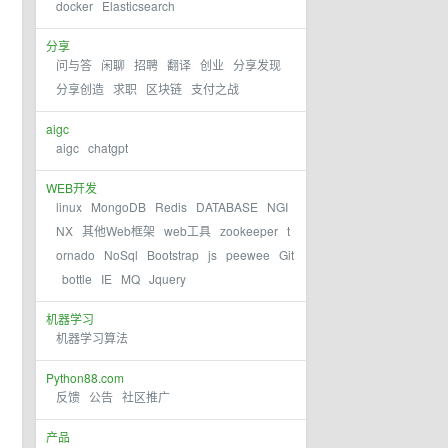
docker
Elasticsearch
分享
问与答
闲聊
招聘
翻译
创业
分享发现
分享创造
求职
区块链
支付之战
aigc
aigc
chatgpt
WEB开发
linux
MongoDB
Redis
DATABASE
NGI
NX
其他Web框架
web工具
zookeeper
t
ornado
NoSql
Bootstrap
js
peewee
Git
bottle
IE
MQ
Jquery
机器学习
机器学习算法
Python88.com
反馈
公告
社区推广
产品