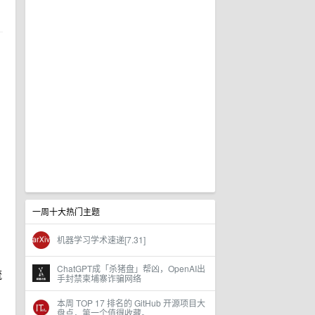
一周十大热门主题
机器学习学术速递[7.31]
ChatGPT成「杀猪盘」帮凶，OpenAI出
流
手封禁柬埔寨诈骗网络
本周 TOP 17 排名的 GitHub 开源项目大
盘点，第一个值得收藏。