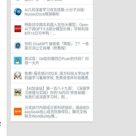
AI几何深度学习攻克核酸-小分子对接：
NucleoDock框架解析
特斯拉中国车机接入豆包大模型；Open
AI下调GPT-5.6部分模型价格；宇树科技
8月10日可申购｜...
你的 ChatGPT 被偷偷「降智」了？一条
提示词让它自曝（附教程）
面试官：Git如何撤回已Push的代码？问
倒一大片
免费! 报名倒计时2天, 南方科技大学26年
机器学习暑期学校, 免费食宿并补贴路费.
【AI加油站】第一百八十九部：《深度学
习原理与实践》你的“AI内功”修炼秘籍：
当我们谈深度学习时，到...
元戎启行内部成立新科研组织，或由前D
eepSeek核心成员阮翀带队；腾讯文档
联合WorkBuddy推...
官