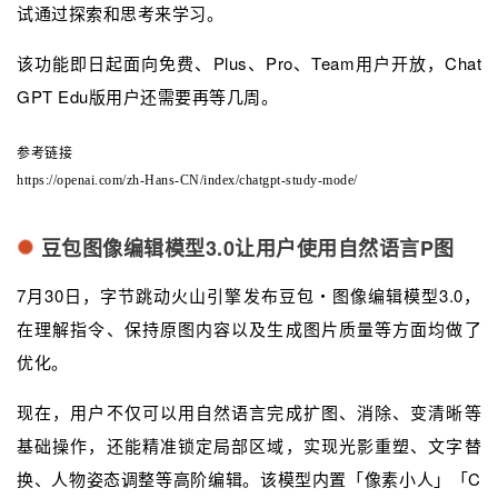
试通过探索和思考来学习。
该功能即日起面向免费、Plus、Pro、Team用户开放，Chat
GPT Edu版用户还需要再等几周。
参考链接
https://openai.com/zh-Hans-CN/index/chatgpt-study-mode/
豆包图像编辑模型3.0让用户使用自然语言P图
7月30日，字节跳动火山引擎发布豆包・图像编辑模型3.0，
在理解指令、保持原图内容以及生成图片质量等方面均做了
优化。
现在，用户不仅可以用自然语言完成扩图、消除、变清晰等
基础操作，还能精准锁定局部区域，实现光影重塑、文字替
换、人物姿态调整等高阶编辑。该模型内置「像素小人」「C