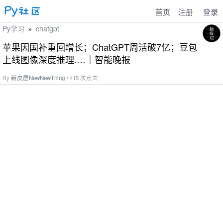
首页
注册
登录
Py学习
chatgpt
»
苹果因国补重回增长；ChatGPT周活破7亿；豆包
上线图像深度推理.…｜智能晚报
By
新皮层NewNewThing
• 415 次点击