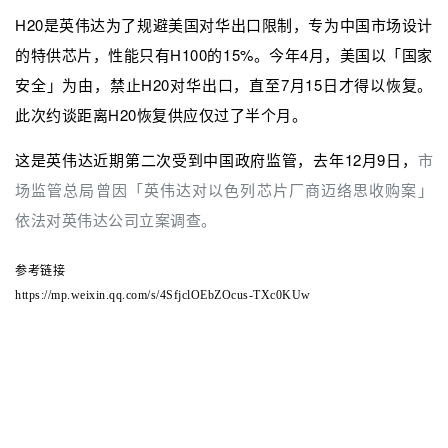
H20是英伟达为了规避美国对华出口限制，专为中国市场设计
的特供芯片，性能只有H100的15%。今年4月，美国以「国家
安全」为由，禁止H20对华出口，直至7月15日才得以恢复。
此次约谈距离H20恢复供应仅过了半个月。
这是英伟达近期第二次受到中国政府监管，去年12月9日，
市
场监管总局曾因「英伟达对以色列芯片厂商迈络思收购案」
依法对英伟达公司立案调查。
参考链接
https://mp.weixin.qq.com/s/4SfjclOEbZOcus-TXc0KUw