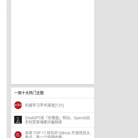
一周十大热门主题
机器学习学术速递[7.31]
ChatGPT成「杀猪盘」帮凶，OpenAI出
手封禁柬埔寨诈骗网络
本周 TOP 17 排名的 GitHub 开源项目大
盘点，第一个值得收藏。