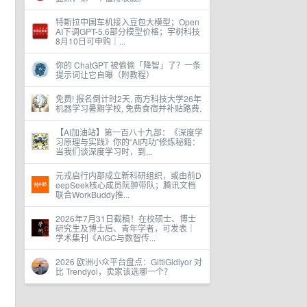
特斯拉中国车机接入豆包大模型；Open
AI下调GPT-5.6部分模型价格；宇树科技
8月10日可申购｜...
你的 ChatGPT 被偷偷「降智」了？一条
提示词让它自曝（附教程）
免费! 报名倒计时2天, 南方科技大学26年
机器学习暑期学校, 免费食宿并补贴路费.
【AI加油站】第一百八十九部：《深度学
习原理与实践》你的“AI内功”修炼秘籍：
当我们谈深度学习时，到...
元戎启行内部成立新科研组织，或由前D
eepSeek核心成员阮翀带队；腾讯文档
联合WorkBuddy推...
2026年7月31日截稿！在校硕士、博士
研究生及博士后、青年学者，可发表｜
学术集刊《AIGC与数智传...
2026 欧洲小众平台盘点：GittiGidiyor 对
比 Trendyol，卖家该选哪一个？