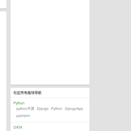
社区所有版块导航
Python
python开源
Django
Python
DjangoApp
pycharm
DATA