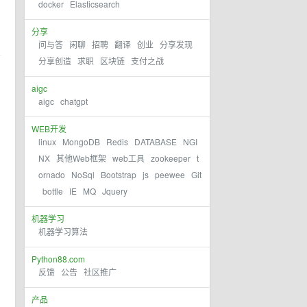
docker
Elasticsearch
分享
问与答
闲聊
招聘
翻译
创业
分享发现
分享创造
求职
区块链
支付之战
aigc
aigc
chatgpt
WEB开发
linux
MongoDB
Redis
DATABASE
NGI
NX
其他Web框架
web工具
zookeeper
t
ornado
NoSql
Bootstrap
js
peewee
Git
bottle
IE
MQ
Jquery
机器学习
机器学习算法
Python88.com
反馈
公告
社区推广
产品