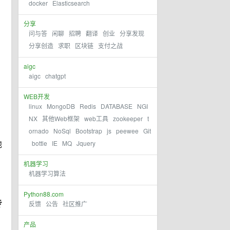
docker
Elasticsearch
分享
问与答
闲聊
招聘
翻译
创业
分享发现
分享创造
求职
区块链
支付之战
aigc
aigc
chatgpt
WEB开发
，
linux
MongoDB
Redis
DATABASE
NGI
NX
其他Web框架
web工具
zookeeper
t
ornado
NoSql
Bootstrap
js
peewee
Git
bottle
IE
MQ
Jquery
他
机器学习
机器学习算法
Python88.com
专
反馈
公告
社区推广
产品