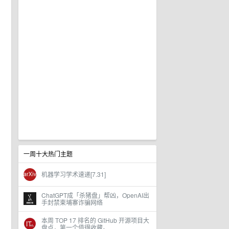
一周十大热门主题
机器学习学术速递[7.31]
ChatGPT成「杀猪盘」帮凶，OpenAI出
手封禁柬埔寨诈骗网络
本周 TOP 17 排名的 GitHub 开源项目大
盘点，第一个值得收藏。