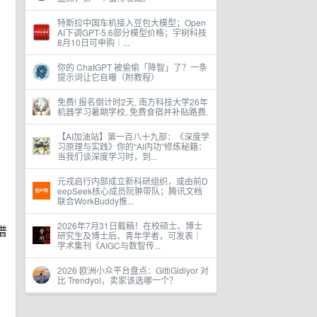
特斯拉中国车机接入豆包大模型；Open
AI下调GPT-5.6部分模型价格；宇树科技
8月10日可申购｜...
你的 ChatGPT 被偷偷「降智」了？一条
提示词让它自曝（附教程）
免费! 报名倒计时2天, 南方科技大学26年
机器学习暑期学校, 免费食宿并补贴路费.
【AI加油站】第一百八十九部：《深度学
习原理与实践》你的“AI内功”修炼秘籍：
当我们谈深度学习时，到...
元戎启行内部成立新科研组织，或由前D
eepSeek核心成员阮翀带队；腾讯文档
联合WorkBuddy推...
2026年7月31日截稿！在校硕士、博士
谱
研究生及博士后、青年学者，可发表｜
学术集刊《AIGC与数智传...
2026 欧洲小众平台盘点：GittiGidiyor 对
比 Trendyol，卖家该选哪一个？