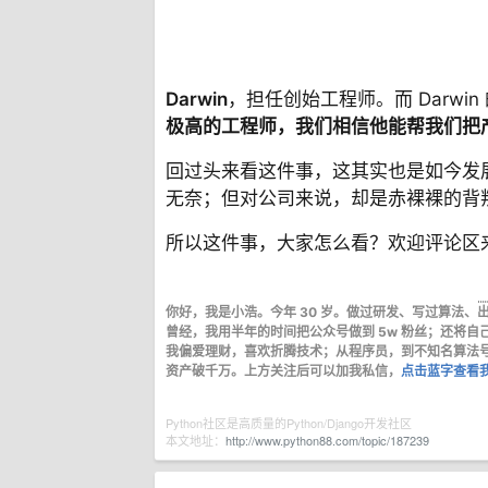
Darwin
，担任创始工程师。而 Darwin
极高的工程师，我们相信他能帮我们把
回过头来看这件事，这其实也是如今发
无奈；但对公司来说，却是赤裸裸的背
所以这件事，大家怎么看？欢迎评论区
你好，我是小浩。今年 30 岁。做过研发、写过算法
曾经，我用半年的时间把公众号做到 5w 粉丝；还将自己的 gith
我偏爱理财，喜欢折腾技术；从程序员，到不知名算法
资产破千万。
上方关注后可以加我私信
，
点击蓝字查看
Python社区是高质量的Python/Django开发社区
本文地址：
http://www.python88.com/topic/187239