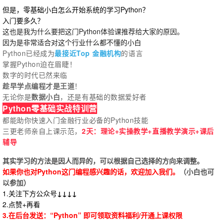
但是，零基础小白怎么开始系统的学习Python？
入门要多久？
这也是我为什么要把这门Python体验课推荐给大家的原因。
因为是非常适合对这个行业什么都不懂的小白
Python已经成为
最接近Top 金融机构
的语言
掌握Python迫在眉睫！
数字的时代已然来临
趁早学点编程才是王道
！
无论你是
数据小白
，还是有基础的数据爱好者
Python零基础实战特训营
都能助你快速入门金融行业必备的Python技能
三更老师亲自上课示范，
2天：理论+实操教学+直播教学演示+课后
辅导
其实学习的方法是因人而异的，可以根据自己选择的方向来调整。
如果你也对Python这门编程感兴趣的话，欢迎加入我们。
（小白也可
以参加）
1.关注下方公众号
↓↓↓↓
2.点赞+再看
3.在后台发送：“Python
” 即可领取资料福利/开通上课权限