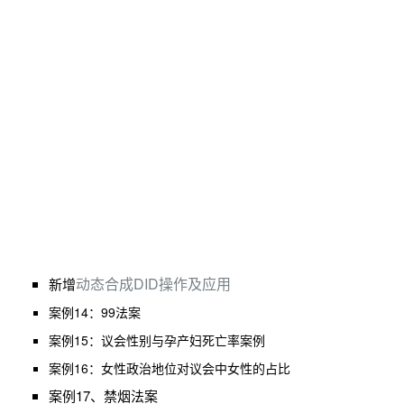
动态合成DID操作及应用
新增
案例14：99法案
案例15：
议会性别与孕产妇死亡率案例
案例16：女性政治地位对议会中女性的占比
案例17、禁烟法案