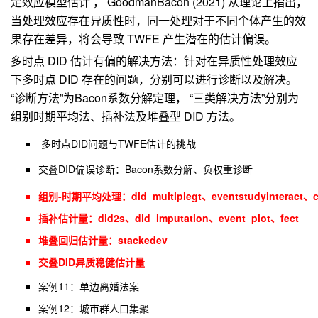
定效应模型估计 ， GoodmanBacon (2021) 从理论上指出，
当处理效应存在异质性时，同一处理对于不同个体产生的效
果存在差异，将会导致 TWFE 产生潜在的估计偏误。
多时点 DID 估计有偏的解决方法：针对在异质性处理效应
下多时点 DID 存在的问题，分别可以进行诊断以及解决。
“诊断方法”为Bacon系数分解定理， “三类解决方法”分别为
组别时期平均法、插补法及堆叠型 DID 方法。
多时点DID问题与TWFE估计的挑战
交叠DID偏误诊断：Bacon系数分解、负权重诊断
组别-时期平均处理
：
did_multiplegt、eventstudyinteract、
插补估计量
：
did2s、did_imputation、event_plot、fect
堆叠回归估计量：stackedev
交叠DID异质稳健估计量
案例11：单边离婚法案
案例12
：
城市群人口集聚