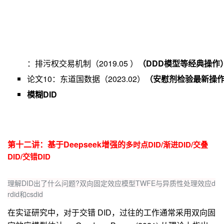
：
排污权交易机制（2019.05 ）
（DDD模型等经典操作
论文10
：
东道国数据（2023.02）
（安慰剂检验最新操
模糊DID
第十二
讲
：基于
Deepseek增强的
多时点DID/渐进DID/交叠
DID/交错DID
理解DID出了什么问题?双向固定效应模型TWFE与异质性处理效应d
rdid和csdid
在实证研究中，对于交错 DID，过往的工作通常采用双向固