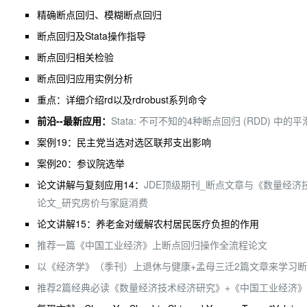
精确断点回归、模糊断点回归
断点回归及Stata操作指导
断点回归相关检验
断点回归应用实例分析
重点：详细介绍rd以及rdrobust系列命令
前沿--最新应用：
Stata: 不可不知的4种断点回归 (RDD) 中
案例19：民主党当选对选区联邦支出影响
案例20：参议院选举
论文讲解与复刻应用14：
JDE顶级期刊_断点文章与《数量经济
论文_研究房价与家庭消费
论文讲解15：养老金对缓解农村居民医疗负担的作用
推荐一篇《中国工业经济》上断点回归操作全流程论文
以《经济学》（季刊）上退休与健康+孟母三迁2篇文章来学习
推荐2篇经典必读《数量经济技术经济研究》+《中国工业经济