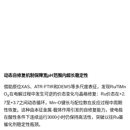
动态自修复机制保障宽
pH
范围内超长稳定性
借助原位
XAS
、
ATR-FTIR
和
DEMS
等多尺度表征，发现
Ru/TiMn
O
在电解过程中发生可逆的价态变化与晶格修复：
Ru
价态在
+2.
x
7
至
+3.7
之间动态循环，
Mn–O
键长与配位数在反应过程中周期
性恢复。这种由本征金属
-
载体作用引发的自修复能力，使电极
在酸性条件下连续运行
3000
小时仍保持高活性，突破以往
Ru
基
催化剂稳定性瓶颈。