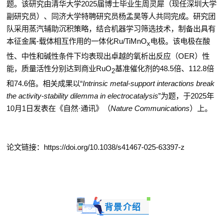
题。该研究由清华大学
2025
届博士毕业生周灵犀（现任深圳大学
副研究员）、同济大学特聘研究员杨孟昊等人共同完成。研究团
队采用蒸汽辅助沉积策略，结合机器学习筛选技术，制备出具有
本征金属
-
载体相互作用的一体化
Ru/TiMnO
电极。该电极在酸
x
性、中性和碱性条件下均表现出卓越的氧析出反应（
OER
）性
能，质量活性分别达到商业
RuO
基准催化剂的
48.5
倍、
112.8
倍
2
和
74.6
倍。相关成果以
“
Intrinsic metal-support interactions break
the activity-stability dilemma in electrocatalysis
”
为题，于
2025
年
10
月
1
日发表在《自然
·
通讯》（
Nature Communications
）上。
论文链接：
https://doi.org/10.1038/s41467-025-63397-z
背景介绍