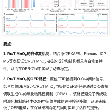
要点
：
1.
Ru/TiMnO
的自修复机制
：
结合原位
EXAFS
、
Raman
、
ICP-
x
MS
等表征证实
Ru/TiMnO
电极的成分和结构都具有自修复特
x
性，从而在
OER
过程中实现了动态稳定。
2.
Ru/TiMnO
的
OER
路径
：
原位
FTIR
捕捉到
O-O
中间体信号，
x
结合原位
DEMS
证实
Ru/TiMnO
电极的
OER
路径是通过
O-O
直接
x
偶联生成
O
的氧化物路径机制（
OPM
），该路径避免了传统吸
2
附演化机制路径中
OOH
中间体生成的速率控制步骤，从源头降
低了
OER
能垒，在保证结构稳定的同时实现了活性的提升。