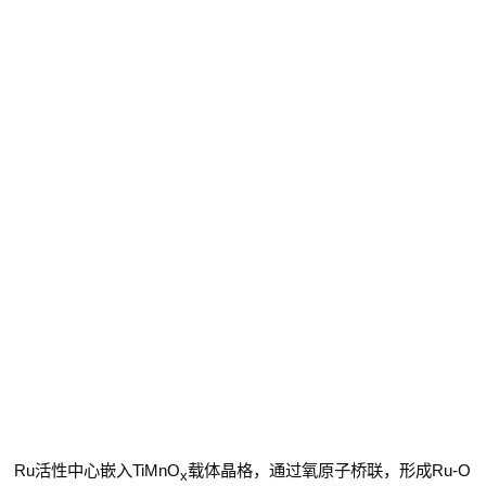
Ru
活性中心嵌入
TiMnO
载体晶格，通过氧原子桥联，形成
Ru-O
x