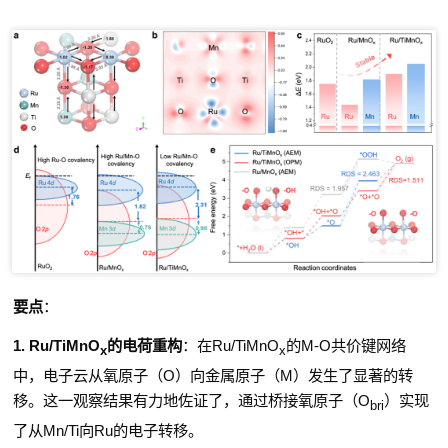
要点
：
1.
Ru/TiMnO
的电荷重构
：
在
Ru/TiMnO
的
M-O
共价键网络
x
x
中，电子云从氧原子（
O
）向金属原子（
M
）发生了显著的转
移。这一观察结果有力地佐证了，通过桥接氧原子（
O
）实现
bri
了从
Mn/Ti
向
Ru
的电子转移。