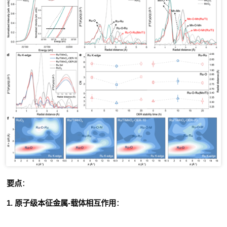
要点
：
1.
原子级本征金属
-
载体相互作用
：