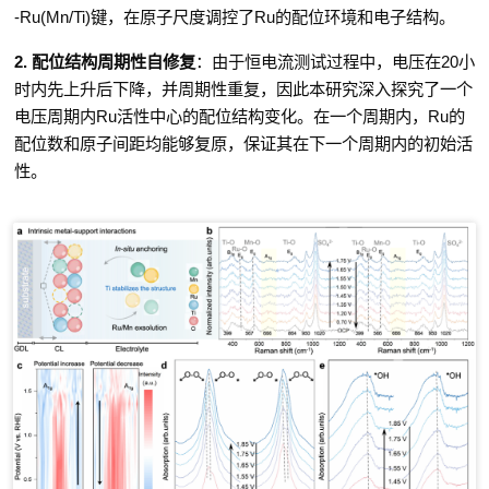
-Ru(Mn/Ti)
键，在原子尺度调控了
Ru
的配位环境和电子结构。
2.
配位结构周期性自修复
：
由于恒电流测试过程中，电压在
20
小
时内先上升后下降，并周期性重复，因此本研究深入探究了一个
电压周期内
Ru
活性中心的配位结构变化。在一个周期内，
Ru
的
配位数和原子间距均能够复原，保证其在下一个周期内的初始活
性。