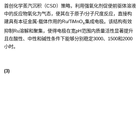
首创化学蒸汽沉积（
CSD
）策略，利用强氧化剂促使前驱体溶液
中的反应物氧化为气态，使其在于原子
/
分子尺度反应，直接构
建具有本征金属
-
载体作用的
Ru/TiMnO
集成电极。该结构有效
x
抑制
Ru
溶解和聚集，使得电极在宽
pH
范围内质量活性显著提升
且在酸性、中性和碱性条件下能够分别稳定
3000
、
1500
和
2000
小时。
(3)