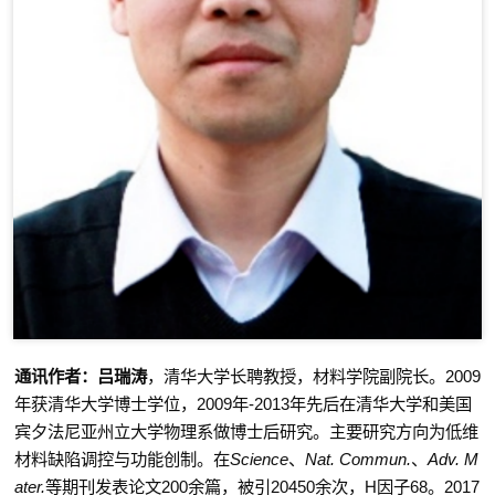
通讯作者：
吕瑞涛
，清华大学长聘教授，材料学院副院长。
2009
年获清华大学博士学位，
2009
年
-2013
年先后在清华大学和美国
宾夕法尼亚州立大学物理系做博士后研究。主要研究方向为低维
材料缺陷调控与功能创制。在
Science
、
Nat. Commun.
、
Adv. M
ater.
等期刊发表论文
200
余篇，被引
20450
余次，
H
因子
68
。
2017