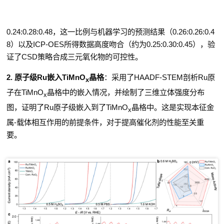
0.24:0.28:0.48
，这一比例与机器学习的预测结果（
0.26:0.26:0.4
8
）以及
ICP-OES
所得数据高度吻合（约为
0.25:0.30:0.45
），验
证了
CSD
策略合成三元氧化物的可控性。
2.
原子级
Ru
嵌入
TiMnO
晶格
：
采用了
HAADF-STEM
剖析
Ru
原
x
子在
TiMnO
晶格中的嵌入情况，并绘制了三维立体强度分布
x
图，证明了
Ru
原子级嵌入到了
TiMnO
晶格中。这是实现本征金
x
属
-
载体相互作用的前提条件，对于提高催化剂的性能至关重
要。