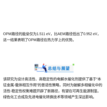
OPM
路径的能垒仅为
1.511 eV
，比
AEM
路径低出了
0.952 eV
，
这一结果表明了
OPM
路径在热力学上的优势。
总结与展望
该研究为设计高活性、高稳定性的电解水催化剂提供了基于
“
本
征金属
-
载体相互作用
”
的普适性策略，同时为破解多相催化中的
活性
-
稳定性权衡难题开辟了新路径，有望在可再生能源制氢、
绿色化工合成及先进电催化转换技术等领域产生深远影响。