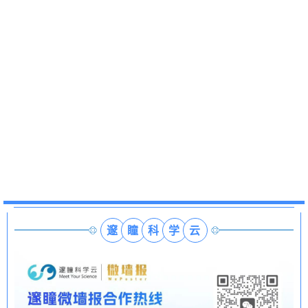
邃
瞳
科
学
云