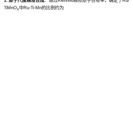
1.
原子尺度精准合成
：
通过
Rietveld
精修原子占有率，确定了
Ru/
TiMnO
中
Ru-Ti-Mn
的比例约为
x