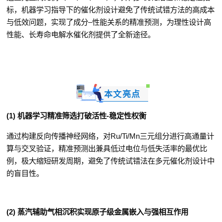
标，机器学习指导下的催化剂设计避免了传统试错方法的高成本
与低效问题，实现了成分
–
性能关系的精准预测，为理性设计高
性能、长寿命电解水催化剂提供了全新途径。
本文亮点
(1)
机器学习精准筛选打破活性
-
稳定性权衡
通过构建反向传播神经网络，对
Ru/Ti/Mn
三元组分进行高通量计
算与交叉验证，精准预测出兼具低过电位与低失活率的最优比
例，极大缩短研发周期，避免了传统试错法在多元催化剂设计中
的盲目性。
(2)
蒸汽辅助气相沉积实现原子级金属嵌入与强相互作用