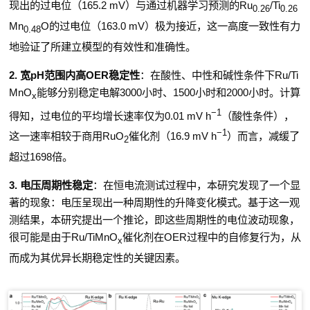
现出的过电位（
165.2 mV
）与通过机器学习预测的
Ru
/Ti
0.26
0.26
Mn
O
的过电位（
163.0 mV
）极为接近，这一高度一致性有力
0.48
地验证了所建立模型的有效性和准确性。
2.
宽
pH
范围内高
OER
稳定性
：
在酸性、中性和碱性条件下
Ru/Ti
MnO
能够分别稳定电解
3000
小时、
1500
小时和
2000
小时。计算
x
−1
得知，过电位的平均增长速率仅为
0.01 mV h
（酸性条件），
−1
这一速率相较于商用
RuO
催化剂（
16.9 mV h
）而言，减缓了
2
超过
1698
倍。
3
.
电压周期性稳定
：
在恒电流测试过程中，本研究发现了一个显
著的现象：电压呈现出一种周期性的升降变化模式。基于这一观
测结果，本研究提出一个推论，即这些周期性的电位波动现象，
很可能是由于
Ru/TiMnO
催化剂在
OER
过程中的自修复行为，从
x
而成为其优异长期稳定性的关键因素。