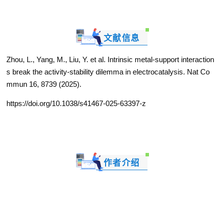
文献信息
Zhou, L., Yang, M., Liu, Y. et al. Intrinsic metal-support interaction
s break the activity-stability dilemma in electrocatalysis. Nat Co
mmun 16, 8739 (2025).
https://doi.org/10.1038/s41467-025-63397-z
作者介绍