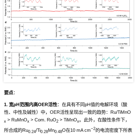
要点
：
1.
宽
pH
范围内高
OER
活性
：
在具有不同
pH
值的电解环境（酸
性、中性及碱性）中，
OER
活性呈现出一致的趋势：
Ru/TiMnO
> RuMnO
> Com. RuO
> TiMnO
。此外，在酸性条件下，
x
x
2
x
−2
所合成的
Ru
/Ti
Mn
O
在
10 mA cm
的电流密度下所表
0.24
0.28
0.48