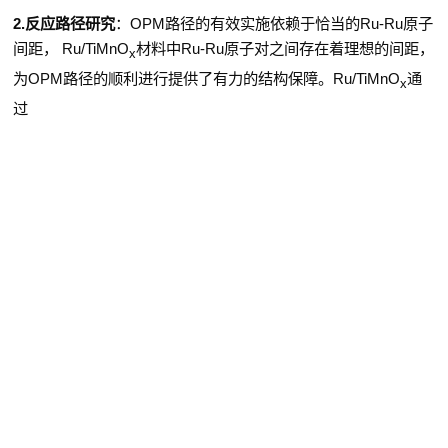
2.
反应路径研究
：
OPM
路径的有效实施依赖于恰当的
Ru-Ru
原子
间距，
Ru/TiMnO
材料中
Ru-Ru
原子对之间存在着理想的间距，
x
为
OPM
路径的顺利进行提供了有力的结构保障。
Ru/TiMnO
通
x
过