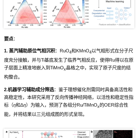
要点
：
1.
蒸汽辅助原位气相沉积
：
RuO
和
KMnO
以气相形式在分子尺
4
4
度充分接触，并与
Ti
基底发生了临界气相反应，使得
Ru
得以在原
子层面上精准地嵌入到
TiMnO
晶格之中，实现了原子尺度的结
x
构整合。
2.
机器学习辅助成分筛选
：
鉴于理想催化剂需同时具备高活性和
高稳定性，本研究采用了反向传播神经网络，以活性和稳定性指
标（
η
和
Δ
η
）为输入，预测了各组分
Ru/TiMnO
的
OER
综合性
x
能，并将结果以三元组成图的形式呈现。