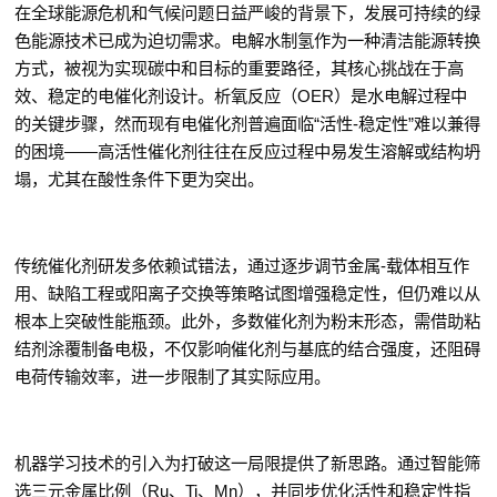
在全球能源危机和气候问题日益严峻的背景下，发展可持续的绿
色能源技术已成为迫切需求。电解水制氢作为一种清洁能源转换
方式，被视为实现碳中和目标的重要路径，其核心挑战在于高
效、稳定的电催化剂设计。析氧反应（
OER
）是水电解过程中
的关键步骤，然而现有电催化剂普遍面临
“
活性
-
稳定性
”
难以兼得
的困境
——
高活性催化剂往往在反应过程中易发生溶解或结构坍
塌，尤其在酸性条件下更为突出。
传统催化剂研发多依赖试错法，通过逐步调节金属
-
载体相互作
用、缺陷工程或阳离子交换等策略试图增强稳定性，但仍难以从
根本上突破性能瓶颈。此外，多数催化剂为粉末形态，需借助粘
结剂涂覆制备电极，不仅影响催化剂与基底的结合强度，还阻碍
电荷传输效率，进一步限制了其实际应用。
机器学习技术的引入为打破这一局限提供了新思路。通过智能筛
选三元金属比例（
Ru
、
Ti
、
Mn
），并同步优化活性和稳定性指