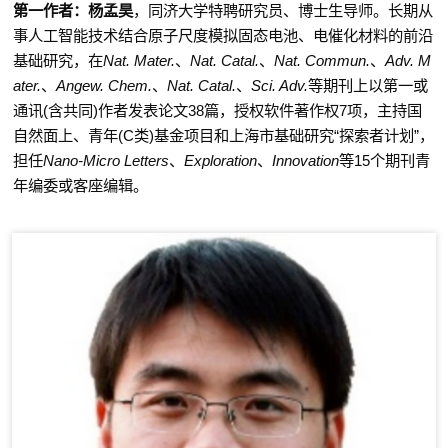
第一作者：
杨孟昊
，同济大学特聘研究员、博士生导师。长期从
事人工智能技术结合原子尺度模拟固态电池、电催化材料的前沿
基础研究，在
Nat. Mater.
、
Nat. Catal.
、
Nat. Commun.
、
Adv. M
ater.
、
Angew. Chem.
、
Nat. Catal.
、
Sci. Adv.
等期刊上以第一或
通讯
(
含共同
)
作者发表论文
38
篇，授权软件著作权
7
项，主持国
自然面上、青年
(C
类
)
基金项目和上海市基础研究
“
探索者计划
”
，
担任
Nano-Micro Letters
、
Exploration
、
Innovation
等
15
个期刊青
年编委或客座编辑。