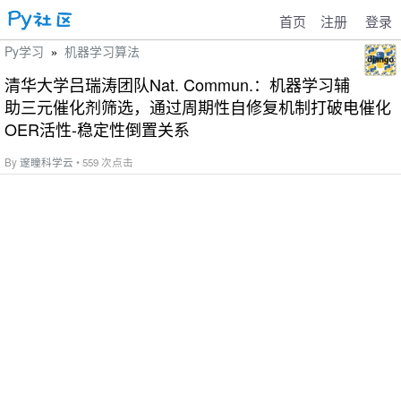
首页
注册
登录
Py学习
机器学习算法
»
清华大学吕瑞涛团队Nat. Commun.：机器学习辅
助三元催化剂筛选，通过周期性自修复机制打破电催化
OER活性-稳定性倒置关系
By
邃瞳科学云
• 559 次点击