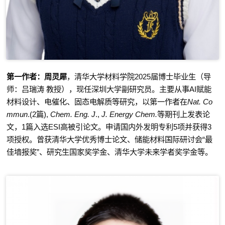
第一作者：
周灵犀
，清华大学材料学院
2025
届博士毕业生（导
师：吕瑞涛 教授），现任深圳大学副研究员。主要从事
AI
赋能
材料设计、电催化、固态电解质等研究，以第一作者在
Nat. Co
mmun
.(2
篇
),
Chem. Eng. J
.,
J. Energy Chem.
等期刊上发表论
文，
1
篇入选
ESI
高被引论文。申请国内外发明专利
5
项并获得
3
项授权。曾获清华大学优秀博士论文、储能材料国际研讨会“最
佳墙报奖”、研究生国家奖学金、清华大学未来学者奖学金等。