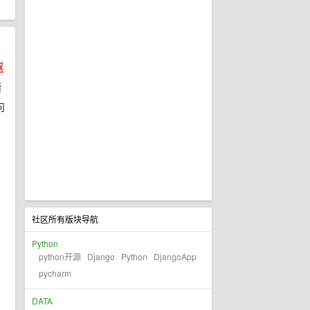
驱
着
向
社区所有版块导航
Python
python开源
Django
Python
DjangoApp
pycharm
DATA