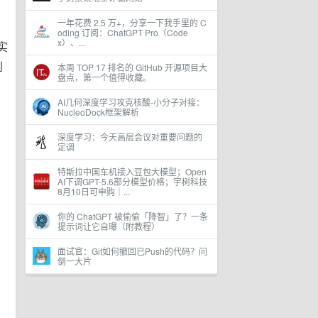
一年花费 2.5 万+，分享一下我手里的 C
oding 订阅：ChatGPT Pro（Code
x）、...
实
本周 TOP 17 排名的 GitHub 开源项目大
到
盘点，第一个值得收藏。
AI几何深度学习攻克核酸-小分子对接：
NucleoDock框架解析
深度学习：今天高层会议对重要问题的
定调
特斯拉中国车机接入豆包大模型；Open
，
AI下调GPT-5.6部分模型价格；宇树科技
8月10日可申购｜...
你的 ChatGPT 被偷偷「降智」了？一条
提示词让它自曝（附教程）
面试官：Git如何撤回已Push的代码？问
倒一大片