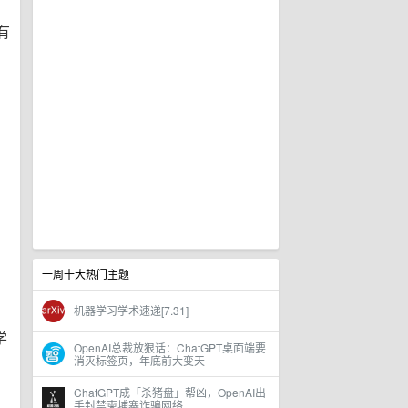
有
一周十大热门主题
机器学习学术速递[7.31]
学
OpenAI总裁放狠话：ChatGPT桌面端要
消灭标签页，年底前大变天
ChatGPT成「杀猪盘」帮凶，OpenAI出
手封禁柬埔寨诈骗网络