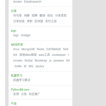
docker
Elasticsearch
分享
问与答
闲聊
招聘
翻译
创业
分享发现
分享创造
求职
区块链
支付之战
aigc
aigc
chatgpt
WEB开发
linux
MongoDB
Redis
DATABASE
NGI
NX
其他Web框架
web工具
zookeeper
t
ornado
NoSql
Bootstrap
js
peewee
Git
bottle
IE
MQ
Jquery
机器学习
机器学习算法
Python88.com
反馈
公告
社区推广
产品