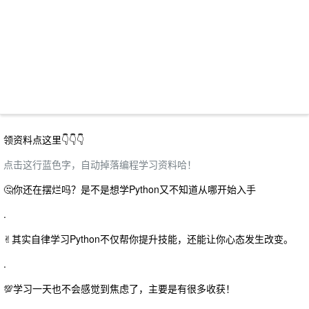
领资料点这里👇👇👇
点击这行蓝色字，自动掉落编程学习资料哈！
🤔你还在摆烂吗？是不是想学Python又不知道从哪开始入手
.
✌其实自律学习Python不仅帮你提升技能，还能让你心态发生改变。
.
💯学习一天也不会感觉到焦虑了，主要是有很多收获！