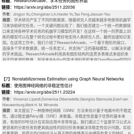
标题
：ResearchArcade：学术任务的图形界面
NN达到了1.705位每字符（BPC），显著优于可比的Transformer（2.055 B
d tabular datasets, especially when data are heterogeneous with both num
PC），并匹配高度优化的LSTM基线。至关重要的是，堆叠的Mamba块的
链接
：https://arxiv.org/abs/2511.22036
erical and categorical features. Existing imputation methods often fail to c
参数匹配基线在相同的训练协议下无法收敛（>3.4 BPC），这表明INN的图
apture complex structural dependencies and handle heterogeneous data ef
作者
：Jingjun Xu,Chongshan Lin,Haofei Yu,Tao Feng,Jiaxuan You
形拓扑提供了基本的训练稳定性。消融研究证实：去除神经元间通信会降低
摘要
：学术研究产生了不同的数据源，随着研究人员越来越多地使用机器学
fectively. We present \textbf{IVGAE}, a Variational Graph Autoencoder fra
性能或导致不稳定性，从而证明了学习神经路由的价值。 这项工作表明，
习来协助研究任务，一个关键问题出现了：我们能否建立一个统一的数据接
mework for robust imputation of incomplete heterogeneous data. IVGAE c
以神经元为中心的设计与图形组织不仅仅是生物启发-它是计算有效的，为
口来支持各种学术任务的机器学习模型的开发？在这样一个统一的界面上训
onstructs a bipartite graph to represent sample-feature relationships and a
模块化，可解释和可扩展的神经架构开辟了新的方向。
练的模型可以在整个研究过程中更好地支持人类研究人员，最终加速知识发
pplies graph representation learning to model structural dependencies. A k
摘要
：Biological neurons exhibit remarkable intelligence: they maintain int
现。在这项工作中，我们介绍了ResearchArcade，一个基于图形的接口，
ey innovation is its \textit{dual-decoder architecture}, where one decoder re
ernal states, communicate selectively with other neurons, and self-organiz
连接多个学术数据源，统一任务定义，并支持广泛的基础模型，以解决关键
constructs feature embeddings and the other models missingness pattern
e into complex graphs rather than rigid hierarchical layers. What if artificial
的学术挑战。ResearchArcade利用具有图形结构的连贯多表格式来组织来
s, providing structural priors aware of missing mechanisms. To better enco
intelligence could emerge from similarly intelligent computational units? W
自不同来源的数据，包括来自ArXiv的学术语料库和来自OpenReview的同行
de categorical variables, we introduce a Transformer-based heterogeneous
e introduce Intelligent Neural Networks (INN), a paradigm shift where neuro
评审，同时捕获具有多种形式的信息，例如文本，图形和表格。ResearchAr
embedding module that avoids high-dimensional one-hot encoding. Extens
ns are first-class entities with internal memory and learned communication
cade还保留了手稿和社区层面的时间演变，支持对论文修订的研究以及随着
ive experiments on 16 real-world datasets show that IVGAE achieves con
patterns, organized in complete graphs rather than sequential layers. Eac
时间的推移更广泛的研究趋势。此外，ResearchArcade统一了不同的学术
sistent improvements in RMSE and downstream F1 across MCAR, MAR,
【7】Nonstabilizerness Estimation using Graph Neural Networks
h Intelligent Neuron combines selective state-space dynamics (knowing w
任务定义，并支持具有不同输入要求的各种模型。我们在六个学术任务中的
and MNAR missing scenarios under 30\% missing rates. Code and data ar
标题
：使用图神经网络的非稳定性估计
hen to activate) with attention-based routing (knowing to whom to send sig
实验表明，结合跨源和多模态信息可以实现更广泛的任务，同时结合图形结
e available at: https://github.com/echoid/IVGAE.
链接
：https://arxiv.org/abs/2511.23224
nals), enabling emergent computation through graph-structured interaction
构可以持续提高基线方法的性能。这突出了ResearchArcade的有效性及其
s. On the standard Text8 character modeling benchmark, INN achieves 1.
推动研究进展的潜力。
作者
：Vincenzo Lipardi,Domenica Dibenedetto,Georgios Stamoulis,Evert van
705 Bit-Per-Character (BPC), significantly outperforming a comparable Tra
摘要
Nieuwenburg,Mark H. M. Winands
：Academic research generates diverse data sources, and as researc
nsformer (2.055 BPC) and matching a highly optimized LSTM baseline. Cr
摘要
：本文提出了一种图神经网络（GNN）方法来估计量子电路中的不稳定
hers increasingly use machine learning to assist research tasks, a crucial
ucially, a parameter-matched baseline of stacked Mamba blocks fails to c
性，通过稳定器Rényi熵（SRE）来衡量。非稳定性是量子优势的基本来
question arises: Can we build a unified data interface to support the develo
onverge (>3.4 BPC) under the same training protocol, demonstrating that I
源，有效的SRE估计在实际应用中非常有益。我们通过三个监督学习公式从
pment of machine learning models for various academic tasks? Models tra
NN's graph topology provides essential training stability. Ablation studies c
更容易的分类任务到更具挑战性的回归任务来解决非稳定性估计问题。实验
ined on such a unified interface can better support human researchers thro
onfirm this: removing inter-neuron communication degrades performance o
结果表明，所提出的GNN设法从基于图的电路表示中捕获有意义的特征，从
ughout the research process, eventually accelerating knowledge discover