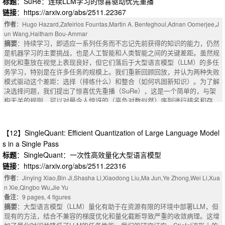
标题
：SuRe：连续LLM学习的惊喜驱动优先重播
生准确的预测，将“未知”预测率降低了50.6%以上。我们进一步探讨了多种
链接
：https://arxiv.org/abs/2511.22367
防御策略，并发现地理侦探表现出更强的鲁棒性，强调需要更有效的隐私保
护。
作者
：Hugo Hazard,Zafeirios Fountas,Martin A. Benfeghoul,Adnan Oomerjee,J
摘要
：Images shared on social media often expose geographic cues. Whil
un Wang,Haitham Bou-Ammar
e early geolocation methods required expert effort and lacked generalizatio
摘要
：持续学习，即适应一系列任务而不忘记先前获得的知识的能力，仍然
n, the rise of Large Vision Language Models (LVLMs) now enables accurat
是机器学习的主要挑战，也是人工智能和人类智能之间的关键差距。虽然规
e geolocation even for ordinary users. However, existing approaches are n
则化和重放在视觉上表现良好，但它们落后于大型语言模型（LLM）的多任
ot optimized for this task. To explore the full potential and associated priva
务学习，特别是在许多任务的规模上。我们重新回顾回放，并认为两种失败
cy risks, we present Geo-Detective, an agent that mimics human reasonin
模式驱动这个差距：选择（排练什么）和整合（如何巩固新知识）。为了解
g and tool use for image geolocation inference. It follows a procedure with
决选择问题，我们提出了惊喜优先重播（SuRe），这是一个简单的，与架
four steps that adaptively selects strategies based on image difficulty and
构无关的规则，可以对最令人惊讶的（高负对数似然）序列进行排名和存
is equipped with specialized tools such as visual reverse search, which e
储。SuRe在大量任务（LNT）设置中实现了最先进的性能，并在标准CL和L
mulates how humans gather external geographic clues. Experimental resul
NT基准测试中提供了最佳的总体平均值。为了解决集成问题，我们添加了
ts show that GEO-Detective outperforms baseline large vision language m
一个双学习器设计，通过指数移动平均（EMA）合并了快速和慢速LoRA适
【12】SingleQuant: Efficient Quantization of Large Language Model
odels (LVLMs) overall, particularly on images lacking visible geographic fe
配器，从而在稳定长期知识的同时实现快速适应。将SuRe与双学习器相结
s in a Single Pass
atures. In country level geolocation tasks, it achieves an improvement of
合可以获得进一步的收益，包括LNT上的精度比之前的SOTA提高了+5点。
标题
：SingleQuant：一次性高效量化大型语言模型
over 11.1% compared to baseline LLMs, and even at finer grained levels, i
消融研究证实，我们提出的方法在降低重放频率和小缓冲区大小下仍然是稳
链接
：https://arxiv.org/abs/2511.22316
t still provides around a 5.2% performance gain. Meanwhile, when equippe
健的，证明了有效性和样本效率。综上所述，我们的研究结果建立了重播作
d with external clues, GEO-Detective becomes more likely to produce acc
为持续LLM微调的强大基线，并证明了基于事件的选择和缓慢的权重整合是
作者
：Jinying Xiao,Bin Ji,Shasha Li,Xiaodong Liu,Ma Jun,Ye Zhong,Wei Li,Xua
urate predictions, reducing the "unknown" prediction rate by more than 50.
减轻灾难性遗忘的互补组成部分。
n Xie,Qingbo Wu,Jie Yu
6%. We further explore multiple defense strategies and find that Geo-Dete
摘要
：Continual learning, one's ability to adapt to a sequence of tasks wit
备注
：9 pages, 4 figures
ctive exhibits stronger robustness, highlighting the need for more effective
hout forgetting previously acquired knowledge, remains a major challenge i
摘要
：大型语言模型（LLM）量化有助于在资源有限的环境中部署LLM，但
privacy safeguards.
n machine learning and a key gap between artificial and human intelligenc
现有的方法，结合不兼容的梯度优化和量化截断导致严重的收敛病理。这增
e. While regularisation and replay perform well in vision, they lag behind m