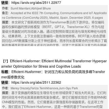
ring a 36% increase in training throughput. Also, TWEO enables a new qu
链接
：https://arxiv.org/abs/2511.22977
nt signals. These issues become even more pronounced when supervised
antization paradigm. Hardware-friendly W8A8 per-tensor static quantization
data are scarce. Here, we introduce Freeze, Diffuse, Decode (FDD), a nov
作者
：Sumit Mamtani,Abhijeet Bhure
of LLMs, previously considered completely unusable due to outliers, achie
el diffusion-based framework that adapts pre-trained embeddings to downs
备注
：Accepted at the IEEE 7th Computing, Communications and IoT Applicatio
ves SOTA performance for the first time on TWEO-trained models.
tream tasks while preserving their underlying geometric structure. FDD pro
ns Conference (ComComAp 2025), Madrid, Spain, December 2025. 6 pages
pagates supervised signal along the intrinsic manifold of frozen embedding
摘要
：本文研究了假新闻检测作为Transformer表示的下游评估，将仅编码
s, enabling a geometry-aware adaptation of the embedding space. Applied
器和仅解码器的预训练模型（BERT，GPT-2，Transformer-XL）作为与轻
to antimicrobial peptide design, FDD yields low-dimensional, predictive, an
量级分类器配对的冻结嵌入器。通过控制预处理比较池与填充和神经与线性
d interpretable representations that support property prediction, retrieval, a
头，结果表明，上下文自我注意编码一致有效地转移。BERT嵌入结合逻辑
nd latent-space interpolation.
回归在LIAR数据集分割上优于神经基线，而序列长度和聚合的分析揭示了截
断的鲁棒性和简单的最大或平均池的优势。这项工作将基于注意力的令牌编
码器定位为可靠的、以架构为中心的基础，用于准确性任务，将Transforme
r的贡献与分类器的复杂性隔离开来。
摘要
：This paper investigates fake news detection as a downstream evalu
【7】Efficient-Husformer: Efficient Multimodal Transformer Hyperpar
ation of Transformer representations, benchmarking encoder-only and deco
ameter Optimization for Stress and Cognitive Loads
der-only pre-trained models (BERT, GPT-2, Transformer-XL) as frozen emb
标题
：Efficient-Husformer：针对压力和认知负荷的高效多峰Transfor
edders paired with lightweight classifiers. Through controlled preprocessin
mer超参数优化
g comparing pooling versus padding and neural versus linear heads, result
s demonstrate that contextual self-attention encodings consistently transf
链接
：https://arxiv.org/abs/2511.22362
er effectively. BERT embeddings combined with logistic regression outperf
作者
：Merey Orazaly,Fariza Temirkhanova,Jurn-Gyu Park
orm neural baselines on LIAR dataset splits, while analyses of sequence l
摘要
：基于变换器的模型在生理信号分析领域获得了相当大的关注。它们利
ength and aggregation reveal robustness to truncation and advantages fro
用时间信号中的长距离依赖性和复杂模式，使它们能够实现优于传统RNN和
m simple max or average pooling. This work positions attention-based tok
CNN模型的性能。然而，它们需要高计算强度和存储器需求。在这项工作
en encoders as robust, architecture-centric foundations for veracity tasks,
中，我们提出了Efficient-Husformer，这是一种新的基于Transformer的架