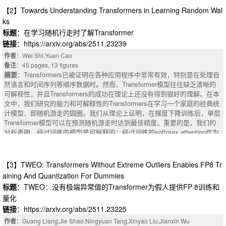
特别是与mBERT和Swin Transformer，实现了84.11%的宏F1分数，建立了
【2】Towards Understanding Transformers in Learning Random Wal
一个新的国家的最先进的8.4存储点的改进比以前的孟加拉多模态方法。我
ks
们的分析表明，整合视觉上下文大大提高了意图分类。在中间层次上的跨模
标题
：在学习随机行走时了解Transformer
态特征集成提供了特定于模态的表征和跨模态学习之间的最佳平衡。这项研
：This article proposes a Graph Neural Network (GNN) approach to estima
链接
：https://arxiv.org/abs/2511.23239
究为孟加拉语和其他低资源语言建立了新的基准和方法标准。我们称我们提
te nonstabilizerness in quantum circuits, measured by the stabilizer Rényi
出的框架BangACMM（孟加拉国作者内容多模）。
作者
：Wei Shi,Yuan Cao
entropy (SRE). Nonstabilizerness is a fundamental resource for quantum a
摘要
：The expansion of the Internet and social networks has led to an exp
备注
：45 pages, 13 figures
dvantage, and efficient SRE estimations are highly beneficial in practical a
losion of user-generated content. Author intent understanding plays a cruci
摘要
：Transformers已被证明在各种应用程序中非常有效，特别是在处理自
pplications. We address the nonstabilizerness estimation problem through
al role in interpreting social media content. This paper addresses author int
然语言和时间序列等顺序数据时。然而，Transformer模型往往缺乏清晰的
three supervised learning formulations starting from easier classification ta
ent classification in Bangla social media posts by leveraging both textual
可解释性，并且Transformers的成功在理论上还没有得到很好的理解。在本
sks to the more challenging regression task. Experimental results show th
and visual data. Recognizing limitations in previous unimodal approaches,
文中，我们研究的能力和可解释性的Transformers在学习一个家庭的经典统
at the proposed GNN manages to capture meaningful features from the gr
we systematically benchmark transformer-based language models (mBER
计模型，即随机游走的圆圈。我们从理论上证明，在梯度下降训练后，单层
aph-based circuit representation, resulting in robust generalization perform
T, DistilBERT, XLM-RoBERTa) and vision architectures (ViT, Swin, SwiftF
Transformer模型可以在预测随机游走时达到最佳精度。重要的是，我们的
ances achieved across diverse scenarios. In classification tasks, the GN
ormer, ResNet, DenseNet, MobileNet), utilizing the Uddessho dataset of 3,
分析表明，经过训练的模型是可解释的：经过训练的softmax attention作为
N is trained on product states and generalizes on circuits evolved under Cl
048 posts spanning six practical intent categories. We introduce a novel in
一个标记选择器，专注于直接的父状态;随后，值矩阵执行一步概率转换，
ifford operations, entangled states, and circuits with higher number of qubit
termediate fusion strategy that significantly outperforms early and late fusi
以基于此父状态预测下一个状态的位置。我们还表明，某些边缘情况下，我
s. In the regression task, the GNN significantly improves the SRE estimati
on on this task. Experimental results show that intermediate fusion, partic
们的理论不包括确实是失败的情况下，表明我们的理论条件是紧的。通过研
on on out-of-distribution circuits with higher number of qubits and gate cou
【3】TWEO: Transformers Without Extreme Outliers Enables FP8 Tr
ularly with mBERT and Swin Transformer, achieves 84.11% macro-F1 sco
究这些成功和失败的案例，我们发现，在某些简单的任务中，即使超出随机
nts compared to previous work, for both random quantum circuits and stru
aining And Quantization For Dummies
re, establishing a new state-of-the-art with an 8.4 percentage-point improve
游走，初始化较小的梯度下降也可能失败或难以收敛到一个好的解决方案。
ctured circuits derived from the transverse-field Ising model. Moreover, the
标题
：TWEO：没有极端异常值的Transformer为假人提供FP 8训练和
ment over prior Bangla multimodal approaches. Our analysis demonstrate
实验进行支持我们的理论研究结果。
graph representation of quantum circuits naturally integrates hardware-spe
量化
s that integrating visual context substantially enhances intent classificatio
摘要
：Transformers have proven highly effective across various applicatio
cific information. Simulations on noisy quantum hardware highlight the pot
n. Cross-modal feature integration at intermediate levels provides optimal
ns, especially in handling sequential data such as natural languages and ti
链接
：https://arxiv.org/abs/2511.23225
ential of the proposed GNN to predict the SRE measured on quantum devi
balance between modality-specific representation and cross-modal learnin
me series. However, transformer models often lack clear interpretability, a
ces.
作者
：Guang Liang,Jie Shao,Ningyuan Tang,Xinyao Liu,Jianxin Wu