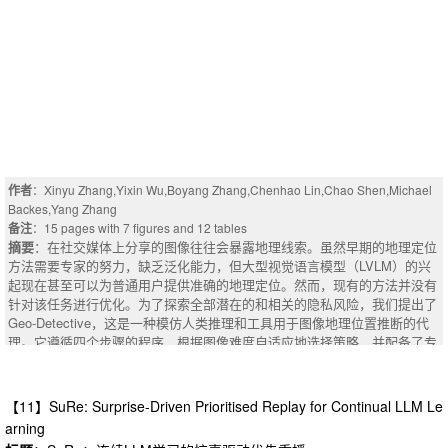
ved the highest success rate on complex reasoning tasks, smaller models
like 4o-mini significantly narrowed the performance gap on challenges by e
mploying Chain of Speculation and Planner-Critic strategies, at the expens
e of reduced computational efficiency. This indicates that structured, multi-
step reasoning combined with an LLM-based feedback mechanism can su
bstantially enhance an LLM's decision-making capabilities, providing a pro
mising direction for improving reasoning in weaker models and suggesting
a new reasoning-centered benchmark for LLM assessment. Our code is op
en-sourced in https://github.com/puleya1277/CaveEnv.
作者
：Xinyu Zhang,Yixin Wu,Boyang Zhang,Chenhao Lin,Chao Shen,Michael
Backes,Yang Zhang
备注
：15 pages with 7 figures and 12 tables
摘要
：在社交媒体上分享的图像往往会暴露地理线索。虽然早期的地理定位
方法需要专家的努力，缺乏泛化能力，但大型视觉语言模型（LVLM）的兴
起现在甚至可以为普通用户提供准确的地理定位。然而，现有的方法并没有
针对该任务进行优化。为了探索全部潜在的和相关的隐私风险，我们提出了
Geo-Detective，这是一种模仿人类推理和工具用于图像地理位置推断的代
理。它遵循四个步骤的程序，根据图像难度自适应地选择策略，并配备了专
门的工具，如视觉反向搜索，它模仿人类如何收集外部地理线索。实验结果
表明，GEO-Detective的整体性能优于基线大视觉语言模型（LVLM），特
别是在缺乏可见地理特征的图像上。在国家级地理定位任务中，与基线LLM
【11】SuRe: Surprise-Driven Prioritised Replay for Continual LLM Le
相比，它实现了超过11.1%的改进，即使在更细的粒度级别，它仍然提供了
arning
约5.2%的性能增益。同时，当配备外部线索时，GEO-Detective更有可能产