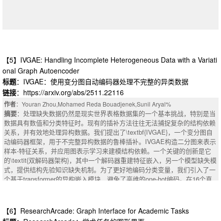
t influence the GNN's predictions on these datasets. Furthermore, augmen
ting the GNN with informative node features substantially improves its perf
ormance on the MCP, increasing the median largest-found clique size by 2
2% (from 29.5 to 36) on large graphs from the BHOSLIB-DIMACS dataset.
【5】IVGAE: Handling Incomplete Heterogeneous Data with a Variati
onal Graph Autoencoder
标题
：IVGAE：使用变分图自动编码器处理不完整的异类数据
链接
：https://arxiv.org/abs/2511.22116
作者
：Youran Zhou,Mohamed Reda Bouadjenek,Sunil Aryal%
摘要
：处理缺失数据仍然是现实世界表格数据集的一个基本挑战，特别是当
数据具有数值和分类特征时。现有的插补方法往往无法捕捉复杂的结构依赖
关系，并有效地处理异构数据。我们提出了\textbf{IVGAE}，一个变分图自
动编码器框架，用于不完整异构数据的鲁棒插补。IVGAE构造二分图来表示
样本-特征关系，并应用图表示学习来建模结构依赖。一个关键的创新是它
：生物神经元表现出非凡的智能：它们保持内部状态，有选择地与其他神经
的\textit{双解码器架构}，其中一个解码器重建特征嵌入，另一个模型缺失模
元进行通信，并自组织成复杂的图形，而不是严格的层次结构。如果人工智
式，提供结构先验知识缺失机制。为了更好地编码分类变量，我们引入了一
能可以从类似的智能计算单元中产生呢？我们介绍智能神经网络（INN），
个基于transformer的异构嵌入模块，避免了高维的one-hot编码。在16个真
这是一种范式转变，其中神经元是具有内部记忆和学习通信模式的一流实
实数据集上进行的大量实验表明，IVGAE在30%的缺失率下，在MCAR、M
体，以完整的图形而不是顺序层组织。 每个智能神经元将选择性状态空间
AR和MNAR缺失场景下，均能实现RMSE和下游F1的一致改进.代码和数据
动态（知道何时激活）与基于注意力的路由（知道向谁发送信号）相结合，
可在https://github.com/echoid/IVGAE上获得。
【6】ResearchArcade: Graph Interface for Academic Tasks
通过图形结构的交互实现紧急计算。在标准的Text 8字符建模基准测试中，I
摘要
：Handling missing data remains a fundamental challenge in real-worl