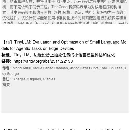
lenge for conditional materials discovery. This work introduces a multi-age
略，约束和超参数，并将其用于代码生成，以在解码过程中执行正确性和结
摘要
：Designing proteins de novo with tailored structural, physicochemica
nt, text gradient-driven framework that performs DP composition generatio
构，而不是依赖于提示工程。TreeCoder将解码表示为对候选程序的树搜
l, and functional properties remains a grand challenge in biotechnology, me
n under natural-language conditions by integrating three complementary fe
索，其中解码策略和约束函数（例如风格，语法，执行）都被视为一流的可
dicine, and materials science, due to the vastness of sequence space and
edback sources: LLM-based self-evaluation, DP-specific domain knowledg
优化组件。该设计使得能够使用标准优化技术对解码配置进行系统探索和自
the complex coupling between sequence, structure, and function. Current
e-informed feedback, and ML surrogate-based feedback. Analogous to ho
动调谐。在MBPP（Python）和SQL-Spider基准测试上的实验表明，TreeCo
state-of-the-art generative methods, such as protein language models (PL
w knowledge-informed machine learning improves the reliability of conventi
der在CodeLlama、Mistral和DeepSeek等开源模型上持续提高了准确性，通
Ms) and diffusion-based architectures, often require extensive fine-tuning,
onal data-driven models, our framework incorporates domain-informed text
常比它们的无约束基线表现得更好。
task-specific data, or model reconfiguration to support objective-directed d
gradients to guide the generative process toward physically meaningful reg
摘要
：Large language models (LLMs) have shown remarkable ability to ge
【16】TinyLLM: Evaluation and Optimization of Small Language Mo
esign, thereby limiting their flexibility and scalability. To overcome these li
ions of the DP composition space. Systematic comparison of three increm
nerate code, yet their outputs often violate syntactic or semantic constrain
dels for Agentic Tasks on Edge Devices
mitations, we present a decentralized, agent-based framework inspired by
ental configurations, (i) pure LLM generation, (ii) LLM generation with LLM
ts when guided only through natural language prompts. We introduce Tree
swarm intelligence for de novo protein design. In this approach, multiple la
标题
：TinyLLM：边缘设备上抽象任务的小语言模型评估和优化
reasoning-based feedback, and (iii) LLM generation with domain knowledg
Coder, the most general and flexible framework to date for exploring decod
rge language model (LLM) agents operate in parallel, each assigned to a s
链接
：https://arxiv.org/abs/2511.22138
e-guided feedback, shows that iterative guidance from knowledge-informed
ing strategies, constraints, and hyperparameters in LLMs, and use it in co
pecific residue position. These agents iteratively propose context-aware m
gradients improves stability-condition satisfaction without additional trainin
de generation to enforce correctness and structure during decoding rather t
作者
：Mohd Ariful Haque,Fahad Rahman,Kishor Datta Gupta,Khalil Shujaee,R
utations by integrating design objectives, local neighborhood interactions,
g data, achieving over 98% compositional validity and up to 54% stable or
han relying on prompt engineering. TreeCoder represents decoding as a tre
oy George
and memory and feedback from previous iterations. This position-wise, de
metastable candidates, surpassing both the LLM-only baseline (43%) and
e search over candidate programs, where both decoding strategies and co
备注
：8 pages, 3 figures, 4 tables
centralized coordination enables emergent design of diverse, well-defined
prior GAN-based results (27%). Analyses of ML-based gradients further re
nstraint functions - such as style, syntax, execution - are treated as first-c
摘要
sequences without reliance on motif scaffolds or multiple sequence alignm
veal that they enhance performance in in-distribution (ID) regions but beco
lass, optimisable components. This design enables systematic exploration
ents, validated with experiments on proteins with alpha helix and coil struc
me unreliable in out-of-distribution (OOD) regimes. Overall, this work provi
and automatic tuning of decoding configurations using standard optimisati
tures. Through analyses of residue conservation, structure-based metrics,
des the first systematic analysis of multi-agent, knowledge-guided text gra
on techniques. Experiments on the MBPP (Python) and SQL-Spider bench
and sequence convergence and embeddings, we demonstrate that the fra
dients for DP discovery and establishes a generalizable blueprint for MAS-
marks show that TreeCoder consistently improves accuracy across open-
mework exhibits emergent behaviors and effective navigation of the protei
driven generative materials design aimed at advancing sustainable technol
source models such as CodeLlama, Mistral and DeepSeek, often outperfor
n fitness landscape. Our method achieves efficient, objective-directed desi
ogies.
ming their unconstrained baselines by considerable margins.
gns within a few GPU-hours and operates entirely without fine-tuning or sp
ecialized training, offering a generalizable and adaptable solution for protei