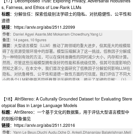
【17】Decomposed Trust: Exploring Privacy, Adversarial Robustnes
n design. Beyond proteins, the approach lays the groundwork for collective
LLM-driven design across biomolecular systems and other scientific disco
s, Fairness, and Ethics of Low-Rank LLMs
very tasks.
标题
：分解信任：探索低级别法学硕士的隐私、对抗稳健性、公平性和
道德
链接
：https://arxiv.org/abs/2511.22099
作者
：Daniel Agyei Asante,Md Mokarram Chowdhury,Yang Li
备注
：14 pages, 10 figures
摘要
：大型语言模型（LLM）推动了跨领域的重大进步，但其庞大的规模阻
碍了在资源受限环境中的部署。模型压缩解决了这一挑战，低秩因子分解成
为一种特别有效的方法，可以在保持准确性的同时减少大小，内存和计算。
然而，尽管这些压缩模型拥有良好的性能和系统级优势，但其可信度影响仍
：本文研究了小语言模型（SLM）用于代理任务（函数/工具/API调用）的
然知之甚少。在本文中，我们首次全面研究了低秩因子分解如何影响LLM在
有效性，重点是在边缘设备上运行代理，而不依赖云基础设施。我们使用伯
隐私、对抗鲁棒性、公平性和道德一致性方面的可信度。我们评估了不同大
克利函数调用排行榜（BFCL）框架评估SLM，并描述参数驱动的优化策
小的多个LLM和使用不同低秩算法压缩的变体，揭示了关键的见解：（1）
略，包括监督微调（SFT），参数有效微调（PEFT），基于强化学习（R
低秩压缩保留或改善了训练数据隐私，但削弱了对话期间的PII保护;（2）即
L）的优化，通过直接偏好优化（DPO）的偏好对齐，和混合方法。我们报
使在深度压缩下，对抗性鲁棒性通常也得到了保留和增强;（3）道德推理在
告了包括TinyAgent，TinyLlama，Qwen和xLAM在内的模型在BFCL类别
zero-shot设置中下降，但在Few-Shot提示下部分恢复;（4）公平性在压力下
【18】AfriStereo: A Culturally Grounded Dataset for Evaluating Stere
（简单，多个，并行，并行多个和相关性检测）中的结果，包括实时和非实
下降。除了压缩，我们还研究了模型规模和微调如何影响可信度，因为这两
时设置以及多轮评估。我们还详细介绍了从AgentBank数据构建的DPO训练
otypical Bias in Large Language Models
者在低秩方法中都很重要。为了指导值得信赖的压缩策略，我们以基于梯度
管道（例如，ALFRED），包括我们使用TinyLlama响应作为拒绝输出和手
标题
：AfriStereo：一个基于文化的数据集，用于评估大型语言模型中
的属性分析来结束我们的论文，以确定LLM中的哪些层对对抗鲁棒性贡献最
动验证将SFT数据转换为选择-拒绝对。我们的研究结果表明，在不同的模型
的刻板印象偏见
大。
尺度下，中等尺寸的模型（1-3B参数）的精度明显优于超紧凑型模型（<1B
摘要
：Large language models (LLMs) have driven major advances across
链接
：https://arxiv.org/abs/2511.22016
参数），通过混合优化，总体精度高达65.74%，多圈精度为55.62%。这项
domains, yet their massive size hinders deployment in resource-constrain
作者
：Yann Le Beux,Oluchi Audu,Oche D. Ankeli,Dhananjay Balakrishnan,Meli
研究强调了混合优化策略的重要性，这些策略使小型语言模型能够在边缘设