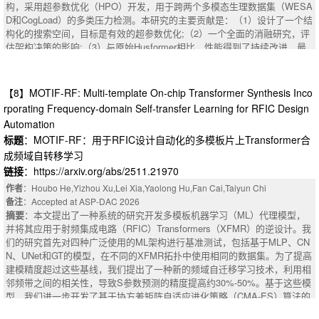
isolating Transformer contributions from classifier complexity.
构，采用超参数优化（HPO）开发，用于跨两个多模态生理数据集（WESA
D和CogLoad）的多类压力检测。本研究的主要贡献是：（1）设计了一个结
构化的搜索空间，目标是有效的超参数优化;（2）一个全面的消融研究，评
估架构决策的影响;（3）与原始Husformer相比，性能得到了持续改进，最
佳配置在WESAD和CogLoad数据集上分别实现了88.41和92.61的准确度
（提高了13.83%和6.98%）。最佳性能配置是通过（L + dm）或（L + FF
N）模态组合实现的，使用单层、3个注意力头、18/30的模型尺寸和120/30
【8】MOTIF-RF: Multi-template On-chip Transformer Synthesis Inco
的FFN尺寸，从而产生仅具有约30 k个参数的紧凑模型。
rporating Frequency-domain Self-transfer Learning for RFIC Design
摘要
Automation
标题
：MOTIF-RF：用于RFIC设计自动化的多模板片上Transformer合
成频域自转移学习
链接
：https://arxiv.org/abs/2511.21970
作者
：Houbo He,Yizhou Xu,Lei Xia,Yaolong Hu,Fan Cai,Taiyun Chi
备注
：Accepted at ASP-DAC 2026
摘要
：本文提出了一种系统的研究开发多模板机器学习（ML）代理模型，
并将其应用于射频集成电路（RFIC）Transformers（XFMR）的逆设计。我
们的研究首先对四种广泛使用的ML架构进行基准测试，包括基于MLP、CN
N、UNet和GT的模型，在不同的XFMR拓扑中使用相同的数据集。为了提高
建模精度超过这些基线，我们提出了一种新的频域自迁移学习技术，利用相
邻频带之间的相关性，导致S参数预测的精度提高约30%-50%。基于这些模
型，我们进一步开发了基于协方差矩阵自适应进化策略（CMA-ES）算法的
逆设计框架。该框架使用多个阻抗匹配任务进行了验证，所有这些任务都表