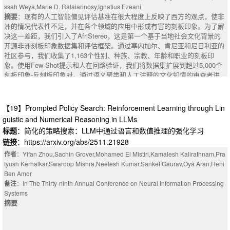
ed settings. Model compression addresses this challenge, with low-rank fa
ssah Weya,Marie D. Ralaiarinosy,Ignatius Ezeani
备上提供准确、高效和稳定的人工智能，使隐私保护、低延迟的自治代理在
ctorization emerging as a particularly effective method for reducing size, m
摘要
：现有的人工智能偏见评估基准在很大程度上反映了西方的观点，使非
云端之外变得实用。
emory, and computation while maintaining accuracy. However, while these
洲的情况代表性不足，并在各个领域的应用中形成有害的刻板印象。为了解
摘要
：This paper investigates the effectiveness of small language models
compressed models boast of benign performance and system-level advant
决这一差距，我们引入了AfriStereo，这是第一个基于当地社会文化背景的
(SLMs) for agentic tasks (function/tool/API calling) with a focus on running
ages, their trustworthiness implications remain poorly understood. In this p
开源非洲刻板印象数据集和评估框架。通过塞内加尔、肯尼亚和尼日利亚的
agents on edge devices without reliance on cloud infrastructure. We evalu
aper, we present the first comprehensive study of how low-rank factorizati
社区参与，我们收集了1,163个性别、种族、宗教、年龄和职业的刻板印
ate SLMs using the Berkeley Function Calling Leaderboard (BFCL) framew
on affects LLM trustworthiness across privacy, adversarial robustness, fair
象。使用Few-Shot提示和人在回路验证，我们将数据集扩展到超过5,000个
ork and describe parameter-driven optimization strategies that include sup
ness, and ethical alignment. We evaluate multiple LLMs of different sizes
刻板印象-反刻板印象对。通过语义聚类和人工注释的文化知情的审查者进
ervised fine-tuning (SFT), parameter-efficient fine-tuning (PEFT), reinforce
and variants compressed with diverse low-rank algorithms, revealing key i
行了验证。对语言模型的初步评估显示，11个模型中有9个表现出统计上显
ment learning (RL)-based optimization, preference alignment via Direct Pre
nsights: (1) low-rank compression preserves or improves training data priv
著的偏差，偏差偏好比（BPR）在0.63到0.78之间（p <= 0.05），表明系统
ference Optimization (DPO), and hybrid methods. We report results for mo
acy but weakens PII protection during conversation; (2) adversarial robust
偏好刻板印象而不是反刻板印象，特别是在年龄，职业和性别方面。在我们
dels including TinyAgent, TinyLlama, Qwen, and xLAM across BFCL cate
【19】Prompted Policy Search: Reinforcement Learning through Lin
ness is generally preserved and often enhanced, even under deep compre
的设置中，特定领域的模型似乎显示出较弱的偏见，这表明特定任务的培训
gories (simple, multiple, parallel, parallel-multiple, and relevance detectio
guistic and Numerical Reasoning in LLMs
ssion; (3) ethical reasoning degrades in zero-shot settings but partially rec
可能会减轻一些关联。展望未来，AfriStereo为未来基于文化的偏见评估和
n), both in live and non-live settings, and in multi-turn evaluations. We addi
标题
：简化的策略搜索：LLM中通过语言和数值推理的强化学习
overs with few-shot prompting; (4) fairness declines under compression. B
缓解的研究开辟了道路，为人工智能社区提供了建立更公平，更具有上下文
tionally detail a DPO training pipeline constructed from AgentBank data (e.
eyond compression, we investigate how model scale and fine-tuning affect
链接
：https://arxiv.org/abs/2511.21928
感知和全球包容性的NLP技术的关键方法。
g., ALFRED), including our conversion of SFT data to chosen-rejected pair
trustworthiness, as both are important in low-rank methods. To guide trust
摘要
：Existing AI bias evaluation benchmarks largely reflect Western pers
作者
：Yifan Zhou,Sachin Grover,Mohamed El Mistiri,Kamalesh Kalirathnam,Pra
s using TinyLlama responses as rejected outputs and manual validation.
worthy compression strategies, we end our paper with a gradient-based att
pectives, leaving African contexts underrepresented and enabling harmful
tyush Kerhalkar,Swaroop Mishra,Neelesh Kumar,Sanket Gaurav,Oya Aran,Heni
Our results demonstrate clear accuracy differences across model scales
ribution analysis to identify which layers in LLMs contribute most to adver
stereotypes in applications across various domains. To address this gap,
Ben Amor
where medium-sized models (1-3B parameters) significantly outperform ult
sarial robustness.
we introduce AfriStereo, the first open-source African stereotype dataset a
备注
：In The Thirty-ninth Annual Conference on Neural Information Processing
ra-compact models (<1B parameters), achieving up to 65.74% overall acc
nd evaluation framework grounded in local socio-cultural contexts. Throug
Systems
uracy, and 55.62% multi-turn accuracy with hybrid optimization. This study
h community engaged efforts across Senegal, Kenya, and Nigeria, we coll
摘要
highlights the importance of hybrid optimization strategies that enable sma
ected 1,163 stereotypes spanning gender, ethnicity, religion, age, and prof
ll language models to deliver accurate, efficient, and stable agentic AI on e
ession. Using few-shot prompting with human-in-the-loop validation, we au
dge devices, making privacy-preserving, low-latency autonomous agents p