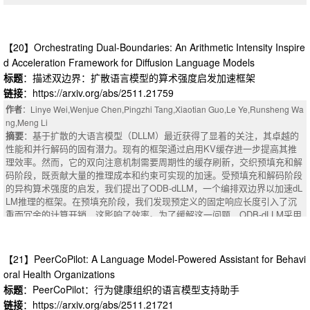
gmented the dataset to over 5,000 stereotype-antistereotype pairs. Entries
ractical beyond the cloud.
were validated through semantic clustering and manual annotation by cultu
rally informed reviewers. Preliminary evaluation of language models reveal
s that nine of eleven models exhibit statistically significant bias, with Bias
【20】Orchestrating Dual-Boundaries: An Arithmetic Intensity Inspire
Preference Ratios (BPR) ranging from 0.63 to 0.78 (p <= 0.05), indicating
d Acceleration Framework for Diffusion Language Models
systematic preferences for stereotypes over antistereotypes, particularly a
标题
：描述双边界：扩散语言模型的算术强度启发加速框架
cross age, profession, and gender dimensions. Domain-specific models ap
链接
：https://arxiv.org/abs/2511.21759
peared to show weaker bias in our setup, suggesting task-specific training
may mitigate some associations. Looking ahead, AfriStereo opens pathwa
作者
：Linye Wei,Wenjue Chen,Pingzhi Tang,Xiaotian Guo,Le Ye,Runsheng Wa
ys for future research on culturally grounded bias evaluation and mitigatio
ng,Meng Li
n, offering key methodologies for the AI community on building more equit
摘要
：基于扩散的大语言模型（DLLM）最近获得了显着的关注，其卓越的
able, context-aware, and globally inclusive NLP technologies.
性能和并行解码的固有潜力。现有的框架通过启用KV缓存进一步提高其推
理效率。然而，它的双向注意机制需要周期性的缓存刷新，交织预填充和解
码阶段，既贡献大量的推理成本和约束可实现的加速。受预填充和解码阶段
的异构算术强度的启发，我们提出了ODB-dLLM，一个编排双边界以加速dL
LM推理的框架。在预填充阶段，我们发现预定义的固定响应长度引入了沉
重而冗余的计算开销，这影响了效率。为了缓解这一问题，ODB-dLLM采用
：强化学习（RL）传统上依赖于标量奖励信号，限制了其利用现实任务中经
了自适应长度预测机制，逐步减少预填充开销和不必要的计算。在解码阶
常可用的丰富语义知识的能力。相比之下，人类通过将数字反馈与语言、先
段，我们分析了dLLM的计算特性，并提出了一种dLLM特定的跳跃共享推测
验知识和常识相结合来有效地学习。我们介绍了简化策略搜索（ProPS），
解码方法，以提高效率，减少解码迭代次数。实验结果表明，ODB-dLLM分
【21】PeerCoPilot: A Language Model-Powered Assistant for Behavi
一种新的RL方法，在一个单一的框架内统一的数值和语言推理。与之前使用
别比基线dLLM和Fast-dLLM实现了46- 162倍和2.63- 6.30倍的加速比，同时
oral Health Organizations
语言增强现有RL组件的工作不同，ProPS将大型语言模型（LLM）置于策略
减轻了现有加速框架中的精度下降。
优化循环的中心-直接基于奖励反馈和自然语言输入提出策略更新。我们表
标题
：PeerCoPilot：行为健康组织的语言模型支持助手
摘要
：Diffusion-based large language models (dLLMs) have recently gaine
明，LLM可以在上下文中进行数值优化，并且结合语义信号，如目标，领域
链接
：https://arxiv.org/abs/2511.21721
d significant attention for their exceptional performance and inherent poten