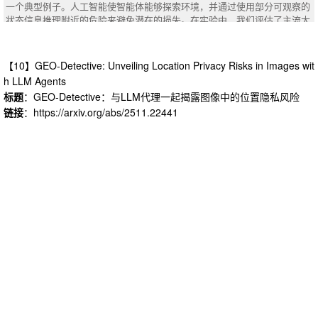
ent and evaluate an open-source prototype in a realistic edge environment
一个典型例子。人工智能使智能体能够探索环境，并通过使用部分可观察的
with commodity hardware. We show DisCEdge improves median response
状态信息推理附近的危险来避免潜在的损失。在实验中，我们评估了主流大
times by up to 14.46% and lowers median inter-node synchronization over
型语言模型（LLM）的顺序推理能力，决策性能和计算效率，如GPT-4 o-mi
head by up to 15% compared to a raw-text-based system. It also reduces
ni，o 1-mini和DeepSeek-R1。实验表明，虽然Deepseek-R1在复杂推理任
client request sizes by a median of 90% compared to client-side context
务上取得了最高的成功率，但像4 o-mini这样的较小模型通过采用推测链和
【10】GEO-Detective: Unveiling Location Privacy Risks in Images wit
management, while guaranteeing data consistency.
规划者-批评者策略，以降低计算效率为代价，大大缩小了挑战的性能差
h LLM Agents
距。这表明，结构化的，多步推理与基于LLM的反馈机制相结合，可以大大
标题
：GEO-Detective：与LLM代理一起揭露图像中的位置隐私风险
提高LLM的决策能力，提供了一个有前途的方向，改善推理较弱的模型，并
链接
：https://arxiv.org/abs/2511.22441
建议一个新的推理为中心的基准LLM评估。我们的代码在https://github.co
m/puleya1277/CaveEnv上开源。
摘要
：Large language models (LLMs) such as ChatGPT o1, ChatGPT o3,
and DeepSeek R1 have shown great potential in solving difficult problems.
However, current LLM evaluation benchmarks are limited to one-step inter
actions. Some of the existing sequence decision-making environments, su
ch as TextStarCraftII and LLM-PySC2, are too complicated and require ho
urs of interaction to complete a game. In this paper, we introduce LLM-Cav
e, a benchmark and light environment for LLM reasoning and decision-mak
ing systems. This environment is a classic instance in the era of Symboli
sm. Artificial intelligence enables the agent to explore the environment and
avoid potential losses by reasoning about nearby dangers using partial obs
ervable state information. In the experiment, we evaluated the sequential r
easoning ability, decision-making performance and computational efficienc
y of mainstream large language models (LLMs) such as GPT-4o-mini, o1-
mini, and DeepSeek-R1. Experiments show that while Deepseek-R1 achie