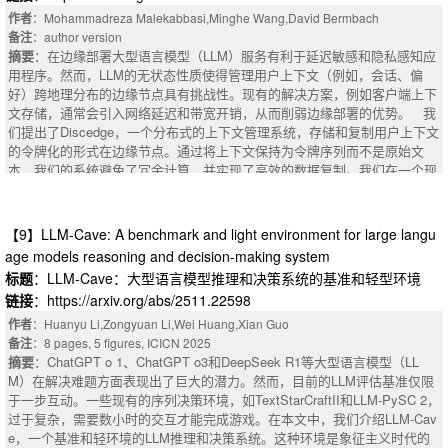
sing alternative by dynamically interpreting design spaces and leveraging
作者
：Mohammadreza Malekabbasi,Minghe Wang,David Bermbach
encoded domain knowledge. To this end, we introduce AUTO, an LLM age
备注
：author version
：Recent advancements in large language models (LLMs) have shown the
nt framework that treats design optimization as a gradient-free search prob
摘要
：在边缘部署大型语言模型（LLM）服务有利于延迟敏感和隐私感知应
ir potential across both general and domain-specific tasks. However, there
lem guided by strategic LLM reasoning. The framework employs two colla
用程序。然而，LLM的无状态性质使得管理用户上下文（例如，会话、偏
is a growing concern regarding their lack of sensitivity, factual incorrectnes
borative agents: a Strategist that selects between exploration and exploita
好）跨地理分布的边缘节点具有挑战性。现有的解决方案，例如客户端上下
s in responses, inconsistent expressions of empathy, bias, hallucinations,
tion strategies, and an Implementor that executes detailed designs. Applie
文存储，通常会引入网络延迟和带宽开销，从而削弱边缘部署的优势。 我
and overall inability to capture the depth and complexity of human underst
d to GPU code optimization -- a domain critical to fields from machine lear
们提出了Discedge，一个分布式的上下文管理系统，存储和复制用户上下文
anding, especially in low-resource and sensitive domains such as psychol
ning to scientific computing -- AUTO generates solutions competitive with
的令牌化的形式在边缘节点。通过将上下文保持为令牌序列而不是原始文
ogy. To address these challenges, our study employs a mixed-methods ap
expert implementations for chemical kinetics integration and dense matrix
本，我们的系统避免了冗余计算，并实现了高效的数据复制。我们在一个现
proach to evaluate the efficacy of LLMs in psychotherapy. We use LLMs t
multiplication. The framework achieves 50-70% search efficiency relative t
实的边缘环境中使用商品硬件实现和评估开源原型。我们发现，与基于原始
o generate precise summaries of motivational interviewing (MI) dialogues
o Bayesian optimization methodologies. It completes optimizations in appr
文本的系统相比，Discedge将中值响应时间提高了14.46%，并将中值节点
and design a two-stage annotation scheme based on key components of t
oximately 8 hours at an estimated cost of up to \$159 per run, compared t
间同步开销降低了15%。与客户端上下文管理相比，它还将客户端请求大小
【9】LLM-Cave: A benchmark and light environment for large langu
he Motivational Interviewing Treatment Integrity (MITI) framework, namely
o an estimated cost of up to \$480 with median-wage software developers.
减少了90%，同时保证了数据的一致性。
age models reasoning and decision-making system
evocation, collaboration, autonomy, direction, empathy, and a non-judgme
These findings open the door to automating design optimization in ill-defin
摘要
：Deploying Large Language Model (LLM) services at the edge benefi
ntal attitude. Using expert-annotated MI dialogues as ground truth, we for
标题
：LLM-Cave：大型语言模型推理和决策系统的基准和轻型环境
ed search spaces with limited prior information.
ts latency-sensitive and privacy-aware applications. However, the stateles
mulate multi-class classification tasks to assess model performance unde
链接
：https://arxiv.org/abs/2511.22598
s nature of LLMs makes managing user context (e.g., sessions, preferenc
r progressive prompting techniques, incorporating one-shot and few-shot pr
es) across geo-distributed edge nodes challenging. Existing solutions, suc
作者
：Huanyu Li,Zongyuan Li,Wei Huang,Xian Guo
ompting. Our results offer insights into LLMs' capacity for understanding c
h as client-side context storage, often introduce network latency and band
备注
：8 pages, 5 figures, ICICN 2025
omplex psychological constructs and highlight best practices to mitigate ``
width overhead, undermining the advantages of edge deployment. We pr
摘要
：ChatGPT o 1、ChatGPT o3和DeepSeek R1等大型语言模型（LL
semantic drift" in therapeutic settings. Our work contributes not only to the
opose DisCEdge, a distributed context management system that stores a
M）在解决难题方面表现出了巨大的潜力。然而，目前的LLM评估基准仅限
MI community by providing a high-quality annotated dataset to address da
nd replicates user context in tokenized form across edge nodes. By maint
于一步互动。一些现有的序列决策环境，如TextStarCraftII和LLM-PySC 2，
ta scarcity in low-resource domains but also critical insights for using LLM
aining context as token sequences rather than raw text, our system avoid
过于复杂，需要数小时的交互才能完成游戏。在本文中，我们介绍LLM-Cav
s for precise contextual interpretation in complex behavioral therapy.
s redundant computation and enables efficient data replication. We implem
e，一个基准和轻环境的LLM推理和决策系统。这种环境是象征主义时代的