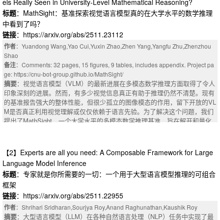
els Really Seen in University-Level Mathematical Reasoning?
标题
：MathSight：基准探索视觉语言模型真的在大学水平的数学推理
中看到了吗？
链接
：https://arxiv.org/abs/2511.23112
作者
：Yuandong Wang,Yao Cui,Yuxin Zhao,Zhen Yang,Yangfu Zhu,Zhenzhou
Shao
备注
：Comments: 32 pages, 15 figures, 9 tables, includes appendix. Project pa
ge: https://cnu-bot-group.github.io/MathSight/
摘要
：视觉语言模型（VLM）的最新进展在多模态数学推理方面取得了令人
印象深刻的进展。然而，有多少视觉信息真正有助于推理仍然不清楚。现有
的基准报告强大的整体性能，但很少孤立的图像模态的作用，留下开放的VL
M是否真正利用视觉理解或仅仅依赖于语言先验。为了解决这个问题，我们
提出了MathSight，一个大学水平的多模态数学推理基准，旨在解开和量化
视觉输入的影响。每个问题都包括多个视觉变量-原始，手绘，照片捕捉-和
一个纯文本的条件进行控制比较。最先进的VLMs实验揭示了一个一致的趋
势：视觉信息的贡献随着问题难度的增加而减少。值得注意的是，没有任何
【2】Experts are all you need: A Composable Framework for Large
图像输入的Qwen 3-VL超越了它的多模态变体和GPT-5，强调了像MathSight
Language Model Inference
这样的基准在未来模型中推进真正的基于视觉的推理的必要性。
标题
：专家就是你所需要的一切：一个用于大型语言模型推理的可组合
摘要
：Recent advances in Vision-Language Models (VLMs) have achieve
框架
d impressive progress in multimodal mathematical reasoning. Yet, how mu
ch visual information truly contributes to reasoning remains unclear. Existi
链接
：https://arxiv.org/abs/2511.22955
ng benchmarks report strong overall performance but seldom isolate the ro
作者
：Shrihari Sridharan,Sourjya Roy,Anand Raghunathan,Kaushik Roy
le of the image modality, leaving open whether VLMs genuinely leverage vi
摘要
：大型语言模型（LLM）在各种自然语言处理（NLP）任务中实现了最