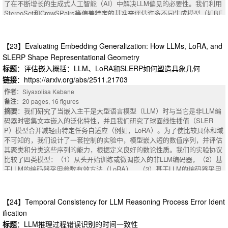
duce PeerCoPilot, a large language model (LLM)-powered assistant that h
了在不断增长的生成式人工智能（AI）中解决LLM偏见的必要性。我们利用
arent, generalizable, and human-aligned RL.
elps peer providers create wellness plans, construct step-by-step goals, a
StereoSet和CrowSPairs等偏差特定的基准来评估许多不同生成模型（如BE
nd locate organizational resources to support these goals. PeerCoPilot en
RT，GPT 3.5和ADA）中各种偏差的存在。为了检测显性和隐性偏见，我们
sures information reliability through a retrieval-augmented generation pipeli
采用了三管齐下的方法进行全面和包容性的分析。结果表明，微调模型与性
ne backed by a large database of over 1,300 vetted resources. We conduc
别偏见作斗争，但擅长识别和避免种族偏见。我们的研究结果还表明，尽管
【23】Evaluating Embedding Generalization: How LLMs, LoRA, and
ted human evaluations with 15 peer providers and 6 service users and fou
有一些成功的案例，LLM往往过度依赖于提示及其输出中的关键字。这表明
SLERP Shape Representational Geometry
nd that over 90% of users supported using PeerCoPilot. Moreover, we de
LLM无法尝试真正理解其输出的准确性和真实性。最后，为了提高模型性
标题
：评估嵌入概括：LLM、LoRA和SLERP如何塑造具象几何
monstrated that PeerCoPilot provides more reliable and specific informatio
能，我们应用了一种增强学习策略，包括微调、使用不同提示技术的模型以
链接
：https://arxiv.org/abs/2511.21703
n than a baseline LLM. PeerCoPilot is now used by a group of 5-10 peer pr
及偏差基准的数据增强。我们发现微调模型在跨数据集测试期间表现出有希
oviders at CSPNJ, a large behavioral health organization serving over 10,0
望的适应性，并显着增强了隐式偏差基准测试的性能，性能增益高达20%。
作者
：Siyaxolisa Kabane
00 service users, and we are actively expanding PeerCoPilot's use.
摘要
备注
：20 pages, 16 figures
摘要
：我们研究了当嵌入主干是大型语言模型（LLM）时与当它是非LLM编
码器时密集文本嵌入的泛化特性，并且我们研究了球面线性插值（SLER
P）模型合并减轻由特定任务自适应（例如，LoRA）。为了使比较具体和域
不可知的，我们设计了一套控制的实验中，模型嵌入短的数值序列，并评估
其聚类和分类这些序列的能力，根据定义良好的数论性质。我们的实验协议
比较了四类模型：（1）从头开始训练或微调嵌入的非LLM编码器，（2）基
于LLM的编码器采用参数有效方法（LoRA），（3）基于LLM的编码器采用
LoRA，然后将模型调整合并到基本权重中，以及（4）使用SLERP跨检查
点或阶段合并相同的LoRA适应LLM。我们评估代表性的质量与聚类指数
（剪影和戴维斯Bouldin）。我们还分析了kmeans标签的使用，以查看嵌入
【24】Temporal Consistency for LLM Reasoning Process Error Ident
是否编码了除了我们正在测试的信息之外的任何其他信息。从经验上讲，我
ification
们发现基于LLM的主干产生的嵌入可以更好地捕获高阶组合数字模式，但容
标题
：LLM推理过程错误识别的时间一致性
易出现适配器优势，从而降低平衡泛化; SLERP合并始终恢复基本模型结