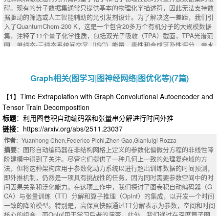
elding superior tradeoffs in clustering separability, and robustness compare
odels and GPT-4o on ProcessBench. Notably, the distilled 14B model with
碍。现有的分子数据集通常只提供基本的物理化学描述符，因此无法支持数
onstrates the incapability of LLMs to attempt to truly understand the accur
d to model souping or models that were not merged.
our method achieves performance comparable to Deepseek-R1. Our codes
据驱动的筛选或人工智能辅助的光引发剂设计。为了解决这一差距，我们引
acy and authenticity of its outputs. Finally, in an attempt to bolster model
are available at https://github.com/jcguo123/Temporal-Consistency
入了QuantumChem-200 K，这是一个包含20多万个有机分子的大规模数据
performance, we applied an enhancement learning strategy involving fine-t
集，注释了11个量子化学性质，包括双光子吸收（TPA）截面，TPA光谱范
uning, models using different prompting techniques, and data augmentatio
围，单线态-三线态系统间交叉（ISC）能量，毒性和合成可及性评分，亲水
n of the bias benchmarks. We found fine-tuned models to exhibit promisin
性，溶解度，沸点，分子量和芳香性。这些值是使用混合工作流计算的，该
g adaptability during cross-dataset testing and significantly enhanced perf
工作流集成了密度函数理论（DFT）、半经验激发态方法、原子量子求解器
ormance on implicit bias benchmarks, with performance gains of up to 2
和神经网络预测器。使用QuantumChem-200 K，我们对开源Qwen2.5- 32 B
0%.
Graph相关(图学习|图神经网络|图优化等)(7篇)
大型语言模型进行了微调，以创建一个能够从SMILES向前预测性质的化学
AI助手。对来自VQM 24和ZINC 20的3000种看不见的分子进行基准测试表
【1】Time Extrapolation with Graph Convolutional Autoencoder and
明，特定于结构域的微调显着提高了GPT-4 o、Llama-3.1- 70 B和基础Qwe
Tensor Train Decomposition
n2.5- 32 B模型的准确性，特别是对于光引发剂设计至关重要的TPA和ISC预
标题
：利用图卷积自动编码器和张量串分解进行时间外推
测。QuantumChem-200 K和相应的AI助手共同提供了第一个可扩展的平
台，用于高通量，LLM驱动的光引发剂筛选和加速光敏材料的发现。
链接
：https://arxiv.org/abs/2511.23037
摘要
作者
：Yuanhong Chen,Federico Pichi,Zhen Gao,Gianluigi Rozza
摘要
：图形自动编码器在非结构网格上定义的参数化偏微分方程的非线性降
阶建模中得到了关注。尽管它们提供了一种几何上一致的处理复杂域的方
法，但将这种架构应用于参数化动力系统以进行超出训练数据的时间预测，
即外推机制，仍然是一项具有挑战性的任务，因为同时需要参数空间中的时
间因果关系和泛化能力。在这项工作中，我们探讨了图卷积自动编码器（G
CA）与张量训练（TT）分解和算子推理（OpInf）的集成，以开发一个时间
一致的降阶模型。特别是，高保真快照通过TT分解表示为参数，空间和时间
核心的组合，而OpInf用于学习后者的演变。此外，我们通过在深度算子网