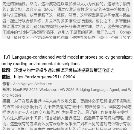
sual understanding or merely depend on linguistic priors. To address this,
先进的准确性。然而，这种成功是以增加模型大小为代价的，这导致了额外
we present MathSight, a university-level multimodal mathematical reasoni
的计算负担。混合专家（MoE）通过仅激活参数或“专家”的子集来将模型容
ng benchmark designed to disentangle and quantify the effect of visual inp
量与计算解耦，从而克服了这一瓶颈。然而，这些模型需要这些专家与路由
ut. Each problem includes multiple visual variants -- original, hand-drawn,
器一起进行联合预训练，并且不对多步推理进行建模。相比之下，多智能体
photo-captured -- and a text-only condition for controlled comparison. Expe
框架通过将复杂问题分解为模块化子任务来改进推理。然而，这些框架依赖
riments on state-of-the-art VLMs reveal a consistent trend: the contribution
于顺序的“计划-行动-观察”循环，这引入了显著的延迟。我们的工作，Comp-
of visual information diminishes with increasing problem difficulty. Remark
LLM，通过引入一个可组合的推理框架，使跨专家协作，通过一个显式的子
ably, Qwen3-VL without any image input surpasses both its multimodal var
查询依赖图来解决这些挑战。Comp-LLM由三个组件组成：（1）子查询生
iants and GPT-5, underscoring the need for benchmarks like MathSight to
成器，它分解输入查询，使用嵌入相似性将每个子查询分配给适当的专家，
advance genuine vision-grounded reasoning in future models.
并构造依赖图;（2）查询执行器，它处理图中的节点，并基于依赖性和资源
【3】Language-conditioned world model improves policy generalizati
约束识别并行机会;以及（3）响应聚合器，其将中间专家响应合成为连贯的
on by reading environmental descriptions
最终答案。在几个基准测试中，Comp-LLM比类似尺寸的单片LLM实现了高
标题
：环境制约世界模型通过解读环境描述提高政策泛化能力
达11.01%的精度提高，同时提供了1.67倍-3.56倍的模型尺寸减小，相对于
链接
：https://arxiv.org/abs/2511.22904
其系列中最大的模型没有显着退化。此外，Comp-LLM与顺序子查询处理相
比，延迟改善了1.1 - 1.7倍。
作者
：Anh Nguyen,Stefan Lee
摘要
：Large Language Models (LLMs) have achieved state-of-the-art accu
备注
：NeuRIPS 2025. Workshop: LAW 2025: Bridging Language, Agent, and W
racies in a variety of natural language processing (NLP) tasks. However, t
orld Models
his success comes at the cost of increased model sizes which leads to a
摘要
：为了在现实世界中与人类有效地交互，智能体必须理解描述环境动态
dditional computational burden. Mixture of Experts (MoEs) overcome this
的语言-即环境如何行为-而不仅仅是指定“做什么”的任务指令。理解这种动态
bottleneck by decoupling model capacity from computation by only activat
描述语言对于人-代理交互和代理行为是重要的。最近的工作使用基于模型
ing a subset of parameters or "experts". However, these models require joi
的方法来解决这个问题：语言被纳入世界模型，然后用于学习行为策略。然
nt pretraining of these experts along with the router and do not model multi
而，这些现有的方法要么没有表现出政策推广到看不见的游戏或依赖于有限
-step reasoning. In contrast, multi-agent frameworks improve reasoning by
的假设。例如，假设由推理时间规划引起的延迟对于目标任务是可容忍的，