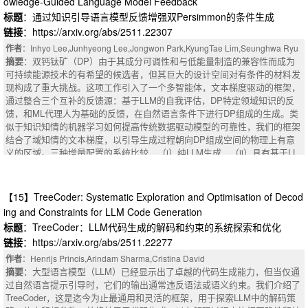
owledge-Guided Language Model Feedback
nment Rotation Transformation (ART) and Uniformity Rotation Transformati
标题
：通过知识引导语言模型反馈增强双Persimmon的条件生成
on (URT) targeting distinct activation outliers, where ART achieves smoot
链接
：https://arxiv.org/abs/2511.22307
hing of outlier values via closed-form optimal rotations, and URT reshapes
distributions through geometric mapping. Both matrices comprise strictly f
作者
：Inhyo Lee,Junhyeong Lee,Jongwon Park,KyungTae Lim,Seunghwa Ryu
ormulated Givens rotations with predetermined dimensions and rotation an
摘要
：双钙钛矿（DP）由于其成分可调性和与低能量制造的兼容性而成为
gles, enabling promising LLMs task performance within a short time. Expe
可持续能源技术的有希望的候选者，但其巨大的设计空间对有条件的材料发
作者
：Fiona Y. Wang,Di Sheng Lee,David L. Kaplan,Markus J. Buehler
rimental results demonstrate SingleQuant's superiority over the selected b
现构成了重大挑战。这项工作引入了一个多智能体，文本梯度驱动的框架，
摘要
：由于序列空间的巨大性以及序列、结构和功能之间的复杂耦合，重新
aselines across diverse tasks on 7B-70B LLMs. To be more precise, Singl
通过整合三个互补的反馈源：基于LLM的自我评估，DP特定领域知识的反
设计具有定制结构、物理化学和功能特性的蛋白质仍然是生物技术、医学和
eQuant enables quantized LLMs to achieve higher task performance while
馈，和ML代理人为基础的反馈，在自然语言条件下进行DP组成的生成。类
材料科学中的一个巨大挑战。目前最先进的生成方法，如蛋白质语言模型
necessitating less time for quantization. For example, when quantizing LL
似于知识知情的机器学习如何提高传统数据驱动模型的可靠性，我们的框架
（PLM）和基于扩散的架构，通常需要大量的微调，任务特定的数据，或模
aMA-2-13B, SingleQuant achieves 1,400$\times$ quantization speedup an
结合了域知情的文本梯度，以引导生成过程朝向DP组成空间的物理上有意
型重新配置，以支持目标导向的设计，从而限制了它们的灵活性和可扩展
d increases +0.57\% average task performance compared to the selected
义的区域。三种增量配置的系统比较，（i）纯LLM生成，（ii）具有基于LL
性。为了克服这些限制，我们提出了一个受群体智能启发的去中心化、基于
best baseline.
M推理的反馈的LLM生成，以及（iii）具有领域知识引导的反馈的LLM生
代理的框架，用于从头蛋白质设计。在这种方法中，多个大语言模型（LL
成，表明来自知识告知梯度的迭代引导在没有额外训练数据的情况下提高了
M）代理并行操作，每个代理分配给特定的残基位置。这些代理迭代地提出
稳定性条件满意度，实现了超过98%的组成有效性和高达54%的稳定或亚稳
【15】TreeCoder: Systematic Exploration and Optimisation of Decod
上下文感知的突变，通过整合设计目标，局部邻域的相互作用，记忆和反
定候选，超过了仅限LLM的基线（43%）和之前基于GAN的结果（27%）。
ing and Constraints for LLM Code Generation
馈，从以前的迭代。这种位置明智的，分散的协调，使紧急设计的多样性，
基于ML的梯度的分析进一步揭示了它们在分布内（ID）区域中增强了性
明确的序列，而不依赖于基序支架或多序列比对，验证与实验的蛋白质与α
标题
：TreeCoder：LLM代码生成的解码和约束的系统探索和优化
能，但在分布外（OOD）区域中变得不可靠。总的来说，这项工作提供了第
螺旋和卷曲结构。通过残基保守性、基于结构的度量以及序列收敛和嵌入的
链接
：https://arxiv.org/abs/2511.22277
一个系统的分析多代理，知识引导的文本梯度DP发现，并建立了一个可推
分析，我们证明了该框架具有涌现行为和蛋白质适应度景观的有效导航。我
广的蓝图MAS驱动的生成材料设计，旨在推进可持续发展的技术。
作者
：Henrijs Princis,Arindam Sharma,Cristina David
们的方法在几个GPU小时内实现了高效的目标导向设计，并且完全无需微调
摘要
：Double perovskites (DPs) are promising candidates for sustainable
摘要
：大型语言模型（LLM）已经显示出了卓越的代码生成能力，但当仅通
或专门培训即可操作，为蛋白质设计提供了可推广和适应性强的解决方案。
energy technologies due to their compositional tunability and compatibility
过自然语言提示引导时，它们的输出通常违反语法或语义约束。我们介绍了
除了蛋白质之外，该方法还为跨生物分子系统和其他科学发现任务的集体LL
with low-energy fabrication, yet their vast design space poses a major chal
TreeCoder，这是迄今为止最通用和灵活的框架，用于探索LLM中的解码策
M驱动设计奠定了基础。