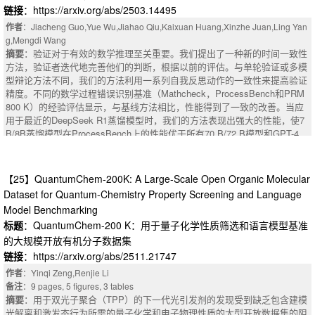
链接
：https://arxiv.org/abs/2503.14495
构，同时保留大多数任务增益，与模型souping或未合并的模型相比，在聚
类可分性和鲁棒性方面具有优越的权衡。
作者
：Jiacheng Guo,Yue Wu,Jiahao Qiu,Kaixuan Huang,Xinzhe Juan,Ling Yan
摘要
：We investigate the generalization properties of dense text embeddin
g,Mengdi Wang
gs when the embedding backbone is a large language model (LLM) versus
摘要
：验证对于有效的数学推理至关重要。我们提出了一种新的时间一致性
when it is a non-LLM encoder, and we study the extent to which spherical l
方法，验证者迭代地完善他们的判断，根据以前的评估。与单轮验证或多模
inear interpolation (SLERP) model-merging mitigates over-specialization int
型辩论方法不同，我们的方法利用一系列自我反思动作的一致性来提高验证
：Large Language models (LLMs), such as ChatGPT, have gained popular
roduced by task-specific adaptation (e.g., LoRA). To make the comparison
精度。不同的数学过程错误识别基准（Mathcheck，ProcessBench和PRM
ity in recent years with the advancement of Natural Language Processing
concrete and domain-agnostic, we design a controlled suite of experiment
800 K）的经验评估显示，与基线方法相比，性能得到了一致的改善。当应
(NLP), with use cases spanning many disciplines and daily lives as well. L
s in which models embed short numerical sequences and are evaluated on
用于最近的DeepSeek R1蒸馏模型时，我们的方法表现出强大的性能，使7
LMs inherit explicit and implicit biases from the datasets they were trained
their ability to cluster and classify those sequences according to well-defin
B/8B蒸馏模型在ProcessBench上的性能优于所有70 B/72 B模型和GPT-4
on; these biases can include social, ethical, cultural, religious, and other p
ed number-theoretic properties. Our experimental protocol compares four f
o。值得注意的是，使用我们的方法提取的14 B模型实现了与Deepseek-R1
rejudices and stereotypes. It is important to comprehensively examine suc
amilies of models: (1) non-LLM encoders trained from scratch or fine-tuned
相当的性能。我们的代码可在https://github.com/jcguo123/Temporal-Consis
h shortcomings by identifying the existence and extent of such biases, rec
for embeddings, (2) LLM-based encoders adapted with parameter-efficient
tency上获得
【25】QuantumChem-200K: A Large-Scale Open Organic Molecular
ognizing the origin, and attempting to mitigate such biased outputs to ensu
methods (LoRA), (3) LLM-based encoders with LoRA followed by model so
摘要
：Verification is crucial for effective mathematical reasoning. We pres
Dataset for Quantum-Chemistry Property Screening and Language
re fair outputs to reduce harmful stereotypes and misinformation. This stu
uping merging into the base weights, and (4) the same LoRA-adapted LLM
ent a new temporal consistency method where verifiers iteratively refine th
dy inspects and highlights the need to address biases in LLMs amid growi
Model Benchmarking
s merged using SLERP across checkpoints or stages. We evaluate repres
eir judgments based on the previous assessment. Unlike one-round verific
ng generative Artificial Intelligence (AI). We utilize bias-specific benchmar
标题
：QuantumChem-200 K：用于量子化学性质筛选和语言模型基准
entational quality with clustering indices (Silhouette and Davies Bouldin).
ation or multi-model debate approaches, our method leverages consistenc
ks such StereoSet and CrowSPairs to evaluate the existence of various bi
We additionally analyze the use of kmeans labels to see if the embedding
y in a sequence of self-reflection actions to improve verification accuracy.
的大规模开放有机分子数据集
ases in many different generative models such as BERT, GPT 3.5, and A
s encode any other information besides the one we are testing for. Empiric
Empirical evaluations across diverse mathematical process error identifica
链接
：https://arxiv.org/abs/2511.21747
DA. To detect both explicit and implicit biases, we adopt a three-pronged a
ally, we find that LLM-based backbones produce embeddings that better c
tion benchmarks (Mathcheck, ProcessBench, and PRM800K) show consi
作者
：Yinqi Zeng,Renjie Li
pproach for thorough and inclusive analysis. Results indicate fine-tuned m
apture higher-order, compositional numeric patterns, but are prone to adapt
stent performance improvements over baseline methods. When applied to
备注
：9 pages, 5 figures, 3 tables
odels struggle with gender biases but excel at identifying and avoiding raci
er dominance that degrades balanced generalization; SLERP merging con
the recent DeepSeek R1 distilled models, our method demonstrates strong
摘要
：用于双光子聚合（TPP）的下一代光引发剂的发现受到缺乏包含建模
al biases. Our findings also illustrated that despite some cases of succes
sistently recovers base-model structure while retaining most task gains, yi
performance, enabling 7B/8B distilled models to outperform all 70B/72B m
光解离和激发态行为所需的量子化学和电子物理性质的大型开放数据集的阻
s, LLMs often over-rely on keywords in prompts and its outputs. This dem