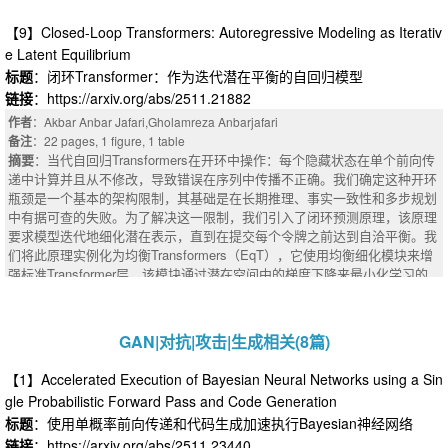
现出快速收敛和值得信赖的性能。这些结果推进了RFIC的AI辅助规范到GD
S自动化的目标，并为RFIC设计人员提供了将AI集成到其工作流程中的可行
【9】Closed-Loop Transformers: Autoregressive Modeling as Iterativ
工具。
e Latent Equilibrium
摘要
：This paper presents a systematic study on developing multi-templat
标题
：闭环Transformer：作为迭代潜在平衡的自回归模型
e machine learning (ML) surrogate models and applying them to the invers
：Transformer-based models have gained considerable attention in the fiel
链接
：https://arxiv.org/abs/2511.21882
e design of transformers (XFMRs) in radio-frequency integrated circuits (R
d of physiological signal analysis. They leverage long-range dependencies
FICs). Our study starts with benchmarking four widely used ML architectur
作者
：Akbar Anbar Jafari,Gholamreza Anbarjafari
and complex patterns in temporal signals, allowing them to achieve perfor
es, including MLP-, CNN-, UNet-, and GT-based models, using the same d
备注
：22 pages, 1 figure, 1 table
mance superior to traditional RNN and CNN models. However, they require
atasets across different XFMR topologies. To improve modeling accuracy
摘要
：当代自回归Transformers在开环中操作：每个隐藏状态在单个前向传
high computational intensity and memory demands. In this work, we prese
beyond these baselines, we then propose a new frequency-domain self-tra
递中计算并且从不修改，导致错误在序列中传播不正确。我们确定这种开环
nt Efficient-Husformer, a novel Transformer-based architecture developed
nsfer learning technique that exploits correlations between adjacent freque
瓶颈是一个基本的架构限制，其基础是在长期推理、事实一致性和多步规划
with hyperparameter optimization (HPO) for multi-class stress detection ac
ncy bands, leading to around 30%-50% accuracy improvement in the S-pa
中有据可查的失败。为了解决这一限制，我们引入了闭环预测原理，该原理
ross two multimodal physiological datasets (WESAD and CogLoad). The
rameters prediction. Building on these models, we further develop an inver
要求模型迭代地细化潜在表示，直到在提交每个令牌之前达到自洽平衡。我
main contributions of this work are: (1) the design of a structured search s
se design framework based on the covariance matrix adaptation evolution
们将此原理实例化为均衡Transformers（EqT），它使用均衡细化模块来增
pace, targeting effective hyperparameter optimization; (2) a comprehensiv
ary strategy (CMA-ES) algorithm. This framework is validated using multip
强标准Transformer层，该模块通过潜在空间中的梯度下降来最小化学习的
e ablation study evaluating the impact of architectural decisions; (3) consi
le impedance-matching tasks, all demonstrating fast convergence and trus
能量函数。能量函数强制执行双向预测一致性、情景记忆一致性和输出置信
stent performance improvements over the original Husformer, with the best
tworthy performance. These results advance the goal of AI-assisted specs
度，所有这些都是在没有外部监督的情况下计算的。从理论上讲，我们证明
configuration achieving an accuracy of 88.41 and 92.61 (improvements of
-to-GDS automation for RFICs and provide RFIC designers with actionable
了EqT在基于潜在能量的模型中执行近似MAP推理，建立线性收敛保证，并
13.83% and 6.98%) on WESAD and CogLoad datasets, respectively. The
GAN|对抗|攻击|生成相关(8篇)
tools for integrating AI into their workflows.
表明细化精确地提高了单次推理次优的硬实例的预测。该框架将深度均衡模
best-performing configuration is achieved with the (L + dm) or (L + FFN) m
型、扩散语言模型和测试时训练作为特例进行统一。在二进制奇偶校验任务
odality combinations, using a single layer, 3 attention heads, a model dime
【1】Accelerated Execution of Bayesian Neural Networks using a Sin
上的初步实验表明，在具有挑战性的序列上平均提高了+3.28%，在标准Tra
nsion of 18/30, and FFN dimension of 120/30, resulting in a compact mod
gle Probabilistic Forward Pass and Code Generation
nsformers接近随机性能的情况下，增益达到+8.07%，验证了审议的好处与
el with only about 30k parameters.
标题
：使用单概率前向传递和代码生成加速执行Bayesian神经网络
任务难度成正比。正如注意力机制解决了递归网络的顺序瓶颈一样，我们提
出闭环均衡可以解决开环自回归的承诺瓶颈，这是迈向语言模型的基础性一
链接
：https://arxiv.org/abs/2511.23440