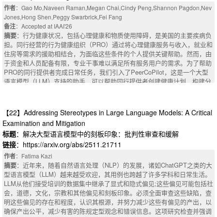
知识和策略提示，可以导致更明智的探索和样本有效的学习。ProPS在15个
tial for parallel decoding. Existing frameworks further enhance its inference
作者
：Gao Mo,Naveen Raman,Megan Chai,Cindy Peng,Shannon Pagdon,Nev
Gymnasium任务中进行了评估，涵盖经典控制，Atari游戏和MuJoCo环境，
efficiency by enabling KV caching. However, its bidirectional attention mec
Jones,Hong Shen,Peggy Swarbrick,Fei Fang
并与七种广泛采用的RL算法（例如，PPO、SAC、TRPO）。它在15项任
hanism necessitates periodic cache refreshes that interleave prefill and de
备注
：Accepted at IAAI'26
务中的8项上优于所有基线，并在提供领域知识时表现出实质性的收益。这
coding phases, both contributing substantial inference cost and constraini
摘要
：行为健康状况，包括心理健康和物质使用障碍，是美国的主要疾病负
些结果突出了统一语义和数字的潜力，以实现透明，可推广和人类对齐的R
ng achievable speedup. Inspired by the heterogeneous arithmetic intensity
担。同行经营的行为健康组织（PRO）通过将心理健康服务与收入，就业和
L。
of the prefill and decoding phases, we propose ODB-dLLM, a framework th
住房等需求的援助相结合，为面临这些条件的个人提供关键帮助。然而，由
摘要
：Reinforcement Learning (RL) traditionally relies on scalar reward sig
at orchestrates dual-boundaries to accelerate dLLM inference. In the prefill
于资金和人员配备有限，专业干事难以满足所有服务用户的需求。为了帮助
nals, limiting its ability to leverage the rich semantic knowledge often avail
phase, we find that the predefined fixed response length introduces heavy
PRO的同行提供者完成日常任务，我们引入了PeerCoPilot，这是一个大型
able in real-world tasks. In contrast, humans learn efficiently by combining
yet redundant computational overhead, which affects efficiency. To alleviat
语言模型（LLM）支持的助手，可以帮助同行提供者创建健康计划，构建分
numerical feedback with language, prior knowledge, and common sense.
e this, ODB-dLLM incorporates an adaptive length prediction mechanism t
步目标，并找到组织资源来支持这些目标。PeerCoPilot通过检索增强生成
We introduce Prompted Policy Search (ProPS), a novel RL method that un
hat progressively reduces prefill overhead and unnecessary computation. I
管道确保信息可靠性，该管道由超过1，300个经过审查的资源的大型数据库
ifies numerical and linguistic reasoning within a single framework. Unlike p
n the decoding phase, we analyze the computational characteristics of dL
支持。我们对15个对等提供商和6个服务用户进行了人工评估，发现超过9
【22】Addressing Stereotypes in Large Language Models: A Critical
rior work that augment existing RL components with language, ProPS plac
LMs and propose a dLLM-specific jump-share speculative decoding metho
0%的用户支持使用PeerCoPilot。此外，我们证明了PeerCoPilot提供了比基
Examination and Mitigation
es a large language model (LLM) at the center of the policy optimization lo
d to enhance efficiency by reducing the number of decoding iterations. Ex
线LLM更可靠和更具体的信息。PeerCoPilot目前由CSPNJ的5-10个同行提
op-directly proposing policy updates based on both reward feedback and n
标题
：解决大型语言模型中的刻板印象：批判性审查和缓解
perimental results demonstrate that ODB-dLLM achieves 46-162x and 2.6
供商组成的小组使用，CSPNJ是一家大型行为健康组织，为10，000多名服
atural language input. We show that LLMs can perform numerical optimiza
链接
：https://arxiv.org/abs/2511.21711
3-6.30x speedups over the baseline dLLM and Fast-dLLM, respectively, w
务用户提供服务，我们正在积极扩大PeerCoPilot的使用范围。
tion in-context, and that incorporating semantic signals, such as goals, do
hile simultaneously mitigating the accuracy degradation in existing acceler
摘要
：Behavioral health conditions, which include mental health and subst
作者
：Fatima Kazi
main knowledge, and strategy hints can lead to more informed exploration
ation frameworks.
ance use disorders, are the leading disease burden in the United States. P
摘要
：近年来，随着自然语言处理（NLP）的发展，诸如ChatGPT之类的大
and sample-efficient learning. ProPS is evaluated across fifteen Gymnasiu
eer-run behavioral health organizations (PROs) critically assist individuals
型语言模型（LLM）越来越受欢迎，其用例也跨越了许多学科和日常生活。
m tasks, spanning classic control, Atari games, and MuJoCo environment
facing these conditions by combining mental health services with assistan
LLM从他们接受培训的数据集中继承了显式和隐式偏见;这些偏见可能包括社
s, and compared to seven widely-adopted RL algorithms (e.g., PPO, SAC,
ce for needs such as income, employment, and housing. However, limited
会，道德，文化，宗教和其他偏见和刻板印象。必须全面审查这些缺陷，查
TRPO). It outperforms all baselines on eight out of fifteen tasks and demo
funds and staffing make it difficult for PROs to address all service user ne
明这些偏见的存在和程度，认识其根源，并努力减少这些有偏见的产出，以
nstrates substantial gains when provided with domain knowledge. These r
eds. To assist peer providers at PROs with their day-to-day tasks, we intro
确保产出公平，减少有害的陈规定型观念和错误信息。这项研究检查并强调
esults highlight the potential of unifying semantics and numerics for transp