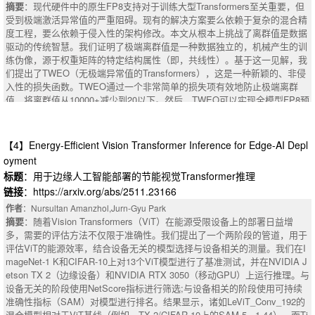
g. This research establishes new benchmarks and methodological standar
nd the success of transformers has not been well understood in theory. In
摘要
：现代硬件中的原生FP8支持对于训练大型Transformers至关重要，但
ds for Bangla and other low-resource languages. We call our proposed fra
this paper, we study the capability and interpretability of transformers in le
受到极端激活异常值的严重阻碍。现有的解决方案要么依赖于复杂的混合精
mework BangACMM (Bangla Author Content MultiModal).
arning a family of classic statistical models, namely random walks on circl
度工程，要么依赖于侵入性的架构修改。本文从根本上挑战了离群值是数据
es. We theoretically demonstrate that, after training with gradient descent,
驱动的传统智慧。我们证明了极端离群值是一种数据独立的，机械产生的训
a one-layer transformer model can achieve optimal accuracy in predicting r
练伪像，源于权重矩阵的特定结构属性（即，共线性）。基于这一见解，我
andom walks. Importantly, our analysis reveals that the trained model is in
们提出了TWEO（无极端异常值的Transformers），这是一种新颖的、非侵
terpretable: the trained softmax attention serves as a token selector, focus
入性的损失函数。TWEO通过一个非常简单的损失项有效地防止极端离群
ing on the direct parent state; subsequently, the value matrix executes a o
值，将离群值从10000+减少到20以下。然后，TWEO可以实现全模型FP8预
ne-step probability transition to predict the location of the next state based
训练，既不需要工程技巧，也不需要对LLM和ViT进行架构更改。当标准FP
on this parent state. We also show that certain edge cases not covered by
8训练灾难性地崩溃时，TWEO实现了与BF 16基线相当的性能，同时提供了
our theory are indeed failure cases, demonstrating that our theoretical con
36%的训练吞吐量增加。此外，TWEO实现了新的量化范例。LLM的硬件友
【4】Energy-Efficient Vision Transformer Inference for Edge-AI Depl
ditions are tight. By investigating these success and failure cases, it is re
好的W8A8每张量静态量化，以前被认为由于离群值而完全不可用，首次在
oyment
vealed that gradient descent with small initialization may fail or struggle to
TWEO训练的模型上实现了SOTA性能。
标题
：用于边缘人工智能部署的节能视觉Transformer推理
converge to a good solution in certain simple tasks even beyond random
摘要
walks. Experiments are conducted to support our theoretical findings.
链接
：https://arxiv.org/abs/2511.23166
作者
：Nursultan Amanzhol,Jurn-Gyu Park
摘要
：随着Vision Transformers（ViT）在能源受限设备上的部署日益增
多，需要的评估方法不仅限于准确性。我们提出了一个两阶段的管道，用于
评估ViT的能源效率，结合设备无关的模型选择与设备相关的测量。我们在I
mageNet-1 K和CIFAR-10上对13个ViT模型进行了基准测试，并在NVIDIA J
etson TX 2（边缘设备）和NVIDIA RTX 3050（移动GPU）上运行推理。与
设备无关的阶段使用NetScore指标进行筛选;与设备相关的阶段使用可持续
准确性指标（SAM）对模型进行排名。结果显示，诸如LeViT_Conv_192的
混合模型相对于ViT基线（例如，TX 2/CIFAR-10上的SAM 5 =1.44），而Ti