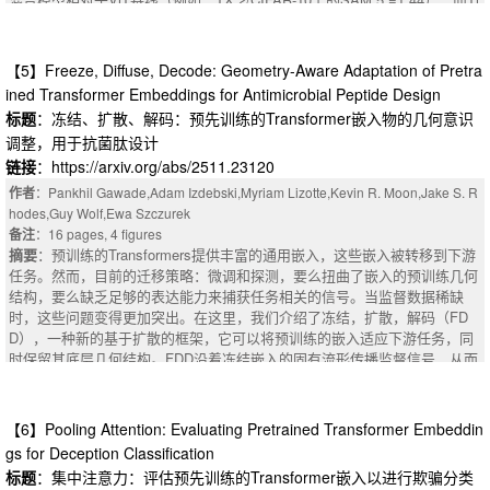
nyViT-11M_Distilled等蒸馏模型在移动GPU上表现出色（例如，在RTX 305
0/CIFAR-10上SAM 5 =1.72，在RTX 3050/ImageNet-1 K上SAM 5 =0.7
6）。
【5】Freeze, Diffuse, Decode: Geometry-Aware Adaptation of Pretra
摘要
：The growing deployment of Vision Transformers (ViTs) on energy-co
ined Transformer Embeddings for Antimicrobial Peptide Design
nstrained devices requires evaluation methods that go beyond accuracy al
标题
：冻结、扩散、解码：预先训练的Transformer嵌入物的几何意识
one. We present a two-stage pipeline for assessing ViT energy efficiency t
调整，用于抗菌肽设计
hat combines device-agnostic model selection with device-related measur
ements. We benchmark 13 ViT models on ImageNet-1K and CIFAR-10, ru
链接
：https://arxiv.org/abs/2511.23120
nning inference on NVIDIA Jetson TX2 (edge device) and an NVIDIA RTX
作者
：Pankhil Gawade,Adam Izdebski,Myriam Lizotte,Kevin R. Moon,Jake S. R
：Native FP8 support in modern hardware is essential for training large Tra
3050 (mobile GPU). The device-agnostic stage uses the NetScore metric f
hodes,Guy Wolf,Ewa Szczurek
nsformers, but is severely hindered by extreme activation outliers. Existin
or screening; the device-related stage ranks models with the Sustainable
备注
：16 pages, 4 figures
g solutions either rely on complex mixed-precision engineering or invasive
Accuracy Metric (SAM). Results show that hybrid models such as LeViT_
摘要
：预训练的Transformers提供丰富的通用嵌入，这些嵌入被转移到下游
architectural modifications. This paper fundamentally challenges the conv
Conv_192 reduce energy by up to 53% on TX2 relative to a ViT baseline
任务。然而，目前的迁移策略：微调和探测，要么扭曲了嵌入的预训练几何
entional wisdom that outliers are data-driven. We demonstrate that extrem
(e.g., SAM5=1.44 on TX2/CIFAR-10), while distilled models such as TinyV
结构，要么缺乏足够的表达能力来捕获任务相关的信号。当监督数据稀缺
e outliers are a data-independent, mechanically-produced artifact of trainin
iT-11M_Distilled excel on the mobile GPU (e.g., SAM5=1.72 on RTX 3050/
时，这些问题变得更加突出。在这里，我们介绍了冻结，扩散，解码（FD
g, originating from specific structural properties of the weight matrices (i.
CIFAR-10 and SAM5=0.76 on RTX 3050/ImageNet-1K).
D），一种新的基于扩散的框架，它可以将预训练的嵌入适应下游任务，同
e., colinearity). Based on this insight, we propose TWEO (Transformers Wi
时保留其底层几何结构。FDD沿着冻结嵌入的固有流形传播监督信号，从而
thout Extreme Outliers), a novel, non-invasive loss function. TWEO effecti
实现嵌入空间的几何感知自适应。应用于抗菌肽设计，FDD产生低维，预测
vely prevents extreme outliers via a very simple loss term, which reduces
和可解释的表示，支持属性预测，检索和潜在空间插值。
outliers from 10000+ to less than 20. TWEO then enables full-model FP8
摘要
：Pretrained transformers provide rich, general-purpose embeddings,
【6】Pooling Attention: Evaluating Pretrained Transformer Embeddin
pre-training with neither engineering tricks nor architectural changes for bot
which are transferred to downstream tasks. However, current transfer strat
h LLM and ViT. When standard FP8 training catastrophically collapses, T
gs for Deception Classification
egies: fine-tuning and probing, either distort the pretrained geometric struct
WEO achieves performance comparable to the BF16 baseline while delive
标题
：集中注意力：评估预先训练的Transformer嵌入以进行欺骗分类
ure of the embeddings or lack sufficient expressivity to capture task-releva