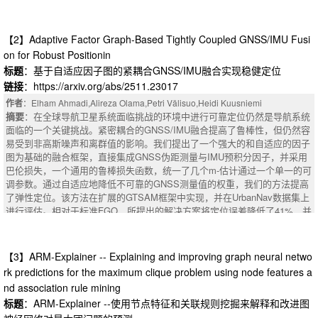
络（DeepONet）的框架中开发多保真度两阶段方法来提高泛化性能，将空
间和时间核心视为主干网络，将参数核心视为分支网络。数值结果，包括热
传导，对流扩散和涡脱落现象，表现出很大的性能，有效地学习动态的外推
【2】Adaptive Factor Graph-Based Tightly Coupled GNSS/IMU Fusi
制度的复杂几何形状，也比较国家的最先进的方法，如MeshGraphNets。
on for Robust Positionin
摘要
：Graph autoencoders have gained attention in nonlinear reduced-ord
标题
：基于自适应因子图的紧耦合GNSS/IMU融合实现稳健定位
er modeling of parameterized partial differential equations defined on unstr
链接
：https://arxiv.org/abs/2511.23017
uctured grids. Despite they provide a geometrically consistent way of treat
ing complex domains, applying such architectures to parameterized dyna
作者
：Elham Ahmadi,Alireza Olama,Petri Välisuo,Heidi Kuusniemi
mical systems for temporal prediction beyond the training data, i.e. the ext
摘要
：在全球导航卫星系统面临挑战的环境中进行可靠定位仍然是导航系统
rapolation regime, is still a challenging task due to the simultaneous need
面临的一个关键挑战。紧密耦合的GNSS/IMU融合提高了鲁棒性，但仍然容
of temporal causality and generalizability in the parametric space. In this
易受到非高斯噪声和离群值的影响。我们提出了一个强大的和自适应的因子
：The discovery of next-generation photoinitiators for two-photon polymeri
work, we explore the integration of graph convolutional autoencoders (GCA
图为基础的融合框架，直接集成GNSS伪距测量与IMU预积分因子，并采用
zation (TPP) is hindered by the absence of large, open datasets containin
s) with tensor train (TT) decomposition and Operator Inference (OpInf) to d
巴伦损失，一个通用的鲁棒损失函数，统一了几个m-估计通过一个单一的可
g the quantum-chemical and photophysical properties required to model ph
evelop a time-consistent reduced-order model. In particular, high-fidelity sn
调参数。通过自适应地降低不可靠的GNSS测量值的权重，我们的方法提高
otodissociation and excited-state behavior. Existing molecular datasets ty
apshots are represented as a combination of parametric, spatial, and temp
了弹性定位。该方法在扩展的GTSAM框架中实现，并在UrbanNav数据集上
pically provide only basic physicochemical descriptors and therefore cann
oral cores via TT decomposition, while OpInf is used to learn the evolution
进行评估。相对于标准FGO，所提出的解决方案将定位误差降低了41%，并
ot support data-driven screening or AI-assisted design of photoinitiators. T
of the latter. Moreover, we enhance the generalization performance by dev
且在城市峡谷环境中实现了比扩展卡尔曼滤波（EKF）基线更大的改进。这
o address this gap, we introduce QuantumChem-200K, a large-scale datas
eloping a multi-fidelity two-stages approach in the framework of Deep Oper
些结果突出了Barron损失在增强城市和信号受损环境中基于GNSS/IMU的导
et of over 200,000 organic molecules annotated with eleven quantum-che
ator Networks (DeepONet), treating the spatial and temporal cores as the t
航的弹性方面的好处。
【3】ARM-Explainer -- Explaining and improving graph neural netwo
mical properties, including two-photon absorption (TPA) cross sections, T
runk networks, and the parametric core as the branch network. Numerical r
摘要
：Reliable positioning in GNSS-challenged environments remains a cr
PA spectral ranges, singlet-triplet intersystem crossing (ISC) energies, tox
rk predictions for the maximum clique problem using node features a
esults, including heat-conduction, advection-diffusion and vortex-shedding
itical challenge for navigation systems. Tightly coupled GNSS/IMU fusion
icity and synthetic accessibility scores, hydrophilicity, solubility, boiling poi
nd association rule mining
phenomena, demonstrate great performance in effectively learning the dyn
improves robustness but remains vulnerable to non-Gaussian noise and o
nt, molecular weight, and aromaticity. These values are computed using a
标题
：ARM-Explainer --使用节点特征和关联规则挖掘来解释和改进图
amic in the extrapolation regime for complex geometries, also in comparis
utliers. We present a robust and adaptive factor graph-based fusion frame
hybrid workflow that integrates density function theory (DFT), semi-empiric
on with state-of-the-art approaches e.g. MeshGraphNets.