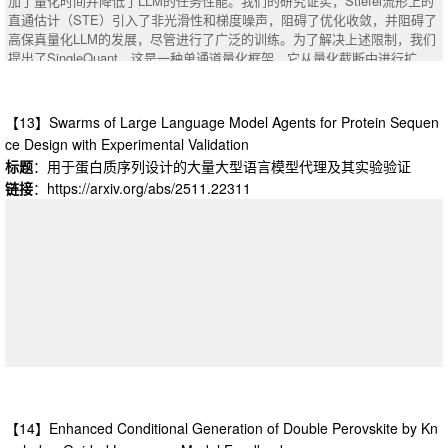
加了量化时间并降低了LLM的任务性能。我们的研究证实，Stiefel流形上的
ulti-task learning for large language models (LLMs), especially at scale wit
直通估计（STE）引入了非光滑性和梯度噪声，阻碍了优化收敛，并阻碍了
h many tasks. We revisit replay and argue that two failure modes drive thi
高保真量化LLM的发展，尽管进行了广泛的训练。为了解决上述限制，我们
s gap: selection (what to rehearse) and integration (how to consolidate new
提出了SingleQuant，这是一种单通道量化框架，它从量化截断中进行扩
knowledge). To address selection, we propose Surprise-prioritised Replay
展，从而消除了上述非平滑和梯度噪声因素。具体而言，SingleQuant构建
(SuRe), a simple, architecture-agnostic rule that ranks and stores the mos
了针对不同激活离群值的对齐旋转变换（ART）和均匀旋转变换（URT），
t surprising (high Negative Log-Likelihood) sequences. SuRe achieves stat
其中ART通过闭合形式的最佳旋转实现离群值的平滑，而URT通过几何映射
【13】Swarms of Large Language Model Agents for Protein Sequen
e-of-the-art performance in the Large Number of Tasks (LNT) setting and d
重塑分布。这两个矩阵包括严格制定的吉文斯旋转与预定的尺寸和旋转角
ce Design with Experimental Validation
elivers the best overall average across both Standard CL and LNT benchm
度，使有前途的LLM任务性能在短时间内。实验结果证明了SingleQuant在7
标题
：用于蛋白质序列设计的大量大型语言模型代理及其实验验证
arks. To address integration, we add a dual-learner design with fast and sl
B-70 B LLM上的各种任务中优于所选基线。更准确地说，SingleQuant使量
链接
：https://arxiv.org/abs/2511.22311
ow LoRA adapters merged via an exponential moving average (EMA), ena
化的LLM能够实现更高的任务性能，同时需要更少的量化时间。例如，当量
bling rapid adaptation while stabilising long-term knowledge. Combining Su
化LLaMA-2- 13 B时，SingleQuant实现了1，400 $\times $量化加速，与所
Re with the dual learner yields further gains, including improvements of up
选最佳基线相比，平均任务性能提高了+0.57\%。
to +5 accuracy points on LNT over prior SOTA. Ablation studies confirm th
摘要
：Large Language Models (LLMs) quantization facilitates deploying LL
at our proposed method remains robust under reduced replay frequency an
Ms in resource-limited settings, but existing methods that combine incomp
d small buffer size, demonstrating both effectiveness and sample efficienc
atible gradient optimization and quantization truncation lead to serious con
y. Taken together, our results establish replay as a strong baseline for cont
vergence pathology. This prolongs quantization time and degrades LLMs' t
inual LLM fine-tuning and demonstrate that surprise-based selection and sl
ask performance. Our studies confirm that Straight-Through Estimator (ST
ow-weight consolidation are complementary components for mitigating cat
E) on Stiefel manifolds introduce non-smoothness and gradient noise, obst
astrophic forgetting.
ructing optimization convergence and blocking high-fidelity quantized LLM
development despite extensive training. To tackle the above limitations, w
e propose SingleQuant, a single-pass quantization framework that decoupl
es from quantization truncation, thereby eliminating the above non-smooth
【14】Enhanced Conditional Generation of Double Perovskite by Kn
ness and gradient noise factors. Specifically, SingleQuant constructs Alig