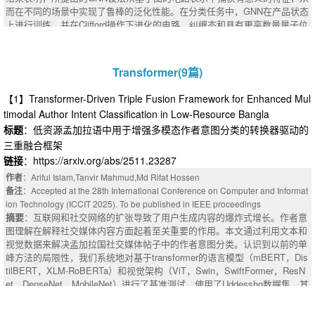
r leads to instability, proving the value of learned neural routing. This wor
而在不同的场景中实现了鲁棒的泛化性能。在分类任务中，GNN在产品状态
y. In this work, we introduce ResearchArcade, a graph-based interface that
k demonstrates that neuron-centric design with graph organization is not m
上进行训练，并在Clifford操作下进化的电路，纠缠态和具有更高数量量子位
connects multiple academic data sources, unifies task definitions, and su
erely bio-inspired -- it is computationally effective, opening new directions f
的电路上进行推广。在回归任务中，GNN显着提高了对分布外电路的SRE估
pports a wide range of base models to address key academic challenges.
or modular, interpretable, and scalable neural architectures.
计，与以前的工作相比，对于随机量子电路和从横向场伊辛模型导出的结构
ResearchArcade utilizes a coherent multi-table format with graph structure
化电路，量子比特和门计数的数量都更高。此外，量子电路的图形表示自然
s to organize data from different sources, including academic corpora from
Transformer(9篇)
地集成了特定于硬件的信息。在有噪声的量子硬件上的模拟突出了所提出的
ArXiv and peer reviews from OpenReview, while capturing information with
GNN预测量子设备上测量的SRE的潜力。
multiple modalities, such as text, figures, and tables. ResearchArcade als
【1】Transformer-Driven Triple Fusion Framework for Enhanced Mul
摘要
o preserves temporal evolution at both the manuscript and community lev
timodal Author Intent Classification in Low-Resource Bangla
els, supporting the study of paper revisions as well as broader research tre
标题
：低资源孟加拉语中用于增强多模态作者意图分类的转换器驱动的
nds over time. Additionally, ResearchArcade unifies diverse academic tas
三重融合框架
k definitions and supports various models with distinct input requirements.
Our experiments across six academic tasks demonstrate that combining c
链接
：https://arxiv.org/abs/2511.23287
ross-source and multi-modal information enables a broader range of tasks,
作者
：Ariful Islam,Tanvir Mahmud,Md Rifat Hossen
while incorporating graph structures consistently improves performance ov
备注
：Accepted at the 28th International Conference on Computer and Informat
er baseline methods. This highlights the effectiveness of ResearchArcade
ion Technology (ICCIT 2025). To be published in IEEE proceedings
and its potential to advance research progress.
摘要
：互联网和社交网络的扩张导致了用户生成内容的爆炸式增长。作者意
图理解在解释社交媒体内容方面起着至关重要的作用。本文通过利用文本和
视觉数据来解决孟加拉国社交媒体帖子中的作者意图分类。认识到以前的单
峰方法的局限性，我们系统地对基于transformer的语言模型（mBERT，Dis
tilBERT，XLM-RoBERTa）和视觉架构（ViT，Swin，SwiftFormer，ResN
et，DenseNet，MobileNet）进行了基准测试，使用了Uddessho数据集，其
中包含3，048个帖子，跨越了六个实际意图类别。我们介绍了一种新的中间
融合策略，显着优于早期和晚期融合这项任务。实验结果表明，中间融合，