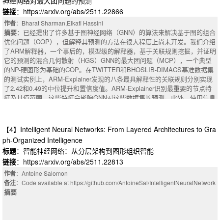
work that directly integrates GNSS pseudorange measurements with IMU
神经网络对最大团问题的预测
al excited-state methods, atomistic quantum solvers, and neural-network p
preintegration factors and incorporates the Barron loss, a general robust lo
链接
：https://arxiv.org/abs/2511.22866
redictors. Using QuantumChem-200K, we fine tune the open-source Qwen
ss function that unifies several m-estimators through a single tunable para
2.5-32B large language model to create a chemistry AI assistant capable
作者
：Bharat Sharman,Elkafi Hassini
meter. By adaptively down weighting unreliable GNSS measurements, our
of forward property prediction from SMILES. Benchmarking on 3000 unsee
摘要
：已经提出了许多基于图神经网络（GNN）的算法来解决基于图的组合
approach improves resilience positioning. The method is implemented in a
n molecules from VQM24 and ZINC20 demonstrates that domain-specific
优化问题（COP），但解释其预测的方法在很大程度上尚未开发。我们介绍
n extended GTSAM framework and evaluated on the UrbanNav dataset. T
fine-tuning significantly improves accuracy over GPT-4o, Llama-3.1-70B, a
了ARM解释器，一个事后的，模型级的解释器，基于关联规则挖掘，并证明
he proposed solution reduces positioning errors by up to 41% relative to st
nd the base Qwen2.5-32B model, particularly for TPA and ISC predictions
它的预测的混合几何散射（HGS）GNN的最大团问题（MCP），一个典型
andard FGO, and achieves even larger improvements over extended Kalm
central to photoinitiator design. QuantumChem-200K and the correspondin
的NP-硬图形为基础的COP。在TWITTER和BHOSLIB-DIMACS基准数据集
an filter (EKF) baselines in urban canyon environments. These results hig
g AI assistant together provide the first scalable platform for high-throughp
的测试实例上，ARM-Explainer发现的八条最具解释性的关联规则分别实现
hlight the benefits of Barron loss in enhancing the resilience of GNSS/IMU
ut, LLM-driven photoinitiator screening and accelerated discovery of photo
了2.42和0.49的中位提升和置信度值。ARM-Explainer识别最重要的节点特
-based navigation in urban and signal-compromised environments.
sensitive materials.
征及其值范围，这些特征会影响GNN对这些数据集的预测。此外，使用信息
节点特征增强GNN大大提高了其在MCP上的性能，在BHOSLIB-DIMACS数
据集的大型图上，最大团大小的中位数增加了22%（从29.5增加到36）。
摘要
：Numerous graph neural network (GNN)-based algorithms have been
【4】Intelligent Neural Networks: From Layered Architectures to Gra
proposed to solve graph-based combinatorial optimization problems (COP
ph-Organized Intelligence
s), but methods to explain their predictions remain largely undeveloped. W
标题
：智能神经网络：从分层架构到图形组织智能
e introduce ARM-Explainer, a post-hoc, model-level explainer based on as
链接
：https://arxiv.org/abs/2511.22813
sociation rule mining, and demonstrate it on the predictions of the hybrid g
eometric scattering (HGS) GNN for the maximum clique problem (MCP), a
作者
：Antoine Salomon
canonical NP-hard graph-based COP. The eight most explanatory associati
备注
：Code available at https://github.com/AntoineSal/IntelligentNeuralNetwork
on rules discovered by ARM-Explainer achieve high median lift and confid
摘要
ence values of 2.42 and 0.49, respectively, on test instances from the TW
ITTER and BHOSLIB-DIMACS benchmark datasets. ARM-Explainer identi
fies the most important node features, together with their value ranges, tha