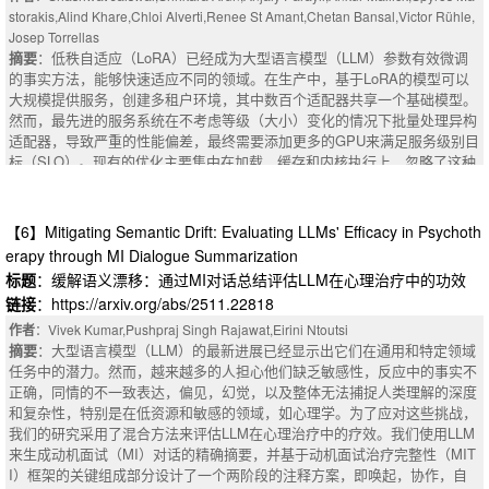
理。
storakis,Alind Khare,Chloi Alverti,Renee St Amant,Chetan Bansal,Victor Rühle,
摘要
：Large Reasoning Models (LRMs) achieve strong performance in ma
Josep Torrellas
thematics, code generation, and task planning, but their reliance on long c
摘要
：低秩自适应（LoRA）已经成为大型语言模型（LLM）参数有效微调
hains of verbose "thinking" tokens leads to high latency, redundancy, and i
的事实方法，能够快速适应不同的领域。在生产中，基于LoRA的模型可以
ncoherent reasoning paths. Inspired by the Language of Thought Hypothes
大规模提供服务，创建多租户环境，其中数百个适配器共享一个基础模型。
is, which posits that human reasoning operates over a symbolic, composit
然而，最先进的服务系统在不考虑等级（大小）变化的情况下批量处理异构
ional mental language called Mentalese, we introduce a framework that trai
适配器，导致严重的性能偏差，最终需要添加更多的GPU来满足服务级别目
：To interact effectively with humans in the real world, it is important for a
ns models to reason in a similarly compact style. Mentalese encodes abst
标（SLO）。现有的优化主要集中在加载、缓存和内核执行上，忽略了这种
gents to understand language that describes the dynamics of the environ
ract reasoning as ultra-compressed, structured tokens, enabling models to
异构性，导致GPU资源未得到充分利用。我们提出了LoRAServe，工作负载
ment--that is, how the environment behaves--rather than just task instructi
solve complex problems with far fewer steps. To improve both efficiency a
感知的动态适配器放置和路由框架，旨在驯服等级的LoRA服务的多样性。
ons specifying "what to do". Understanding this dynamics-descriptive lang
nd accuracy, we propose SHORTER LENGTH PREFERENCE OPTIMIZA
通过在GPU之间动态重新平衡适配器并利用GPU Direct RDMA进行远程访
【6】Mitigating Semantic Drift: Evaluating LLMs' Efficacy in Psychoth
uage is important for human-agent interaction and agent behavior. Recent
TION (SLPO), a reinforcement learning method that rewards concise soluti
问，LoRAServe可以在实际工作负载漂移的情况下最大限度地提高吞吐量并
erapy through MI Dialogue Summarization
work address this problem using a model-based approach: language is inc
ons that stay correct, while still allowing longer reasoning when needed. A
最大限度地减少尾部延迟。对X公司生产跟踪的评估表明，与最先进的系统
orporated into a world model, which is then used to learn a behavior policy.
标题
：缓解语义漂移：通过MI对话总结评估LLM在心理治疗中的功效
pplied to Mentalese-aligned models, SLPO yields significantly higher com
相比，LoRAServe的吞吐量提高了2倍，TTFT降低了9倍，同时在SLO约束
However, these existing methods either do not demonstrate policy generali
链接
：https://arxiv.org/abs/2511.22818
pression rates by enabling concise reasoning that preserves the benefits o
下使用的GPU减少了50%。
zation to unseen games or rely on limiting assumptions. For instance, ass
f detailed thinking without the computational overhead. Across benchmark
摘要
：Low-Rank Adaptation (LoRA) has become the de facto method for p
作者
：Vivek Kumar,Pushpraj Singh Rajawat,Eirini Ntoutsi
uming that the latency induced by inference-time planning is tolerable for t
s including AIME 2024 and 2025, MinervaMath, OlympiadBench, Math50
arameter-efficient fine-tuning of large language models (LLMs), enabling ra
摘要
：大型语言模型（LLM）的最新进展已经显示出它们在通用和特定领域
he target task or expert demonstrations are available. Expanding on this li
0, and AMC, our ORION models produce reasoning traces with 4-16x fewe
pid adaptation to diverse domains. In production, LoRA-based models are
任务中的潜力。然而，越来越多的人担心他们缺乏敏感性，反应中的事实不
ne of research, we focus on improving policy generalization from a langua
r tokens, achieve up to 5x lower inference latency, and reduce training cos
served at scale, creating multi-tenant environments with hundreds of adapt
正确，同情的不一致表达，偏见，幻觉，以及整体无法捕捉人类理解的深度
ge-conditioned world model while dropping these assumptions. We propos
ts by 7-9x relative to the DeepSeek R1 Distilled model, while maintaining 9
ers sharing a base model. However, state-of-the-art serving systems co-ba
和复杂性，特别是在低资源和敏感的领域，如心理学。为了应对这些挑战，
e a model-based reinforcement learning approach, where a language-condi
0-98% of its accuracy. ORION also surpasses Claude and ChatGPT-4o by
tch heterogeneous adapters without accounting for rank (size) variability, l
我们的研究采用了混合方法来评估LLM在心理治疗中的疗效。我们使用LLM
tioned world model is trained through interaction with the environment, and
up to 5% in accuracy while maintaining 2x compression. These results sh
eading to severe performance skew, which ultimately requires adding more
来生成动机面试（MI）对话的精确摘要，并基于动机面试治疗完整性（MIT
a policy is learned from this model--without planning or expert demonstrati
ow that Mentalese-style compressed reasoning offers a step toward huma
GPUs to satisfy service-level objectives (SLOs). Existing optimizations, fo
I）框架的关键组成部分设计了一个两阶段的注释方案，即唤起，协作，自
ons. Our method proposes Language-aware Encoder for Dreamer World M