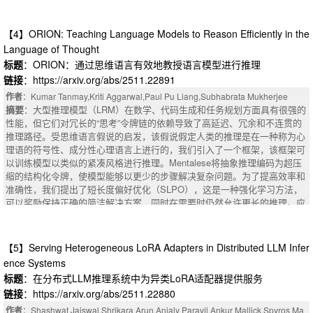
decomposing complex problems into modular subtasks. However, these fr
或者专家演示是可用的。在这条研究路线上，我们专注于从语言条件世界模
ameworks rely on sequential "plan--act--observe" loops, which introduce si
型中改进政策泛化，同时放弃这些假设。我们提出了一种基于模型的强化学
gnificant latency. Our work, Comp-LLM, addresses these challenges by int
习方法，通过与环境的交互来训练语言条件世界模型，并从该模型中学习策
【4】ORION: Teaching Language Models to Reason Efficiently in the
roducing a composable inference framework that enables cross-expert coll
略-无需规划或专家演示。我们的方法提出了基于DreamerV 3构建的Dreame
Language of Thought
aboration via an explicit sub-query dependency graph. Comp-LLM consists
r World Model（LED-WM）的智能编码器。LED-WM具有观察编码器，该观
标题
：ORION：通过思维语言有效地教授语言模型进行推理
of three components: (1) A Sub-query Generator that decomposes an inpu
察编码器使用注意力机制来显式地将语言描述接地到观察中的实体。我们表
链接
：https://arxiv.org/abs/2511.22891
t query, assigns each sub-query to an appropriate expert using embedding
明，与两种环境中的几种设置中的其他基线相比，使用LED-WM训练的策略
similarity, and constructs a dependency graph; (2) A Query Executor that
更有效地推广到由新的动态和语言描述的看不见的游戏：MESSENGER和
作者
：Kumar Tanmay,Kriti Aggarwal,Paul Pu Liang,Subhabrata Mukherjee
processes nodes in the graph and identifies opportunities for parallelism b
MESSENGER-WM。为了突出该策略如何在现实世界部署之前利用训练的
摘要
：大型推理模型（LRM）在数学、代码生成和任务规划方面具有很强的
ased on dependencies and resource constraints; and (3) A Response Aggr
世界模型，我们证明了该策略可以通过微调世界模型生成的合成测试轨迹来
性能，但它们对冗长的“思考”令牌链的依赖导致了高延迟、冗余和不连贯的
egator that synthesizes intermediate expert responses into a coherent fina
改进。
推理路径。受思维语言假说的启发，该假说假定人类的推理是在一种称为心
l answer. Across several benchmarks, Comp-LLM achieves up to 11.01%
摘要
理语的符号性、成分性心理语言上进行的，我们引入了一个框架，该框架可
accuracy improvement over monolithic LLMs of similar size, while offering
以训练模型以类似的紧凑风格进行推理。Mentalese将抽象推理编码为超压
1.67x--3.56x reduction in model size with no significant degradation relativ
缩的结构化令牌，使模型能够以更少的步骤解决复杂问题。为了提高效率和
e to the largest model in its family. Additionally, Comp-LLM provides 1.1x--
准确性，我们提出了短长度偏好优化（SLPO），这是一种强化学习方法，
1.7x latency improvement compared to sequential sub-query processing.
可以奖励保持正确的简洁解决方案，同时在需要时仍然允许更长的推理。应
用于Mentalese对齐的模型，SLPO通过实现简洁的推理，在没有计算开销
的情况下保留了详细思考的好处，从而产生了显著更高的压缩率。在包括AI
ME 2024和2025、MinervaMath、OlympiadBench、Math 500和AMC在内
【5】Serving Heterogeneous LoRA Adapters in Distributed LLM Infer
的基准测试中，我们的ORION模型生成的推理轨迹比DeepSeek R1 Distilled
ence Systems
模型减少了4- 16倍，推理延迟降低了5倍，训练成本降低了7- 9倍，同时保
标题
：在分布式LLM推理系统中为异类LoRA适配器提供服务
持了90-98%的准确率。ORION在保持2倍压缩的同时，精度也超过了Claude
链接
：https://arxiv.org/abs/2511.22880
和ChatGPT-4 o高达5%。这些结果表明，Mentalese风格的压缩推理向人类
认知效率迈进了一步，在不牺牲准确性的情况下实现了实时、经济高效的推
作者
：Shashwat Jaiswal,Shrikara Arun,Anjaly Parayil,Ankur Mallick,Spyros Ma