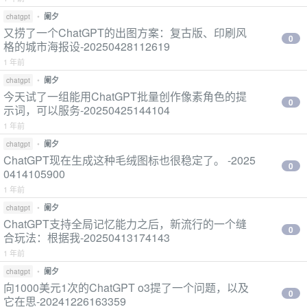
•
阑夕
chatgpt
又捞了一个ChatGPT的出图方案：复古版、印刷风
0
格的城市海报设-20250428112619
1 年前
•
阑夕
chatgpt
今天试了一组能用ChatGPT批量创作像素角色的提
0
示词，可以服务-20250425144104
1 年前
•
阑夕
chatgpt
ChatGPT现在生成这种毛绒图标也很稳定了。 -2025
0
0414105900
1 年前
•
阑夕
chatgpt
ChatGPT支持全局记忆能力之后，新流行的一个缝
0
合玩法：根据我-20250413174143
1 年前
•
阑夕
chatgpt
向1000美元1次的ChatGPT o3提了一个问题，以及
0
它在思-20241226163359