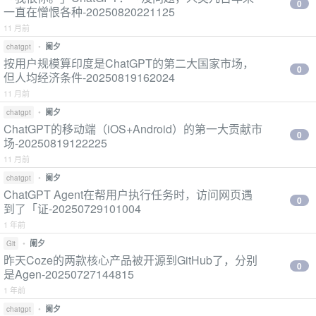
0
一直在憎恨各种-20250820221125
11 月前
•
阑夕
chatgpt
按用户规模算印度是ChatGPT的第二大国家市场，
0
但人均经济条件-20250819162024
11 月前
•
阑夕
chatgpt
ChatGPT的移动端（iOS+Android）的第一大贡献市
0
场-20250819122225
11 月前
•
阑夕
chatgpt
ChatGPT Agent在帮用户执行任务时，访问网页遇
0
到了「证-20250729101004
1 年前
•
阑夕
Git
昨天Coze的两款核心产品被开源到GitHub了，分别
0
是Agen-20250727144815
1 年前
•
阑夕
chatgpt