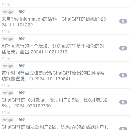
1 年前
•
阑夕
chatgpt
来自The Information的猛料：ChatGPT的训练好-20
0
241111101222
1 年前
•
阑夕
chatgpt
AI社区流行的一个玩法：让ChatGPT基于和你的对
0
话记录，画出-20241110211219
1 年前
•
阑夕
chatgpt
这个时间节点应该是配合ChatGPT新出的联网搜索
0
功能做宣发，O-20241101130841
1 年前
•
阑夕
chatgpt
ChatGPT的10月数据：周活用户2.5亿，比8月增加2
0
5%，-20241030122700
1 年前
•
阑夕
chatgpt
ChatGPT的周活跃用户2亿，Meta AI的周活跃用户1.
0