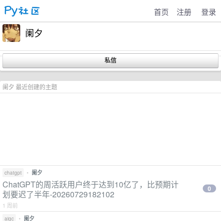
首页
注册
登录
阑夕
阑夕 最近创建的主题
•
阑夕
chatgpt
ChatGPT的周活跃用户终于达到10亿了，比预期计
0
划要迟了半年-20260729182102
1 周前
•
阑夕
aigc