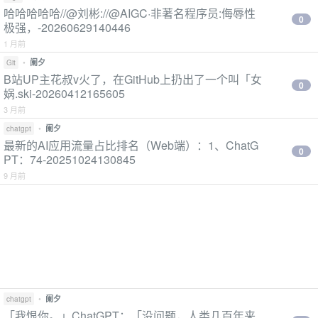
哈哈哈哈哈//@刘彬://@AIGC·非著名程序员:侮辱性
0
极强，-20260629140446
1 月前
•
阑夕
Git
B站UP主花叔v火了，在GitHub上扔出了一个叫「女
0
娲.ski-20260412165605
3 月前
•
阑夕
chatgpt
最新的AI应用流量占比排名（Web端）：1、ChatG
0
PT：74-20251024130845
9 月前
•
阑夕
chatgpt
「我恨你。」ChatGPT：「没问题，人类几百年来