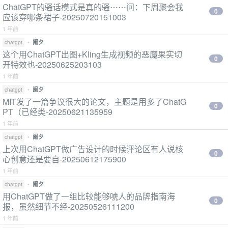
ChatGPT的骚话模式是真的骚⋯⋯问：下周聚会我
0
应该穿哪条裙子-20250720151003
1 年前
•
阑夕
chatgpt
这个用ChatGPT出图+Kling生成视频的恶魔果实切
0
开特效也-20250625203103
1 年前
•
阑夕
chatgpt
MIT发了一篇争议很大的论文，主题是用多了ChatG
0
PT（已经类-20250621135959
1 年前
•
阑夕
chatgpt
上次用ChatGPT做广告设计的时候评论区有人说核
0
心创意还是要自-20250612175900
1 年前
•
阑夕
chatgpt
用ChatGPT做了一组比较能够唬人的品牌指南海
0
报，虽然细节不经-20250526111200
1 年前