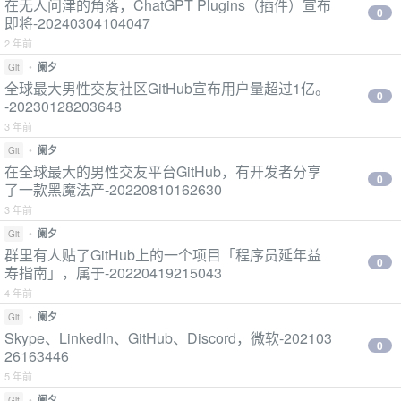
在无人问津的角落，ChatGPT Plugins（插件）宣布
0
即将-20240304104047
2 年前
•
阑夕
Git
全球最大男性交友社区GitHub宣布用户量超过1亿。
0
-20230128203648
3 年前
•
阑夕
Git
在全球最大的男性交友平台GitHub，有开发者分享
0
了一款黑魔法产-20220810162630
3 年前
•
阑夕
Git
群里有人贴了GitHub上的一个项目「程序员延年益
0
寿指南」，属于-20220419215043
4 年前
•
阑夕
Git
Skype、LinkedIn、GitHub、Discord，微软-202103
0
26163446
5 年前
•
阑夕
Git