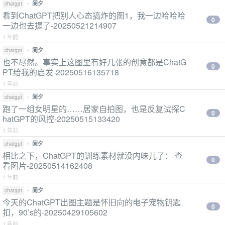
•
阑夕
chatgpt
看到ChatGPT把别人心态搞炸的图1，我一边哈哈哈
0
一边也去提了-20250521214907
1 年前
•
阑夕
chatgpt
也不尽然。事实上这图里有好几张的创意都是ChatG
0
PT给我的启发-20250516135718
1 年前
•
阑夕
chatgpt
跑了一组女明星的……居家自拍图，也是反复试探C
0
hatGPT的风控-20250515133420
1 年前
•
阑夕
chatgpt
相比之下，ChatGPT的训练素材就没内味儿了： 查
0
看图片-20250514162408
1 年前
•
阑夕
chatgpt
今天的ChatGPT出图主题是怀旧向的电子宠物钥匙
0
扣，90’s的-20250429105602
1 年前