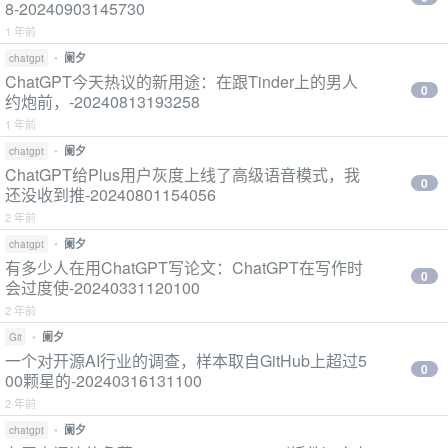
8-20240903145730
1 年前
•
阑夕
chatgpt
ChatGPT今天热议的新用途：在跟Tinder上的男人
0
约炮前，-20240813193258
1 年前
•
阑夕
chatgpt
ChatGPT给Plus用户灰度上线了高级语音模式，我
0
还没收到推-20240801154056
2 年前
•
阑夕
chatgpt
有多少人在用ChatGPT写论文：ChatGPT在写作时
0
会过度使-20240331120100
2 年前
•
阑夕
Git
一个对开源AI行业的调查，样本取自GitHub上超过5
0
00颗星的-20240316131100
2 年前
•
阑夕
chatgpt