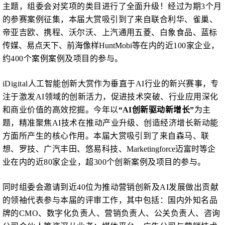
主题，组委会对奖项的类目进行了全面升级！经过为期3个月
的参赛案例征集，本届大赏吸引到了来自联合利华、雀巢、
帝亚吉欧、携程、沃尔沃、上汽通用五菱、白象食品、
蓝标
传媒、易点天下、前海像样
HuntMobi
等在内的近
100家企业，
约400个案例案例及项目的参与。
iDigital人工智能创新大赏作为垂直于AI行业的新兴赛事，专
注于激发AI领域的创新活力，促进技术突破、行业应用深化
和商业价值的高效挖掘。今年以
“AI创新驱动新增长”
为主
题，精准聚焦
AI技术在推动产业升级、创造经济增长新动能
方面所产生的核心作用。本届大赏吸引到了来自森马、联
想、罗技、广汽丰田、悠易科技、
Marketingforce迈富时
等企
业在内的近
80家企业，超300个创新案例及项目的参与。
同时组委会邀请到近
40位为推动营销创新及AI发展做出贡献
的领袖代表参与本届的评审工作，其中包括：国内外知名品
牌的CMO、数字化负责人、营销负责人、公关负责人、咨询