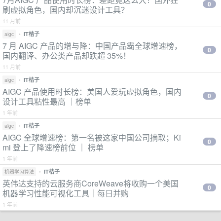
0
刷虚拟角色，国内却沉迷设计工具？
11 月前
•
IT桔子
aigc
7 月 AIGC 产品的增与降：中国产品霸全球增速榜，
0
国内翻译、办公类产品却跌超 35%！
11 月前
•
IT桔子
aigc
AIGC 产品使用时长榜：美国人爱玩虚拟角色，国内
0
设计工具粘性最高 ｜榜单
1 年前
•
IT桔子
aigc
AIGC 全球增速榜：第一名被这家中国公司摘取；Ki
0
mi 登上了降速榜前位 ｜ 榜单
1 年前
•
IT桔子
机器学习算法
英伟达支持的云服务商CoreWeave将收购一个美国
0
机器学习性能可视化工具｜每日并购
1 年前