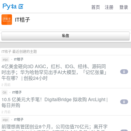
首页
注册
登录
IT桔子
IT桔子 最近创建的主题
•
IT桔子
aigc
4亿美金砸向3D AIGC，红杉、IDG、经纬、源码同
时出手；华为哈勃罕见出手AI大模型，「记忆张量」
0
牛在哪？ | 创投24小时
2 周前
•
IT桔子
Git
10.5 亿美元大手笔！DigitalBridge 拟收购 ArcLight |
0
每日并购
2 月前
•
IT桔子
aigc
前理想高管团创业8个月，公司估值70亿元；离开字