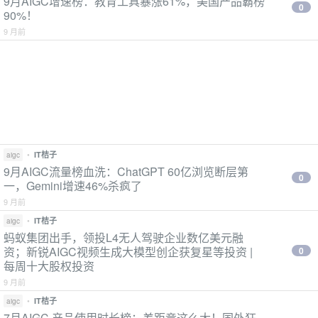
9月AIGC增速榜：教育工具暴涨61%，美国产品霸榜
0
90%！
9 月前
•
IT桔子
aigc
9月AIGC流量榜血洗：ChatGPT 60亿浏览断层第
0
一，Gemini增速46%杀疯了
9 月前
•
IT桔子
aigc
蚂蚁集团出手，领投L4无人驾驶企业数亿美元融
资；新锐AIGC视频生成大模型创企获复星等投资 |
0
每周十大股权投资
9 月前
•
IT桔子
aigc
7月AIGC 产品使用时长榜：差距竟这么大！国外狂