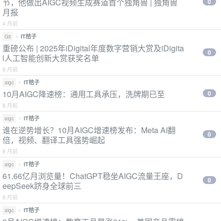
节，他做出AIGC视频生成赛道首个独角兽 | 独角兽
0
月报
4 月前
•
IT桔子
Git
重磅公布 | 2025年iDigital年度数字营销大赏及iDigita
0
l人工智能创新大赏获奖名单
8 月前
•
IT桔子
aigc
10月AIGC降速榜：通用工具承压，洗牌期已至
0
8 月前
•
IT桔子
aigc
谁在逆势增长？10月AIGC增速榜发布：Meta AI翻
0
倍，视频、翻译工具强势崛起
8 月前
•
IT桔子
aigc
61.66亿月浏览量！ChatGPT稳坐AIGC流量王座，D
0
eepSeek跻身全球前三
8 月前
•
IT桔子
aigc