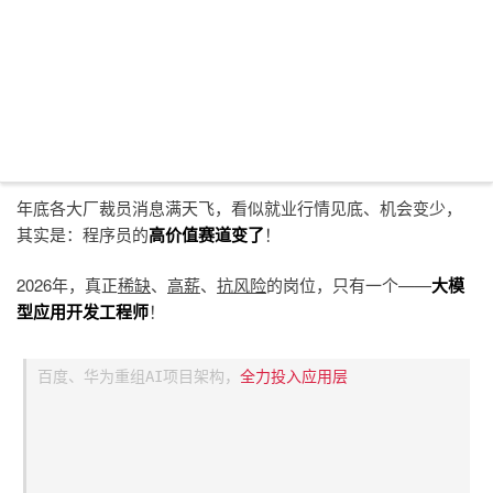
年底各大厂裁员消息满天飞，看似就业行情见底、机会变少，
其实是：程序员的
高价值赛道变了
！
2026年，真正
稀缺
、
高薪
、
抗风险
的岗位，只有一个——
大模
型应用开发工程师
！
百度、华为重组AI项目架构，
全力投入应用层