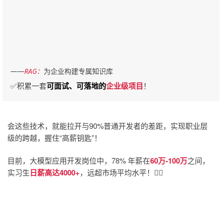
——
RAG：
为企业构建专属知识库
✅积累一套
可面试、可落地
的
企业级项目
！
会这些技术，就能拉开与90%普通开发者的差距，实现职业层
级的跨越，握住“高薪钥匙”！
目前，大模型应用开发岗位中，78% 年薪在
60万-100万
之间，
实习生
日薪高达4000+
，远超市场平均水平！👇🏻