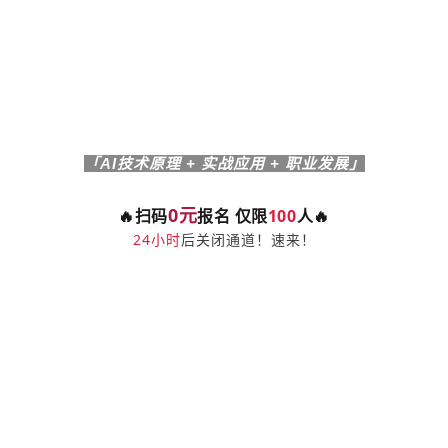
「AI技术原理 + 实战应用 + 职业发展
」
0元
🔥扫码
报名 仅限
100
人
🔥
24小时
后关闭通道！速来！