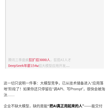
腾讯三季度疯
狂扩招3000人
，狂揽AI人才
DeepSeek年
薪154w
招大模型应用开发……
这一切只说明一件事：大模型竞争，已从技术储备进入“应用落
地”阶段了！如果你还只停留在“调API、写Prompt”，很快会被淘
汰……
企业不缺大模型，
缺的是能
“把AI真正用起来的人”
——能交付