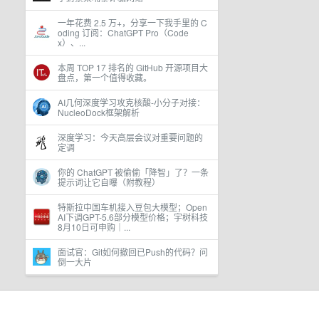
一年花费 2.5 万+，分享一下我手里的 C
oding 订阅：ChatGPT Pro（Code
x）、...
本周 TOP 17 排名的 GitHub 开源项目大
盘点，第一个值得收藏。
AI几何深度学习攻克核酸-小分子对接：
NucleoDock框架解析
深度学习：今天高层会议对重要问题的
定调
你的 ChatGPT 被偷偷「降智」了？一条
提示词让它自曝（附教程）
特斯拉中国车机接入豆包大模型；Open
AI下调GPT-5.6部分模型价格；宇树科技
8月10日可申购｜...
面试官：Git如何撤回已Push的代码？问
倒一大片