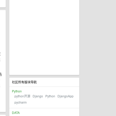
在
及
告
外
社区所有版块导航
送
Python
python开源
Django
Python
DjangoApp
pycharm
DATA