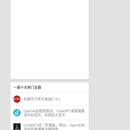
一周十大热门主题
机器学习学术速递[7.31]
OpenAI总裁放狠话：ChatGPT桌面端要
消灭标签页，年底前大变天
ChatGPT成「杀猪盘」帮凶，OpenAI出
手封禁柬埔寨诈骗网络