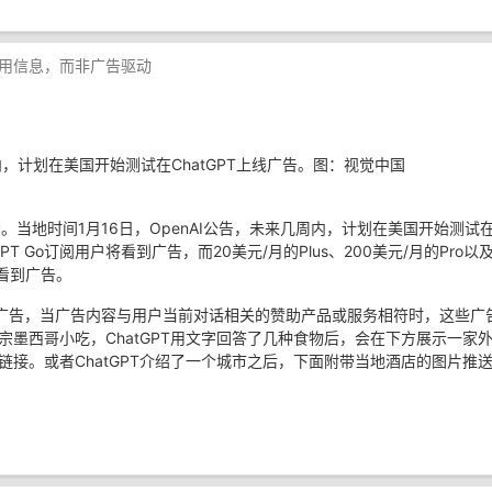
观有用信息，而非广告驱动
周内，计划在美国开始测试在ChatGPT上线广告。图：视觉中国
步。当地时间1月16日，OpenAI公告，未来几周内，计划在美国开始测试
GPT Go订阅用户将看到广告，而20美元/月的Plus、200美元/月的Pro以
不会看到广告。
展示广告，当广告内容与用户当前对话相关的赞助产品或服务相符时，这些广
墨西哥小吃，ChatGPT用文字回答了几种食物后，会在下方展示一家
接。或者ChatGPT介绍了一个城市之后，下面附带当地酒店的图片推