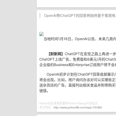
OpenAI称ChatGPT的回答将始终基于客
当地时间1月16日，OpenAI公告，未来几
【财新网】
ChatGPT在变现之路上再进一
ChatGPT上线广告，免费版和8美元/月的Chat
企业级的Business和Enterprise订阅用户将
OpenAI初步计划在ChatGPT回答底部
将会出现。比如，用户询问办派对可以买哪些正宗
送杂货店的广告，直接列出相关食品并附带购买链
链接。
Python社区是高质量的Python/Django开发社区
本文地址：
http://www.python88.com/topic/191860