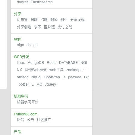
docker
Elasticsearch
分享
问与答
闲聊
招聘
翻译
创业
分享发现
分享创造
求职
区块链
支付之战
aigc
aigc
chatgpt
WEB开发
linux
MongoDB
Redis
DATABASE
NGI
NX
其他Web框架
web工具
zookeeper
t
ornado
NoSql
Bootstrap
js
peewee
Git
bottle
IE
MQ
Jquery
机器学习
机器学习算法
Python88.com
反馈
公告
社区推广
产品