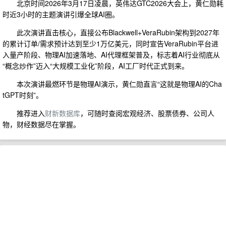
北京时间2026年3月17日凌晨，英伟达GTC2026大会上，黄仁勋耗
时近3小时的主题演讲引爆全球AI圈。
此次演讲直击核心，直接公布Blackwell+VeraRubin架构到2027年
的累计订单/需求预计达到至少1万亿美元，同时宣告VeraRubin平台进
入量产阶段、物理AI加速落地、AI代理框架普及，标志着AI行业彻底从
“概念炒作”迈入“大规模工业化”阶段，AI工厂时代正式到来。
本次演讲最燃环节是物理AI演示，黄仁勋直言“这就是物理AI的Cha
tGPT时刻”。
推荐进入
财新数据库
，可随时查阅宏观经济、股票债券、公司人
物，财经数据尽在掌握。