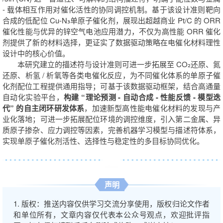
- 载体相互作用对催化活性的协同调控机制。基于该设计准则靶向
合成的低配位 Cu-N₃单原子催化剂，展现出超越商业 Pt/C 的 ORR
催化性能与优异的锌空气电池应用潜力，不仅为高性能 ORR 催化
剂提供了新的材料选择，更证实了数据驱动策略在电催化材料理性
设计中的核心价值。
本研究建立的描述符与设计准则可进一步拓展至 CO₂还原、氮
还原、析氢 / 析氧等各类电催化反应，为不同催化体系的单原子催
化剂配位工程提供通用指导；可基于该数据驱动框架，结合高通量
自动化实验平台，
构建 “理论预测 - 自动合成 - 性能反馈 - 模型迭
代” 的自主闭环研发体系
，加速新型高性能电催化材料的发现与产
业化落地；可进一步拓展配位环境的调控维度，引入第二金属、异
质原子掺杂、应力调控等因素，完善机器学习模型与描述符体系，
实现单原子催化剂活性、选择性与稳定性的多目标协同优化。
声明
1. 版权：推送内容仅供学习交流分享使用，版权归论文作者
和单位所有，文章内容仅代表本公众号观点，欢迎批评指