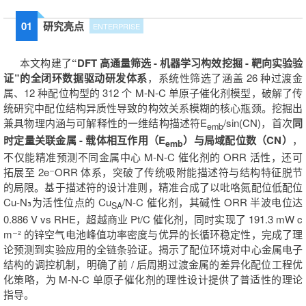
01
研究亮点
ENTERPRISE
本文构建了
“DFT 高通量筛选 - 机器学习构效挖掘 - 靶向实验验
证”的全闭环数据驱动研发体系
，系统性筛选了涵盖 26 种过渡金
属、12 种配位构型的 312 个 M-N-C 单原子催化剂模型，破解了传
统研究中配位结构异质性导致的构效关系模糊的核心瓶颈。挖掘出
兼具物理内涵与可解释性的一维结构描述符E
/sin(CN)，首次
同
emb
时定量关联金属 - 载体相互作用（E
）与局域配位数（CN）
，
emb
不仅能精准预测不同金属中心 M-N-C 催化剂的 ORR 活性，还可
拓展至 2e⁻ORR 体系，突破了传统吸附能描述符与结构特征脱节
的局限。基于描述符的设计准则，精准合成了以吡咯氮配位低配位
Cu-N₃为活性位点的 Cu
/N-C 催化剂，其碱性 ORR 半波电位达
SA
0.886 V vs RHE，超越商业 Pt/C 催化剂，同时实现了 191.3 mW c
m⁻² 的锌空气电池峰值功率密度与优异的长循环稳定性，完成了理
论预测到实验应用的全链条验证。揭示了配位环境对中心金属电子
结构的调控机制，明确了前 / 后周期过渡金属的差异化配位工程优
化策略，为 M-N-C 单原子催化剂的理性设计提供了普适性的理论
指导。