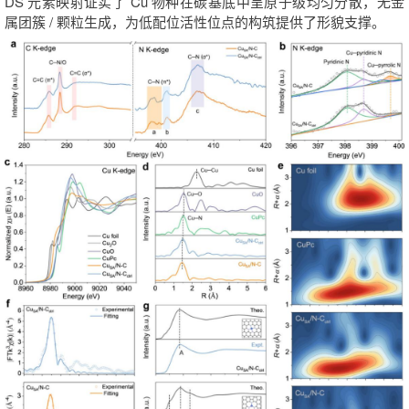
DS 元素映射证实了 Cu 物种在碳基底中呈原子级均匀分散，无金
属团簇 / 颗粒生成，为低配位活性位点的构筑提供了形貌支撑。