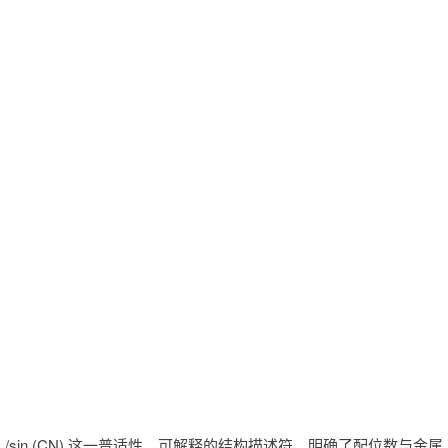
/sin (CN) 这一普适性、可解释的结构描述符，明确了配位数与金属