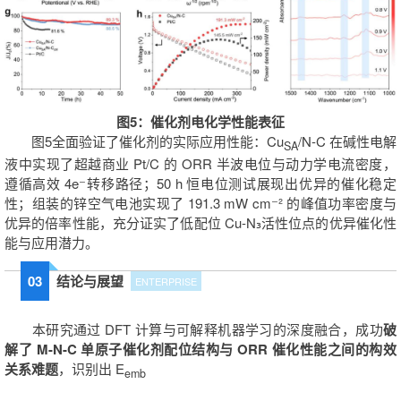
图5：催化剂电化学性能表征
图5全面验证了催化剂的实际应用性能：Cu
/N-C 在碱性电解
SA
液中实现了超越商业 Pt/C 的 ORR 半波电位与动力学电流密度，
遵循高效 4e⁻转移路径；50 h 恒电位测试展现出优异的催化稳定
性；组装的锌空气电池实现了 191.3 mW cm⁻² 的峰值功率密度与
优异的倍率性能，充分证实了低配位 Cu-N₃活性位点的优异催化性
能与应用潜力。
03
结论与展望
ENTERPRISE
本研究通过 DFT 计算与可解释机器学习的深度融合，成功
破
解了 M-N-C 单原子催化剂配位结构与 ORR 催化性能之间的构效
关系难题
，识别出 E
emb