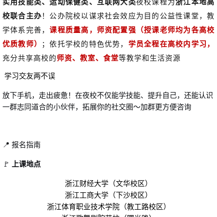
实用技能类、运动保健类、互联网大类
夜校课程为
浙江本地高
校联合
主办
！公办院校以谋求社会效应为目的公益性课堂，教
学体系完善，
课程质量高，师资配置强（授课老师均为各高校
优质教师）
；依托学校的特色优势，
学员全程在高校内学习，
充分共享高校的
师资、教室、食堂
等教学和生活资源
学习交友两不误
放下手机，走出疲惫！在夜校不仅能学技能、提升自己，还能认识
一群志同道合的小伙伴，拓展你的社交圈～加群更方便咨询
📍 报名指南
🚩
上课地点
浙江财经大学（文华校区）
浙江工商大学（下沙校区）
浙江体育职业技术学院（教工路校区）