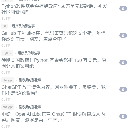
Python软件基金会拒绝政府150万美元拨款后，引发
0
社区“捐赠潮”
8 月前
•
程序员的那些事
Git
GitHub 工程师揭底：代码审查常犯这 5 个错，难怪
0
你改到崩溃！网友：差点全中了
9 月前
•
程序员的那些事
Python
硬刚美国政府！Python 基金会怒拒 150 万美元，原
0
因让人拍案叫绝
9 月前
•
程序员的那些事
chatgpt
ChatGPT 放开情色内容，网友吵翻了。奥特曼：我
0
们不是“道德警察”
9 月前
•
程序员的那些事
chatgpt
重磅！OpenAI 山姆官宣 ChatGPT 很快解锁成人内
0
容。网友：涩涩是第一生产力
9 月前