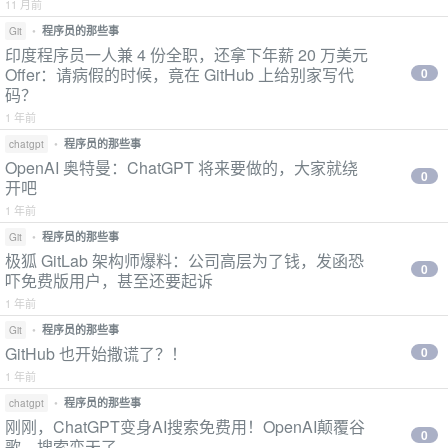
11 月前
•
程序员的那些事
Git
印度程序员一人兼 4 份全职，还拿下年薪 20 万美元
Offer：请病假的时候，竟在 GitHub 上给别家写代
0
码？
1 年前
•
程序员的那些事
chatgpt
OpenAI 奥特曼：ChatGPT 将来要做的，大家就绕
0
开吧
1 年前
•
程序员的那些事
Git
极狐 GitLab 架构师爆料：公司高层为了钱，发函恐
0
吓免费版用户，甚至还要起诉
1 年前
•
程序员的那些事
Git
GitHub 也开始撒谎了？！
0
1 年前
•
程序员的那些事
chatgpt
刚刚，ChatGPT变身AI搜索免费用！OpenAI颠覆谷
0
歌，搜索变天了