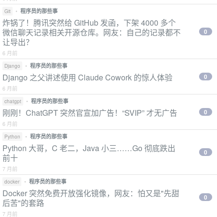
•
程序员的那些事
Git
炸锅了！腾讯突然给 GitHub 发函，下架 4000 多个
微信聊天记录相关开源仓库。网友：自己的记录都不
0
让导出？
6 月前
•
程序员的那些事
Django
Django 之父讲述使用 Claude Cowork 的惊人体验
0
6 月前
•
程序员的那些事
chatgpt
刚刚！ChatGPT 突然官宣加广告！“SVIP” 才无广告
0
6 月前
•
程序员的那些事
Python
Python 大哥，C 老二，Java 小三……Go 彻底跌出
0
前十
7 月前
•
程序员的那些事
docker
Docker 突然免费开放强化镜像，网友：怕又是"先甜
0
后苦"的套路
7 月前