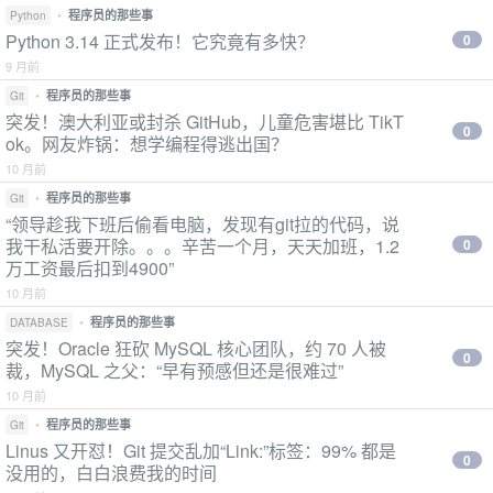
•
程序员的那些事
Python
Python 3.14 正式发布！它究竟有多快？
0
9 月前
•
程序员的那些事
Git
突发！澳大利亚或封杀 GitHub，儿童危害堪比 TikT
0
ok。网友炸锅：想学编程得逃出国？
10 月前
•
程序员的那些事
Git
“领导趁我下班后偷看电脑，发现有git拉的代码，说
我干私活要开除。。。辛苦一个月，天天加班，1.2
0
万工资最后扣到4900”
10 月前
•
程序员的那些事
DATABASE
突发！Oracle 狂砍 MySQL 核心团队，约 70 人被
0
裁，MySQL 之父：“早有预感但还是很难过”
10 月前
•
程序员的那些事
Git
Linus 又开怼！Git 提交乱加“Link:”标签：99% 都是
0
没用的，白白浪费我的时间