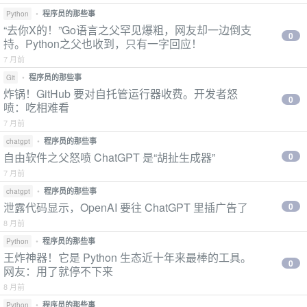
•
程序员的那些事
Python
“去你X的！”Go语言之父罕见爆粗，网友却一边倒支
0
持。Python之父也收到，只有一字回应！
7 月前
•
程序员的那些事
Git
炸锅！GitHub 要对自托管运行器收费。开发者怒
0
喷：吃相难看
7 月前
•
程序员的那些事
chatgpt
自由软件之父怒喷 ChatGPT 是“胡扯生成器”
0
7 月前
•
程序员的那些事
chatgpt
泄露代码显示，OpenAI 要往 ChatGPT 里插广告了
0
8 月前
•
程序员的那些事
Python
王炸神器！它是 Python 生态近十年来最棒的工具。
0
网友：用了就停不下来
8 月前
•
程序员的那些事
Python