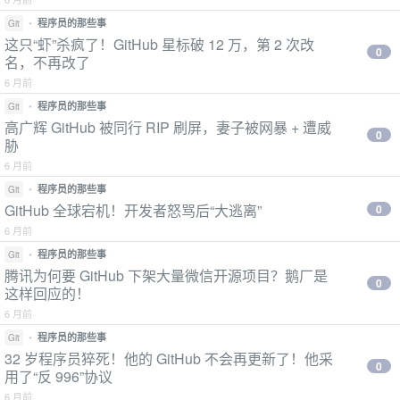
•
程序员的那些事
Git
这只“虾”杀疯了！GitHub 星标破 12 万，第 2 次改
0
名，不再改了
6 月前
•
程序员的那些事
Git
高广辉 GitHub 被同行 RIP 刷屏，妻子被网暴 + 遭威
0
胁
6 月前
•
程序员的那些事
Git
GitHub 全球宕机！开发者怒骂后“大逃离”
0
6 月前
•
程序员的那些事
Git
腾讯为何要 GitHub 下架大量微信开源项目？鹅厂是
0
这样回应的！
6 月前
•
程序员的那些事
Git
32 岁程序员猝死！他的 GitHub 不会再更新了！他采
0
用了“反 996”协议
6 月前