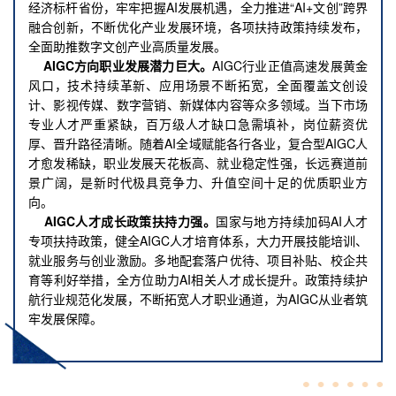
经济标杆省份，牢牢把握AI发展机遇，全力推进“
AI+文创
”跨界
融合创新，不断优化产业发展环境，各项扶持政策持续发布，
全面助推数字文创产业高质量发展。
AIGC方向职业发展潜力巨大。
AIGC行业正值高速发展黄金
风口，技术持续革新、应用场景不断拓宽，全面覆盖文创设
计、影视传媒、数字营销、新媒体内容等众多领域。当下市场
专业人才严重紧缺，百万级人才缺口急需填补，岗位薪资优
厚、晋升路径清晰。随着AI全域赋能各行各业，复合型AIGC人
才愈发稀缺，职业发展天花板高、就业稳定性强，长远赛道前
景广阔，是新时代极具竞争力、升值空间十足的优质职业方
向。
AIGC人才成长政策扶持力强。
国家与地方持续加码AI人才
专项扶持政策，健全AIGC人才培育体系，大力开展技能培训、
就业服务与创业激励。多地配套落户优待、项目补贴、校企共
育等利好举措，全方位助力AI相关人才成长提升。政策持续护
航行业规范化发展，不断拓宽人才职业通道，为AIGC从业者筑
牢发展保障。