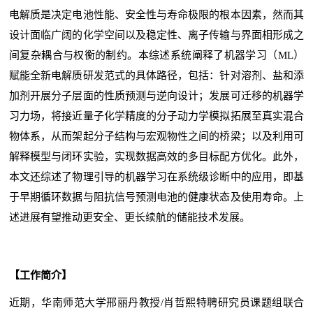
电解质是决定电池性能、安全性与寿命极限的根本因素，然而其
设计面临广阔的化学空间以及稳定性、离子传输与界面相形成之
间复杂耦合与权衡的制约。本综述系统阐释了机器学习（ML）
赋能全新电解质研发范式的具体路径，包括：针对溶剂、盐和添
加剂开展分子层面的性质预测与逆向设计；发展可迁移的机器学
习力场，将接近量子化学精度的分子动力学模拟拓展至真实混合
物体系，从而架起分子结构与宏观物性之间的桥梁；以及利用可
解释模型与闭环实验，实现数据高效的多目标配方优化。此外，
本文还综述了物理引导的机器学习在系统级诊断中的应用，即基
于早期循环数据与阻抗信号预测电池的健康状态及使用寿命。上
述进展有望推动更安全、更长续航的储能技术发展。
【工作简介】
近期，华南师范大学邢丽丹教授/肖哲熙特聘研究员课题组联合