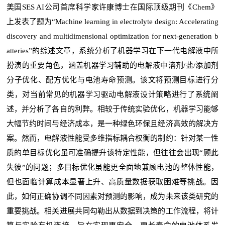
美国SES AI公司首席科学家许康博士在国际顶级期刊《Chem》
上发表了题为“Machine learning in electrolyte design: Accelerating
discovery and multidimensional optimization for next-generation b
atteries”的综述文章，系统分析了机器学习在下一代电解液中所
扮演的重要角色，涵盖机器学习辅助的电解液中溶剂/盐/添加剂
分子优化、配方优化与电池寿命预测。该文将预测目标进行分
类，对当前常见的机器学习驱动电解液设计策略进行了系统阐
述，并分析了各自的利弊。相较于传统实验优化，机器学习能够
大幅节约时间与经济成本，是一种绿色环保且经济高效的解决方
案。然而，电解液性能受多维指标耦合权衡的制约：针对某一性
质的单目标优化虽可准确提升该特定性能，但往往会出现“顾此
失彼”的问题；多目标优化虽能更全面地兼顾电池的整体性能，
但也面临计算成本显著上升、高质量数据获取困难等挑战。因
此，如何正确协调不同因素对预测的影响，成为未来该类研究的
重要挑战。相关进展共同勾勒出从数据到决策的工作流程，将计