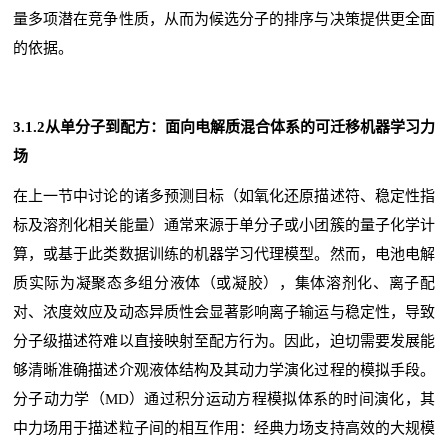
量多项潜在竞争性质，从而为候选分子的排序与决策提供更全面
的依据。
3.1.2从单分子到配方：面向电解质混合体系的可迁移机器学习力
场
在上一节中讨论的诸多预测目标（如氧化还原描述符、稳定性指
标及溶剂化相关能量）通常来源于单分子或小团簇的量子化学计
算，或基于此类数据训练的机器学习代理模型。然而，电池电解
质实际为凝聚态多组分液体（或凝胶），集体溶剂化、离子配
对、浓度效应及动态异质性会显著影响离子输运与稳定性，导致
分子级描述符难以直接映射至配方行为。因此，迫切需要发展能
够清晰准确描述介观液体结构及其动力学演化过程的模拟手段。
分子动力学（MD）通过积分运动方程模拟体系的时间演化，其
中力场用于描述粒子间的相互作用：经典力场支持高效的大规模