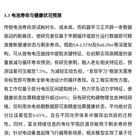
3.3 电池寿命与健康状况预测
传统电池寿命测试耗时长、成本高，而机器学习正开辟一条数据
驱动的新路径，使研究者仅基于早期循环或部分运行数据即可精
准推断健康状态与剩余寿命。借助SA-LSTM及BatLiNet等深度架
构，可从放电电压曲线中提取关键特征，在初期实现高精度的容
量衰减与循环寿命预测；有研究表明，融入老化相关特征后，预
测误差可压缩至7.5%。为减轻实验负担，“发现学习”框架无需寿
命标签即可推断全新电池设计的循环表现。在工程实用性方面，
有工作仅基于部分电压区间提取统计、热力学及动力学特征，使
健康状态估算精度提升超过60%；另有研究构建物理信息神经网
络，仅利用充电前期数据即可高精度估算健康状态，平均绝对百
分比误差低至0.65%，且在不同化学体系中展现出优良的迁移
性。同时，富含频域信息的电化学阻抗谱亦被用于剩余寿命预
测；针对电动垂直起降飞行器等新场景，相关模型实现了基于任