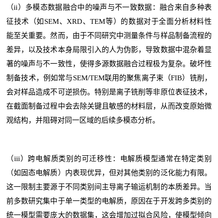
（ii）多模态数据融合中的噪声与不一致数据：融合来自多种表
征技术（如SEM、XRD、TEM等）的数据对于全面分析材料性
能至关重要。然而，由于不同研究中测量条件与样品制备流程的
差异，以及技术本身局限引入的人为伪影，导致数据中混杂着显
著的噪声与不一致性，使得多源数据融合过程极为复杂。破坏性
制备技术，例如常与SEM/TEM联用的聚焦离子束（FIB）铣削，
会对样品造成不可逆损伤。特别是离子铣削等非原位表征技术，
在截面制备过程中会去除关键且敏感的材料层，从而改变原始微
观结构，并阻碍对同一区域的后续多模态分析。
（iii）跨电解质类别的可迁移性：电解质模型通常在特定类别
（如固态电解质）内表现优异，但对其他类别的泛化能力有限。
这一限制主要源于不同类别间主导离子输运机制的本质差异。当
前多数研究集中于单一类型的电解质，原因在于开发跨多类别的
统一模型需要庞大的数据集，这会增加过拟合风险，使模型倾向