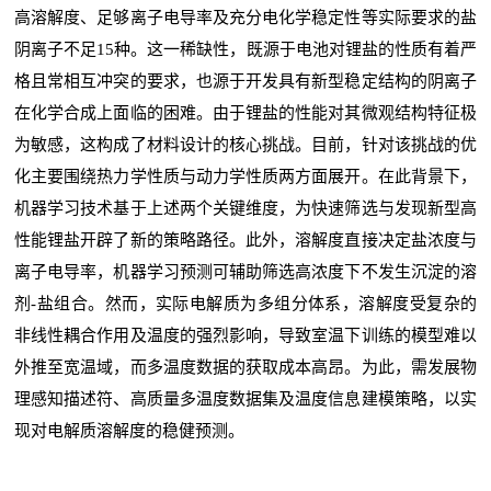
高溶解度、足够离子电导率及充分电化学稳定性等实际要求的盐
阴离子不足15种。这一稀缺性，既源于电池对锂盐的性质有着严
格且常相互冲突的要求，也源于开发具有新型稳定结构的阴离子
在化学合成上面临的困难。由于锂盐的性能对其微观结构特征极
为敏感，这构成了材料设计的核心挑战。目前，针对该挑战的优
化主要围绕热力学性质与动力学性质两方面展开。在此背景下，
机器学习技术基于上述两个关键维度，为快速筛选与发现新型高
性能锂盐开辟了新的策略路径。此外，溶解度直接决定盐浓度与
离子电导率，机器学习预测可辅助筛选高浓度下不发生沉淀的溶
剂-盐组合。然而，实际电解质为多组分体系，溶解度受复杂的
非线性耦合作用及温度的强烈影响，导致室温下训练的模型难以
外推至宽温域，而多温度数据的获取成本高昂。为此，需发展物
理感知描述符、高质量多温度数据集及温度信息建模策略，以实
现对电解质溶解度的稳健预测。