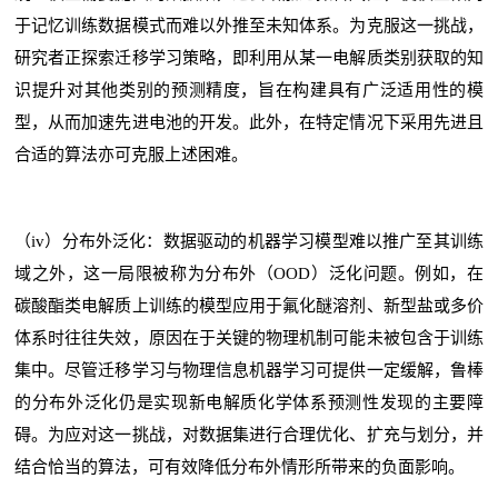
于记忆训练数据模式而难以外推至未知体系。为克服这一挑战，
研究者正探索迁移学习策略，即利用从某一电解质类别获取的知
识提升对其他类别的预测精度，旨在构建具有广泛适用性的模
型，从而加速先进电池的开发。此外，在特定情况下采用先进且
合适的算法亦可克服上述困难。
（iv）分布外泛化：数据驱动的机器学习模型难以推广至其训练
域之外，这一局限被称为分布外（OOD）泛化问题。例如，在
碳酸酯类电解质上训练的模型应用于氟化醚溶剂、新型盐或多价
体系时往往失效，原因在于关键的物理机制可能未被包含于训练
集中。尽管迁移学习与物理信息机器学习可提供一定缓解，鲁棒
的分布外泛化仍是实现新电解质化学体系预测性发现的主要障
碍。为应对这一挑战，对数据集进行合理优化、扩充与划分，并
结合恰当的算法，可有效降低分布外情形所带来的负面影响。