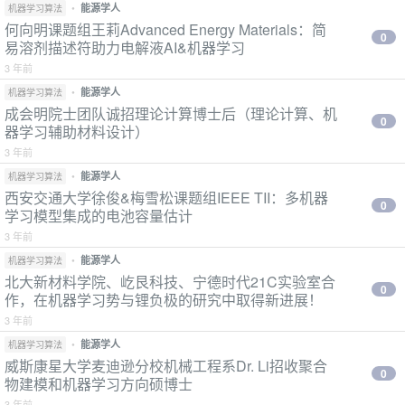
•
能源学人
机器学习算法
何向明课题组王莉Advanced Energy Materials：简
0
易溶剂描述符助力电解液AI&机器学习
3 年前
•
能源学人
机器学习算法
​成会明院士团队诚招理论计算博士后（理论计算、机
0
器学习辅助材料设计）
3 年前
•
能源学人
机器学习算法
​西安交通大学徐俊&梅雪松课题组IEEE TII：多机器
0
学习模型集成的电池容量估计
3 年前
•
能源学人
机器学习算法
北大新材料学院、屹艮科技、宁德时代21C实验室合
0
作，在机器学习势与锂负极的研究中取得新进展！
3 年前
•
能源学人
机器学习算法
​威斯康星大学麦迪逊分校机械工程系Dr. Li招收聚合
0
物建模和机器学习方向硕博士
3 年前