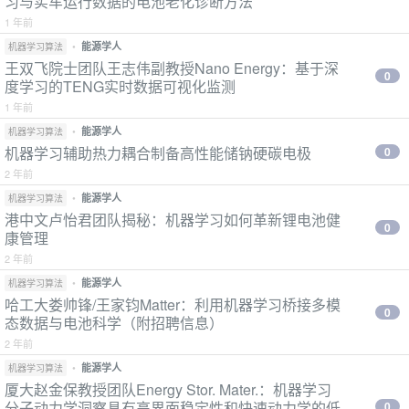
习与实车运行数据的电池老化诊断方法
1 年前
•
能源学人
机器学习算法
王双飞院士团队王志伟副教授Nano Energy：基于深
0
度学习的TENG实时数据可视化监测
1 年前
•
能源学人
机器学习算法
机器学习辅助热力耦合制备高性能储钠硬碳电极
0
2 年前
•
能源学人
机器学习算法
港中文卢怡君团队揭秘：机器学习如何革新锂电池健
0
康管理
2 年前
•
能源学人
机器学习算法
哈工大娄帅锋/王家钧Matter：利用机器学习桥接多模
0
态数据与电池科学（附招聘信息）
2 年前
•
能源学人
机器学习算法
厦大赵金保教授团队Energy Stor. Mater.：机器学习
分子动力学洞察具有高界面稳定性和快速动力学的低
0