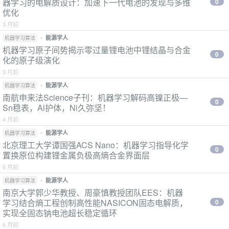
器学习的电解质设计：加速下一代电池的发现与多维
0
优化
3 月前
•
能源学人
机器学习算法
机器学习原子间势揭示零过量锂电池中锂结晶与合金
0
化的原子级演化
3 月前
•
能源学人
机器学习算法
南航申来法Science子刊：机器学习解码高镍正极—
0
Sn稳表，Al护体，Ni久弥坚！
4 月前
•
能源学人
机器学习算法
北京理工大学谭国强ACS Nano：机器学习指导化学
0
置换原位构建锂金属负极高熵合金界面层
6 月前
•
能源学人
机器学习算法
南京大学郭少华教授、周豪慎教授团队EES：机器
学习结合熵工程创制高性能NASICON固态电解质，
0
实现全固态钠电池超长稳定循环
6 月前