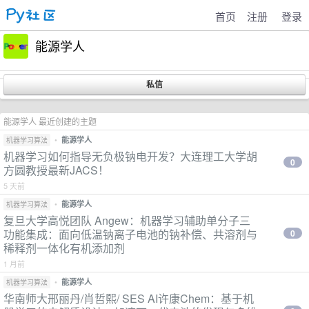
首页
注册
登录
能源学人
能源学人 最近创建的主题
•
能源学人
机器学习算法
机器学习如何指导无负极钠电开发？大连理工大学胡
0
方圆教授最新JACS！
5 天前
•
能源学人
机器学习算法
复旦大学高悦团队 Angew：机器学习辅助单分子三
功能集成：面向低温钠离子电池的钠补偿、共溶剂与
0
稀释剂一体化有机添加剂
1 月前
•
能源学人
机器学习算法
华南师大邢丽丹/肖哲熙/ SES AI许康Chem：基于机