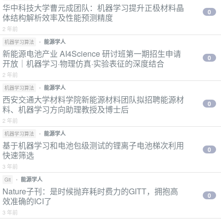
华中科技大学曹元成团队：机器学习提升正极材料晶
0
体结构解析效率及性能预测精度
2 年前
•
能源学人
机器学习算法
新能源电池产业 AI4Science 研讨班第一期招生申请
0
开放｜机器学习·物理仿真·实验表征的深度结合
2 年前
•
能源学人
机器学习算法
西安交通大学材料学院新能源材料团队拟招聘能源材
0
料、机器学习方向助理教授及博士后
2 年前
•
能源学人
机器学习算法
基于机器学习和电池包级测试的锂离子电池梯次利用
0
快速筛选
3 年前
•
能源学人
Git
Nature子刊：是时候抛弃耗时费力的GITT，拥抱高
0
效准确的ICI了
3 年前