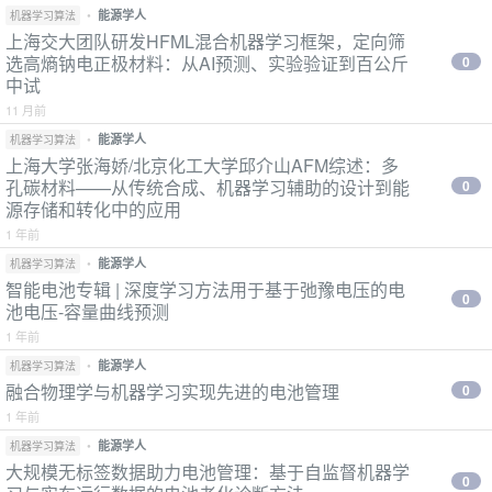
•
能源学人
机器学习算法
上海交大团队研发HFML混合机器学习框架，定向筛
选高熵钠电正极材料：从AI预测、实验验证到百公斤
0
中试
11 月前
•
能源学人
机器学习算法
上海大学张海娇/北京化工大学邱介山AFM综述：多
孔碳材料——从传统合成、机器学习辅助的设计到能
0
源存储和转化中的应用
1 年前
•
能源学人
机器学习算法
智能电池专辑 | 深度学习方法用于基于弛豫电压的电
0
池电压-容量曲线预测
1 年前
•
能源学人
机器学习算法
融合物理学与机器学习实现先进的电池管理
0
1 年前
•
能源学人
机器学习算法
大规模无标签数据助力电池管理：基于自监督机器学
0