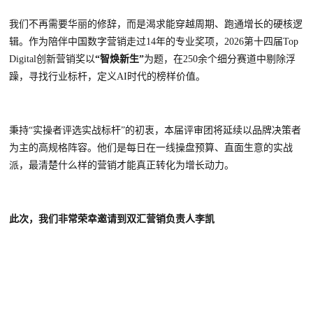
我们不再需要华丽的修辞，而是渴求能穿越周期、跑通增长的硬核逻
辑。作为陪伴中国数字营销走过
14年的专业奖项，2026第十四届Top
Digital创新营销奖以
“智焕新生”
为题，在
250余个细分赛道中剔除浮
躁，寻找行业标杆，定义AI时代的榜样价值。
秉
持
“实操者评选实战标杆”的初衷，
本届评审团将延续以品牌决策者
为主的高规格阵容
。他们是每日在一线操盘预算、直面生意的实战
派，最清楚什么样的营销才能真正转化为增长动力。
此次，我们非常荣幸邀请到双汇营销负责人李凯