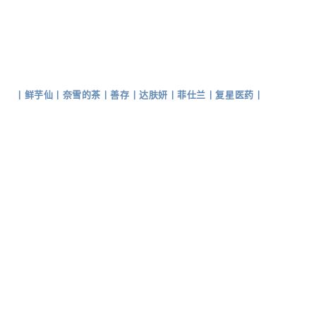
丨
鲜芋仙
丨
奈雪的茶
丨
善存
丨
达肤妍
丨
菲仕兰
丨
复星医药
丨