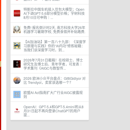
特斯拉中国车机接入豆包大模型；Open
AI下调GPT-5.6部分模型价格；宇树科技
8月10日可申购｜...
免费! 报名倒计时2天, 南方科技大学26年
机器学习暑期学校, 免费食宿并补贴路费.
【AI加油站】第一百八十九部：《深度学
习原理与实践》你的“AI内功”修炼秘籍：
当我们谈深度学习时，到...
2026年7月31日截稿！在校硕士、博士
研究生及博士后、青年学者，可发表｜
学术集刊《AIGC与数智传...
2026 欧洲小众平台盘点：GittiGidiyor 对
比 Trendyol，卖家该选哪一个？
欧盟AI Act指南扩大广行业AIGC披露规
则
OpenAI：GPT-5.4和GPT-5.4mini将从8
月31日起不再向登录ChatGPT的用户
提...