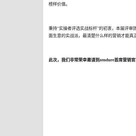
榜样价值。
秉
持
“实操者评选实战标杆”的初衷，
本届评审
面生意的实战派，最清楚什么样的营销才能真
此次，我们非常荣幸邀请到zendure首席营