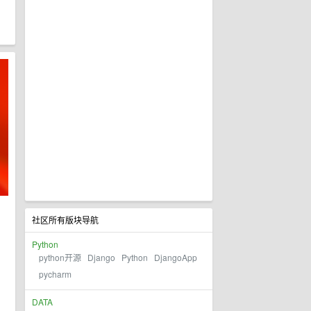
社区所有版块导航
Python
python开源
Django
Python
DjangoApp
pycharm
DATA