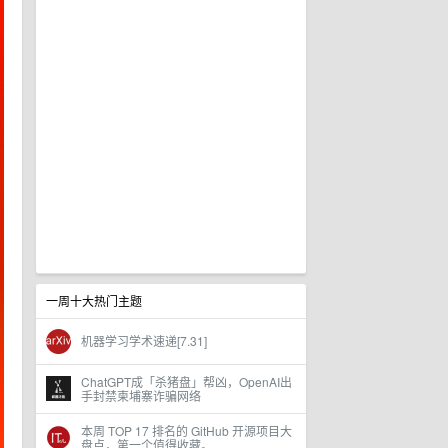
一周十大热门主题
机器学习学术速递[7.31]
ChatGPT成「杀猪盘」帮凶，OpenAI出
手封禁柬埔寨诈骗网络
本周 TOP 17 排名的 GitHub 开源项目大
盘点，第一个值得收藏。