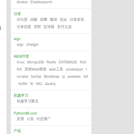
docker
Elasticsearch
分享
问与答
闲聊
招聘
翻译
创业
分享发现
分享创造
求职
区块链
支付之战
直
aigc
aigc
chatgpt
WEB开发
linux
MongoDB
Redis
DATABASE
NGI
NX
其他Web框架
web工具
zookeeper
t
ornado
NoSql
Bootstrap
js
peewee
Git
bottle
IE
MQ
Jquery
机器学习
机器学习算法
Python88.com
反馈
公告
社区推广
产品