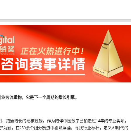
gent到业务流重构，它是下一个周期的增长引擎。
期、跑通增长的硬核逻辑。作为陪伴中国数字营销走过
14年的专业奖项，
”
为题，在
250余个细分赛道中剔除浮躁，寻找行业标杆，定义AI时代的