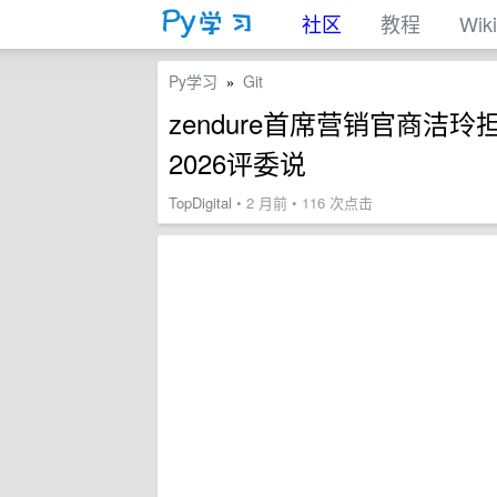
社区
教程
Wiki
Py学习
Git
»
zendure首席营销官商洁玲担任202
2026评委说
TopDigital
• 2 月前 • 116 次点击