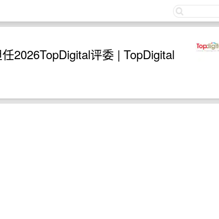
关注
6TopDigital评委 | TopDigital