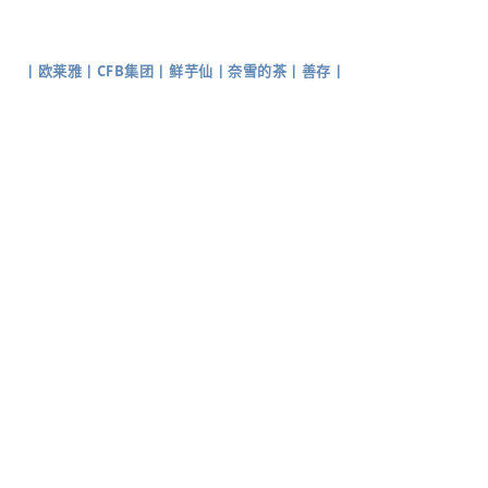
丨
欧莱雅
丨
CFB集团
丨
鲜芋仙
丨
奈雪的茶
丨
善存
丨