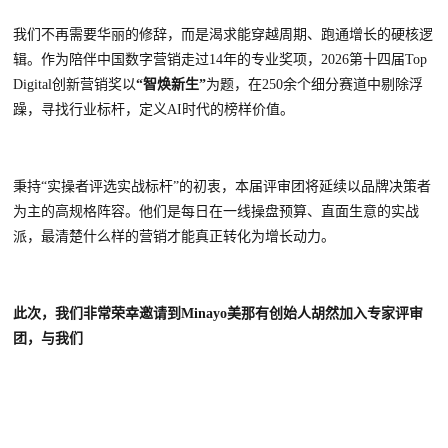
我们不再需要华丽的修辞，而是渴求能穿越周期、跑通增长的硬核逻
辑。作为陪伴中国数字营销走过
14年的专业奖项，2026第十四届Top
Digital创新营销奖以
“智焕新生”
为题，在
250余个细分赛道中剔除浮
躁，寻找行业标杆，定义AI时代的榜样价值。
秉
持
“实操者评选实战标杆”的初衷，
本届评审团将延续以品牌决策者
为主的高规格阵容
。他们是每日在一线操盘预算、直面生意的实战
派，最清楚什么样的营销才能真正转化为增长动力。
此次，我们非常荣幸邀请到Minayo美那有创始人胡然加入专家评审
团，与我们