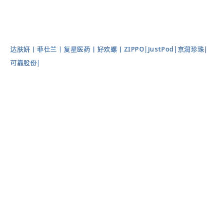
达肤妍
丨
菲仕兰
丨
复星医药
丨
好欢螺
丨
ZIPPO
|
JustPod
|
京润珍珠
|
可靠股份
|