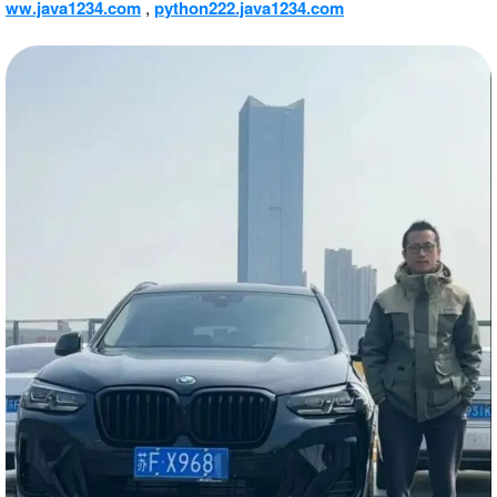
ww.java1234.com
,
python222.java1234.com