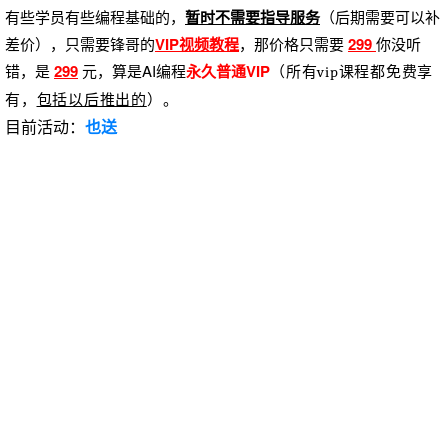
有些学员有些编程基础的，
暂时不需要指导服务
（后期需要可以补
差价）
，只需要锋哥的
VIP视频教程
，那价格只需要
299
你没听
错，是
299
元，算是AI编程
永久普通VIP
（所有vip课程都免费享
。
有，
包括以后推出的
）
目前活动：
也送