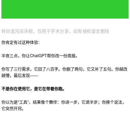
转自混沌巡洋舰
，仅用于学术分享，如有侵权留言删除
你肯定有过这种体验：
半夜三点，你让ChatGPT帮你改一份周报。
你写了三行需求，它回了八百字。你删了两句，它又补了五句。你越改
越懵，最后发现——
不是你在使用它，是它在带着你跑。
你以为是"工具"，结果像个舞伴：你进一步，它退半步；你换个说法，
它突然开窍。