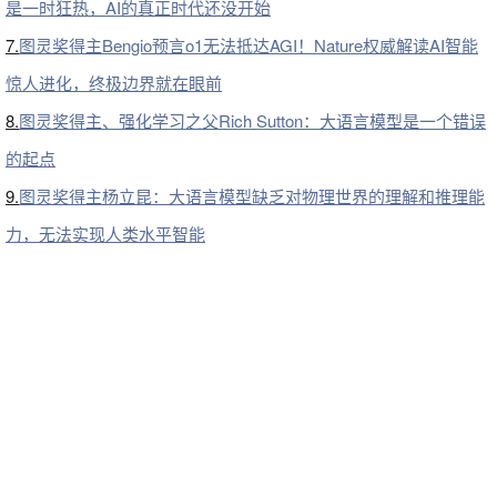
是一时狂热，AI的真正时代还没开始
7.
图灵奖得主Bengio预言o1无法抵达AGI！Nature权威解读AI智能
惊人进化，终极边界就在眼前
8.
图灵奖得主、强化学习之父Rich Sutton：大语言模型是一个错误
的起点
9.
图灵奖得主杨立昆：大语言模型缺乏对物理世界的理解和推理能
力，无法实现人类水平智能