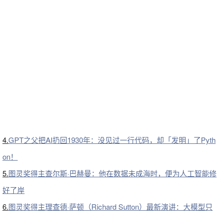
4.
GPT之父把AI扔回1930年：没见过一行代码，却「发明」了Pyth
on！
5.
图灵奖得主查尔斯·巴赫曼：他在数据未成海时，便为人工智能修
好了岸
6.
图灵奖得主理查德·萨顿（Richard Sutton）最新演讲：大模型只