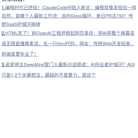
1.
编程时代已终结！ClaudeCode创始人断言：编程就像发短信一样
自然，首曝个人最新工作流：自创Sloop循环，单日PR达150！传
统SaaS护城河崩掉
2.
HTML死了！前OpenAI工程师掀起网页革命：用AI将整个屏幕变
成无限直播像素流，无一行html代码，网友：传统Web开发结束，
前端真要失业了！
3.
诺奖得主DeepMind掌门人最新访谈晓读：AI创业者护城河？AGI
只差1-2个关键想法，最缺的不是算力，是这个