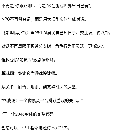
不再是"你跟它聊"，而是"它在游戏世界里自己玩"。
NPC不再背台词，而是用大模型实时生成对话。
《斯坦福小镇》里25个AI居民自己过日子、交朋友、传八卦。
对话不再局限于预设分支树，角色行为更灵活、更"像人"。
但也要防"幻觉"导致剧情崩坏。
模式四：你让它当游戏设计师。
从关卡、剧情、规则，到完整可玩的原型。
"帮我设计一个像素风平台跳跃游戏的关卡。"
"写一个2048变体的完整代码。"
创意可以，但工程落地还得人来把关。