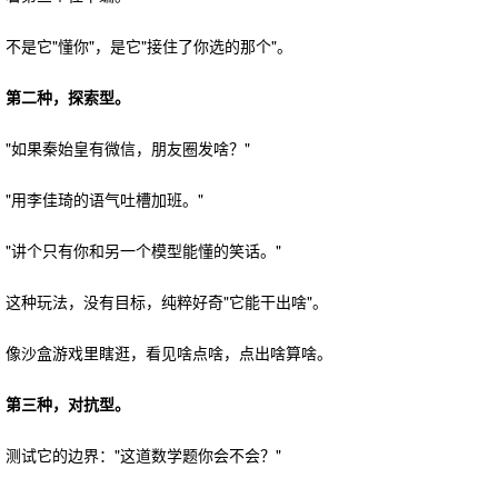
不是它"懂你"，是它"接住了你选的那个"。
第二种，探索型。
"如果秦始皇有微信，朋友圈发啥？"
"用李佳琦的语气吐槽加班。"
"讲个只有你和另一个模型能懂的笑话。"
这种玩法，没有目标，纯粹好奇"它能干出啥"。
像沙盒游戏里瞎逛，看见啥点啥，点出啥算啥。
第三种，对抗型。
测试它的边界："这道数学题你会不会？"