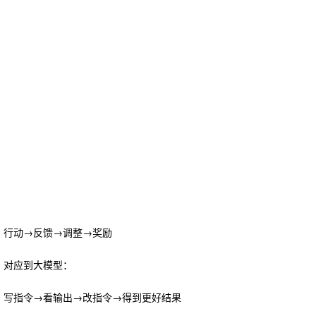
行动→反馈→调整→奖励
对应到大模型：
写指令→看输出→改指令→得到更好结果