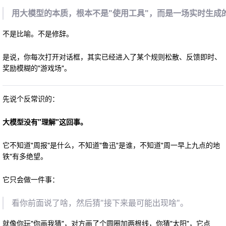
用大模型的本质，根本不是"使用工具"，而是一场实时生成
不是比喻。不是修辞。
是说，你每次打开对话框，其实已经进入了某个规则松散、反馈即时、
奖励模糊的"游戏场"。
先说个反常识的：
大模型没有"理解"这回事。
它不知道"周报"是什么，不知道"鲁迅"是谁，不知道"周一早上九点的地
铁"有多绝望。
它只会做一件事：
看你前面说了啥，然后猜"接下来最可能出现啥"。
就像你玩"你画我猜"，对方画了个圆圈加两根线，你猜"太阳"，它点